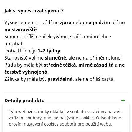
Jak si vypěstovat špenát?
Výsev semen provádíme
zjara
nebo
na podzim
přímo
na stanoviště
.
Semena příliš nepřekrýváme, stačí zeminu lehce
uhrabat.
Doba klíčení je
1–2 týdny
.
Stanoviště volíme
slunečné
, ale ne na přímém slunci.
Půda by měla být
středně těžká
,
mírně
zásaditá
a
ne
čerstvě vyhnojená
.
Zálivka by měla být
pravidelná
, ale ne příliš častá.
Detaily produktu
Tyto webové stránky ukládají v souladu se zákony na vaše
SOUVISEJÍCÍ PRODUKTY
zařízení soubory, obecně nazývané cookies. Odsouhlaste
prosím nastavení cookies souborů pro použití webu.