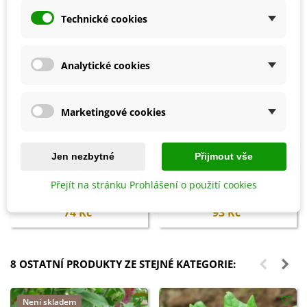
Technické cookies
Analytické cookies
Marketingové cookies
Jen nezbytné
Přijmout vše
Přidat do košíku
Přidat do košíku
Konvička s růžicí - plastová - 1 l -
Hnojivo na zeleninu - BoPon -
Přejít na stránku Prohlášení o použití cookies
1 ks
500 ml
74 Kč
93 Kč
8 OSTATNÍ PRODUKTY ZE STEJNÉ KATEGORIE:
Není skladem