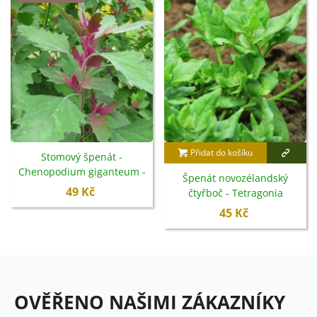
Přidat do košíku
Stomový špenát -
Chenopodium giganteum -
Špenát novozélandský
semena - 300 ks
49 Kč
čtyřboč - Tetragonia
tetragonioides - semena -
45 Kč
35 ks
OVĚŘENO NAŠIMI ZÁKAZNÍKY