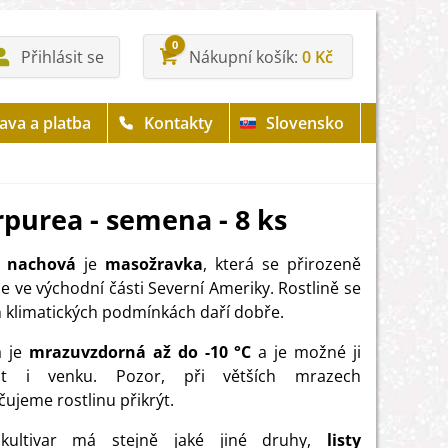
0
Přihlásit se
Nákupní košík
0 Kč
ava a platba
Kontakty
Slovensko
rpurea - semena - 8 ks
ce nachová
je
masožravka
, která se přirozeně
je ve východní části Severní Ameriky. Rostlině se
h klimatických podmínkách daří dobře.
a je
mrazuvzdorná až do -10 °C
a je možné ji
at i venku. Pozor, při větších mrazech
ujeme rostlinu přikrýt.
kultivar má stejně jaké jiné druhy,
listy