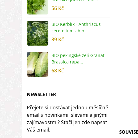
56 Kč
5
BIO Kerblík - Anthriscus
B
cerefolium - bio...
O
39 Kč
5
BIO pekingské zelí Granat -
B
Brassica rapa...
r
68 Kč
8
NEWSLETTER
Přejete si dostávat jednou měsíčně
email s novinkami, slevami a jinými
zajímavostmi? Stačí jen zde napsat
Váš email.
SOUVISE