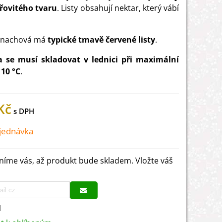
řovitého tvaru
. Listy obsahují nektar, který vábí
e nachová má
typické tmavě červené listy
.
 se musí skladovat v lednici při maximální
 10 °C
.
Kč
jednávka
íme vás, až produkt bude skladem. Vložte váš
1