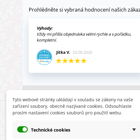
Prohlédněte si vybraná hodnocení našich zákaz
Výhody:
Vždy mi přišla objednávka velmi rychle a v pořádku,
kompletní.
Jitka V.
02.06.2026
INFORMACE
HLEDÁTE
Tyto webové stránky ukládají v souladu se zákony na vaše
zařízení soubory, obecně nazývané cookies. Odsouhlaste
Obchodní podmínky
Slevy
prosím nastavení cookies souborů pro použití webu.
Reklamační řád
Novinky
Ochrana osobních údajů
Nyní doporuču
Technické cookies
Cookies
Mapa stránek