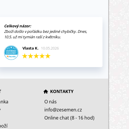
Celkový názor:
Zboží došlo v pořádku bez jediné chybičky. Dnes,
10.5. už mi tymián raší z květníku.
Vlasta K.
10.05.2026
T
KONTAKTY
ánka
O nás
y
info@zesemen.cz
Online chat (8 - 16 hod)
boží