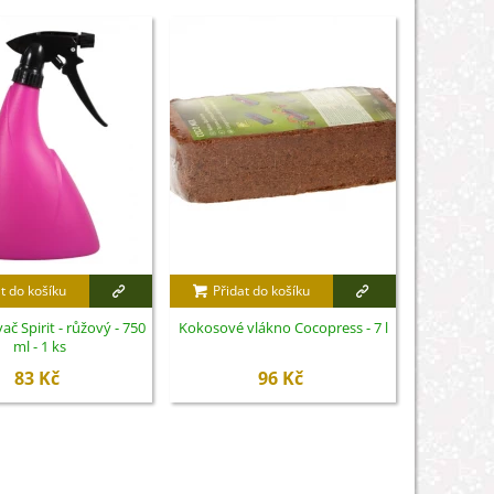
t do košíku
Přidat do košíku
Přidat
č Spirit - růžový - 750
Kokosové vlákno Cocopress - 7 l
Balíč
ml - 1 ks
masožravý
83 Kč
96 Kč