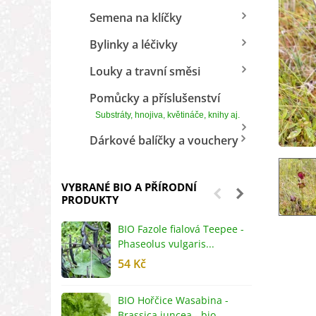
Semena na klíčky
Bylinky a léčivky
Louky a travní směsi
Pomůcky a příslušenství
Substráty, hnojiva, květináče, knihy aj.
Dárkové balíčky a vouchery
VYBRANÉ BIO A PŘÍRODNÍ
PRODUKTY
BIO Fazole fialová Teepee -
B
Phaseolus vulgaris...
R
54 Kč
5
BIO Hořčice Wasabina -
B
Brassica juncea - bio...
v