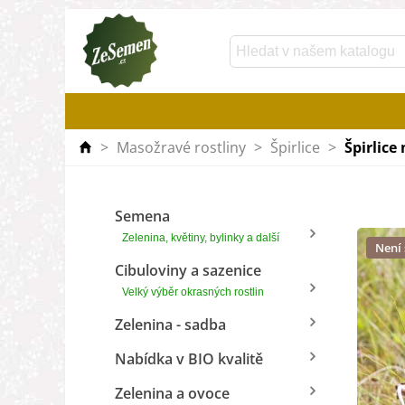
>
Masožravé rostliny
>
Špirlice
>
Špirlice
Semena
Zelenina, květiny, bylinky a další
Není
Cibuloviny a sazenice
Velký výběr okrasných rostlin
Zelenina - sadba
Nabídka v BIO kvalitě
Zelenina a ovoce