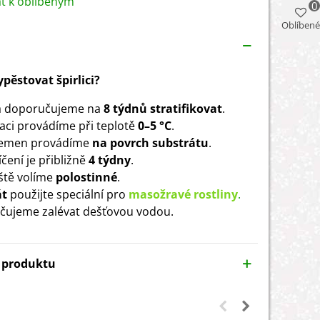
at k oblíbeným
0
Oblíbené
ypěstovat špirlici?
 doporučujeme na
8 týdnů stratifikovat
.
ikaci provádíme při teplotě
0–5 °C
.
semen provádíme
na povrch substrátu
.
čení je přibližně
4 týdny
.
ště volíme
polostinné
.
át
použijte speciální pro
masožravé rostliny
.
ujeme zalévat dešťovou vodou.
y produktu