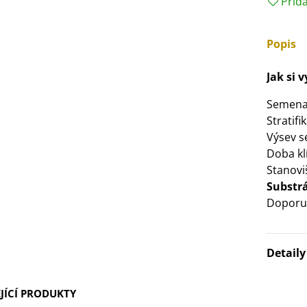
Přid
3 Kč
Popis
IO Bazalka pravá červená -
cimum basilicum -...
Jak si v
6 Kč
Semena
Stratif
IO Stévie sladká - Stevia
Výsev 
ebaudiana - bio...
Doba klí
4 Kč
Stanovi
Substr
Doporuč
Detail
JÍCÍ PRODUKTY