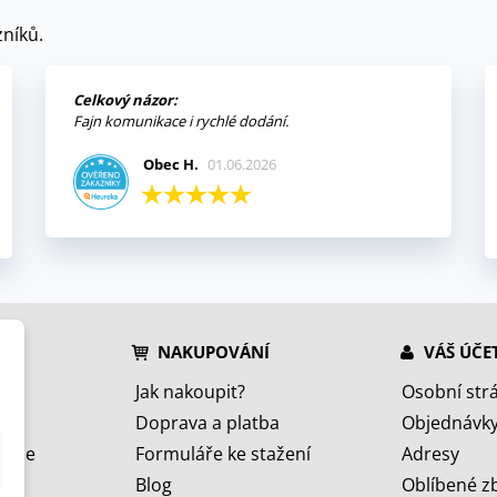
níků.
Celkový názor:
Fajn komunikace i rychlé dodání.
Obec H.
01.06.2026
NAKUPOVÁNÍ
VÁŠ ÚČE
Jak nakoupit?
Osobní str
Doprava a platba
Objednávk
jeme
Formuláře ke stažení
Adresy
Blog
Oblíbené z