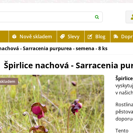
Nově skladem
Slevy
Blog
Dopr
 nachová - Sarracenia purpurea - semena - 8 ks
Špirlice nachová - Sarracenia pu
Špirli
 skladem
vyskytu
v našic
Rostlin
pěstov
doporuč
Tento 