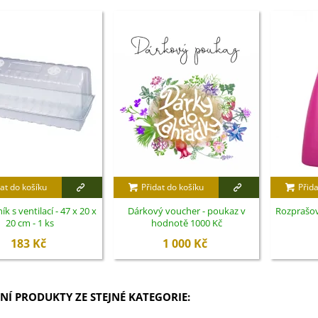
at do košíku
Přidat do košíku
Přida
ík s ventilací - 47 x 20 x
Dárkový voucher - poukaz v
Rozprašova
20 cm - 1 ks
hodnotě 1000 Kč
183 Kč
1 000 Kč
NÍ PRODUKTY ZE STEJNÉ KATEGORIE: