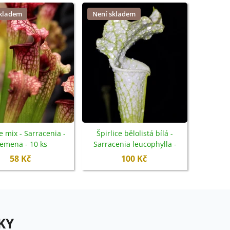
skladem
Není skladem
ce mix - Sarracenia -
Špirlice bělolistá bílá -
emena - 10 ks
Sarracenia leucophylla -
semena - 10 ks
58 Kč
100 Kč
KY