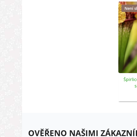
Není 
Špirli
s
OVĚŘENO NAŠIMI ZÁKAZNÍ