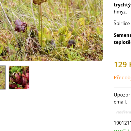
trychtý
hmyz.
Špirlic
Semena
teplotě
129 
Předob
Upozorn
IO Ředkev bílá Laurin -
aphanus sativus - bio...
email.
4 Kč
100121
IO Mangold duhový - Beta
ulgaris - bio semena...