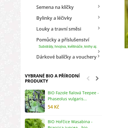
Semena na klíčky
Bylinky a léčivky
Louky a travní směsi
Pomůcky a příslušenství
Substráty, hnojiva, květináče, knihy aj.
Dárkové balíčky a vouchery
VYBRANÉ BIO A PŘÍRODNÍ
PRODUKTY
BIO Fazole fialová Teepee -
B
Phaseolus vulgaris...
R
54 Kč
5
BIO Hořčice Wasabina -
B
Brassica juncea - bio...
v