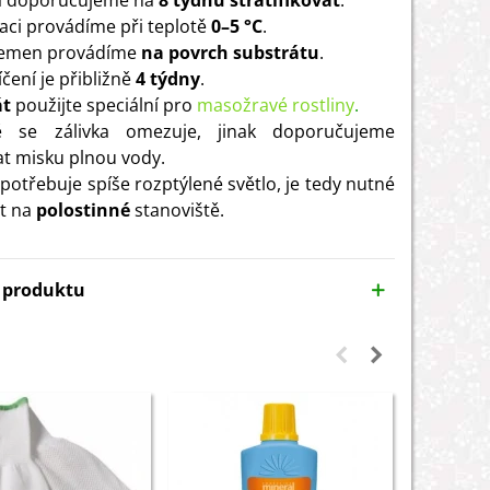
 doporučujeme na
8 týdnů stratifikovat
.
ikaci provádíme při teplotě
0–5 °C
.
semen provádíme
na povrch substrátu
.
čení je přibližně
4 týdny
.
át
použijte speciální pro
masožravé rostliny
.
 se zálivka omezuje, jinak doporučujeme
t misku plnou vody.
 potřebuje spíše rozptýlené světlo, je tedy nutné
it na
polostinné
stanoviště.
y produktu