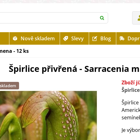
Nově skladem
Slevy
Blog
Dopr
mena - 12 ks
Špirlice přivřená - Sarracenia m
Zboží j
 skladem
Špirlice
Špirlic
Americký
semínek
Je výbo