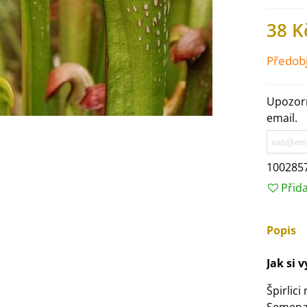
38 K
Předob
Upozorn
email.
100285
Přid
IO Ředkev bílá Laurin -
Popis
aphanus sativus - bio...
4 Kč
Jak si v
Špirlic
IO Mangold duhový - Beta
ulgaris - bio semena...