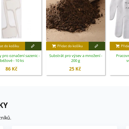
at do košíku
Přidat do košíku
Přida
 pro označení sazenic -
Substrát pro výsev a množení -
Pracovn
béžové - 10 ks
200 g
v
86 Kč
25 Kč
KY
níků.