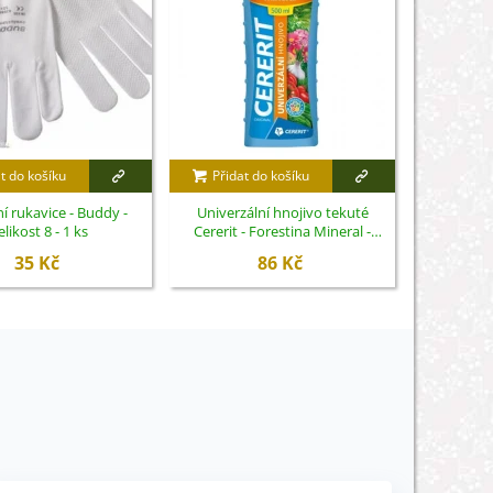
t do košíku
Přidat do košíku
Směs letn
červeném -
í rukavice - Buddy -
Univerzální hnojivo tekuté
elikost 8 - 1 ks
Cererit - Forestina Mineral -
500 ml
35 Kč
86 Kč