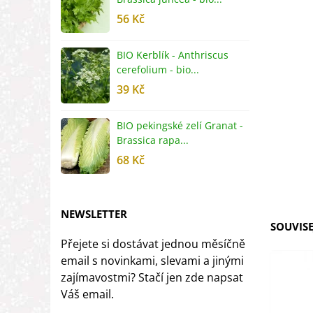
56 Kč
5
BIO Kerblík - Anthriscus
B
cerefolium - bio...
O
39 Kč
5
BIO pekingské zelí Granat -
B
Brassica rapa...
r
68 Kč
8
NEWSLETTER
SOUVISE
Přejete si dostávat jednou měsíčně
email s novinkami, slevami a jinými
zajímavostmi? Stačí jen zde napsat
Váš email.