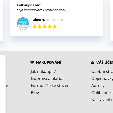
Celkový názor:
Fajn komunikace i rychlé dodání.
Obec H.
01.06.2026
NAKUPOVÁNÍ
VÁŠ ÚČE
Jak nakoupit?
Osobní str
Doprava a platba
Objednávk
jeme
Formuláře ke stažení
Adresy
Blog
Oblíbené z
Nastavení 