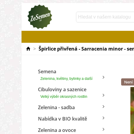
>
Špirlice přivřená - Sarracenia minor - se
Semena
Zelenina, květiny, bylinky a další
Není
Cibuloviny a sazenice
Velký výběr okrasných rostlin
Zelenina - sadba
Nabídka v BIO kvalitě
Zelenina a ovoce