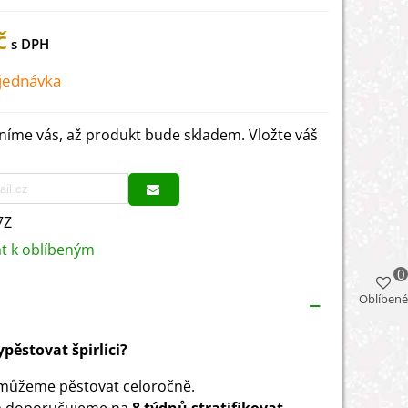
č
jednávka
íme vás, až produkt bude skladem. Vložte váš
7Z
at k oblíbeným
0
Oblíbené
ypěstovat špirlici?
i můžeme pěstovat celoročně.