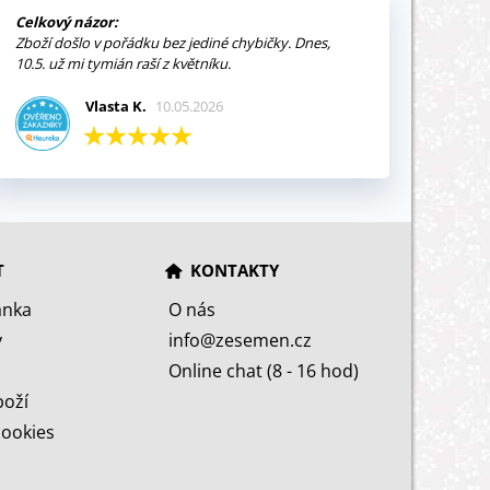
Celkový názor:
Zboží došlo v pořádku bez jediné chybičky. Dnes,
10.5. už mi tymián raší z květníku.
Vlasta K.
10.05.2026
T
KONTAKTY
ánka
O nás
y
info@zesemen.cz
Online chat (8 - 16 hod)
boží
cookies