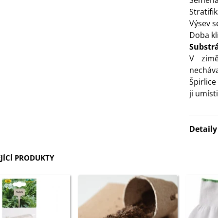
Semena
Stratif
3 Kč
Výsev 
Doba klí
IO Bazalka pravá červená -
Substr
cimum basilicum -...
V zimě
6 Kč
necháva
Špirlice
IO Stévie sladká - Stevia
ji umíst
ebaudiana - bio...
4 Kč
Detail
JÍCÍ PRODUKTY