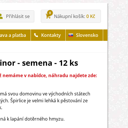
0
Přihlásit se
Nákupní košík
0 Kč
ava a platba
Kontakty
Slovensko
inor - semena - 12 ks
iž nemáme v nabídce, náhradu najdete zde:
e má svou domovinu ve východních státech
ch. Špirlice je velmi lehká k pěstování ze
.
rná k lapání dotěrného hmyzu.