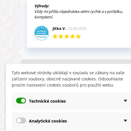
Výhody:
Vždy mi přišla objednávka velmi rychle a v pořádku,
kompletní.
Jitka V.
02.06.2026
INFORMACE
HLEDÁTE
Tyto webové stránky ukládají v souladu se zákony na vaše
zařízení soubory, obecně nazývané cookies. Odsouhlaste
Obchodní podmínky
Slevy
prosím nastavení cookies souborů pro použití webu.
Reklamační řád
Novinky
Ochrana osobních údajů
Nyní doporuču
Technické cookies
Cookies
Mapa stránek
ÚKZÚZ info a odkazy
Analytické cookies