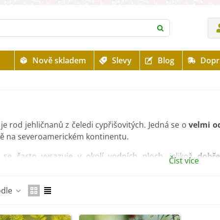
Nově skladem
Slevy
Blog
Dopr
je rod jehličnanů z čeledi cypřišovitých. Jedná se o
velmi o
ě na severoamerickém kontinentu.
 se často vysazuje v okolí vodních ploch, jelikož
dobře
Číst více
ám
.
 je oblíbený pro své dřevo. Je
kvalitní,
dobře se zpracovává
odle
 se převážně pro výrobu zahradního nábytku.