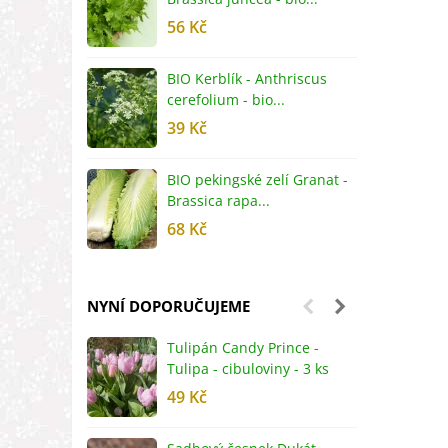
56 Kč
5
BIO Kerblík - Anthriscus
B
cerefolium - bio...
O
39 Kč
5
BIO pekingské zelí Granat -
B
Brassica rapa...
r
68 Kč
8
NYNÍ DOPORUČUJEME
Tulipán Candy Prince -
J
Tulipa - cibuloviny - 3 ks
r
49 Kč
2