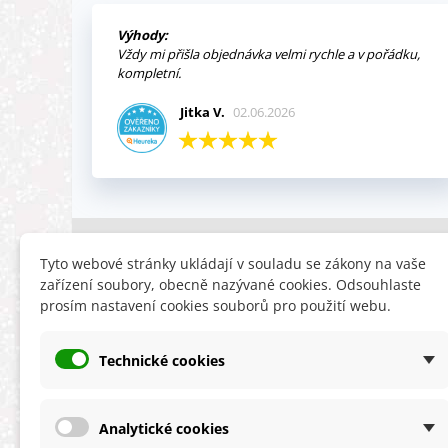
Výhody:
Vždy mi přišla objednávka velmi rychle a v pořádku,
kompletní.
Jitka V.
02.06.2026
INFORMACE
HLEDÁTE
Tyto webové stránky ukládají v souladu se zákony na vaše
zařízení soubory, obecně nazývané cookies. Odsouhlaste
Obchodní podmínky
Slevy
prosím nastavení cookies souborů pro použití webu.
Reklamační řád
Novinky
Ochrana osobních údajů
Nyní doporuču
Technické cookies
Cookies
Mapa stránek
ÚKZÚZ info a odkazy
Analytické cookies