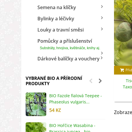
Semena na klíčky
Bylinky a léčivky
Louky a travní směsi
Pomůcky a příslušenství
Substráty, hnojiva, květináče, knihy aj.
Dárkové balíčky a vouchery
Přid
VYBRANÉ BIO A PŘÍRODNÍ
Ti
PRODUKTY
Taxo
BIO Fazole fialová Teepee -
B
Phaseolus vulgaris...
R
54 Kč
5
Zobraze
BIO Hořčice Wasabina -
B
Brassica juncea - bio...
v