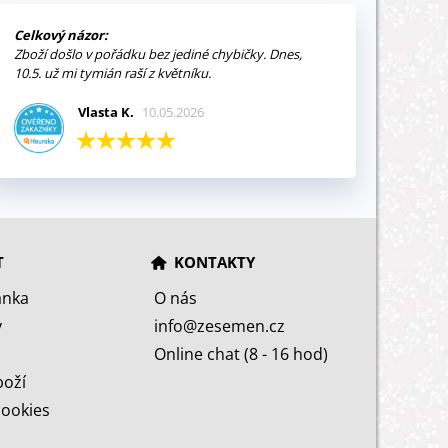
Celkový názor:
Zboží došlo v pořádku bez jediné chybičky. Dnes,
10.5. už mi tymián raší z květníku.
Vlasta K.
10.05.2026
T
KONTAKTY
ánka
O nás
y
info@zesemen.cz
Online chat (8 - 16 hod)
boží
cookies