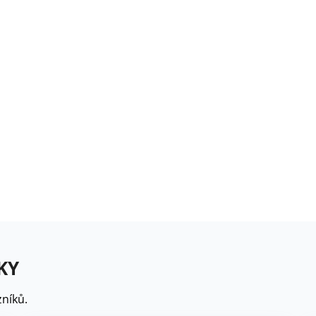
rézie růžová - Freesia -
ibuloviny - 3 ks
6 Kč
loxiníe Mont Blanc -
inningia - cibuloviny -...
8 Kč
omněnka alpská modrá -
yosotis alpestris -...
9 Kč
KY
níků.