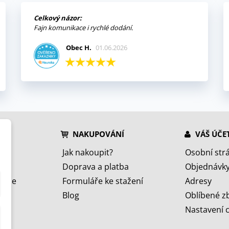
Celkový názor:
Fajn komunikace i rychlé dodání.
Obec H.
01.06.2026
NAKUPOVÁNÍ
VÁŠ ÚČE
Jak nakoupit?
Osobní str
Doprava a platba
Objednávk
jeme
Formuláře ke stažení
Adresy
Blog
Oblíbené z
Nastavení 