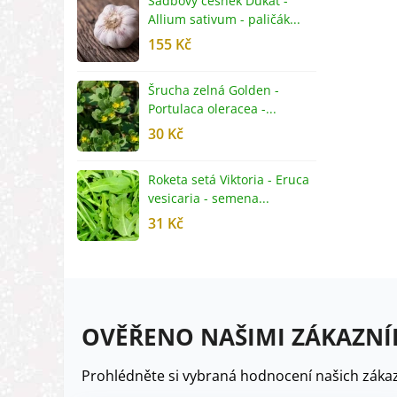
Sadbový česnek Dukát -
F
Allium sativum - paličák...
c
155 Kč
4
Šrucha zelná Golden -
G
Portulaca oleracea -...
S
30 Kč
5
Roketa setá Viktoria - Eruca
P
vesicaria - semena...
M
31 Kč
2
OVĚŘENO NAŠIMI ZÁKAZNÍ
Prohlédněte si vybraná hodnocení našich zákaz