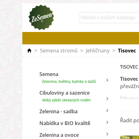
>
Semena stromů
>
Jehličnany
>
Tisovec
TISOVEC
Semena
Tisovec
Zelenina, květiny, bylinky a další
převážn
Cibuloviny a sazenice
Dřevina
Velký výběr okrasných rostlin
záplav
Zelenina - sadba
Tisovec
Řadit p
Nabídka v BIO kvalitě
Využívá
Zelenina a ovoce