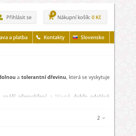
0
Přihlásit se
Nákupní košík
0 Kč
ava a platba
Kontakty
Slovensko
dolnou
a
tolerantní dřevinu
, která se vyskytuje
 snáší přemokření
a hlavně
dobře odolává
, nevysychá a navíc je
odolné proti hnilobám
.
2