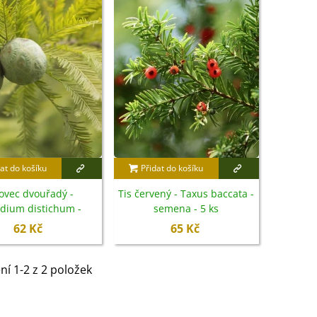
at do košíku
Přidat do košíku
sovec dvouřadý -
Tis červený - Taxus baccata -
dium distichum -
semena - 5 ks
semena - 5 ks
62 Kč
65 Kč
IO Ředkev bílá Laurin -
aphanus sativus - bio...
4 Kč
ní 1-2 z 2 položek
IO Mangold duhový - Beta
ulgaris - bio semena...