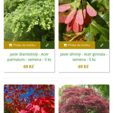
přimíchat i uleželý kompost. Javor je
mrazuvzdorný
.
Dřevina má kromě okrasné funkce i jiné. Velmi
významné je
dřevo
, které se využívá k výrobě papíru či
nábytku a dřevěných podlah. Z některých druhů se
vyrábí známý a velmi oblíbený
javorový sirup
.
Přidat do košíku
Přidat do košíku
Javor dlanitolistý - Acer
Javor ohnivý - Acer ginnala -
palmatum - semena - 5 ks
semena - 5 ks
69 Kč
69 Kč