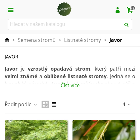
0
>
Semena stromů
>
Listnaté stromy
>
Javor
JAVOR
Javor
je
vzrostlý opadavá strom
, který patří mezi
velmi známé
a
oblíbené listnaté stromy
. Jedná se o
kanadský národní strom, který může dosahovat výšky
Číst více
okolo 20 metrů
. Existují však
i menší a keřovité
kultivary
. Kromě toho můžete také vybírat i
z různých
Řadit podle
4
barevných variací
.
Vyžaduje světlé stanoviště bez přímého slunečního
svitu a chráněné před větrem. Daří se mu v lehké,
dobře propustné půdě s příměsí rašeliny. Ideální je