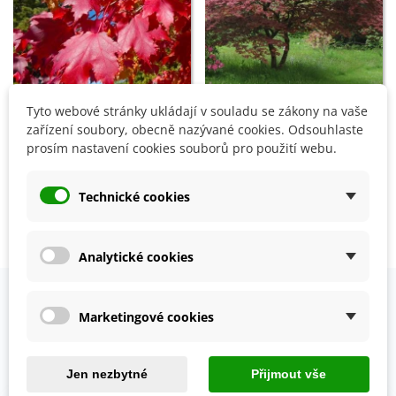
Tyto webové stránky ukládají v souladu se zákony na vaše
Přidat do košíku
Přidat do košíku
zařízení soubory, obecně nazývané cookies. Odsouhlaste
Javor červený - Acer rubrum
Javor japonský - Acer
prosím nastavení cookies souborů pro použití webu.
- semena - 5 ks
palmatum - semena - 5 ks
69 Kč
69 Kč
Technické cookies
Zobrazení 1-4 z 4 položek
Analytické cookies
Marketingové cookies
OVĚŘENO NAŠIMI ZÁKAZNÍKY
Prohlédněte si vybraná hodnocení našich zákazníků.
Jen nezbytné
Přijmout vše