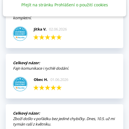
Přejít na stránku Prohlášení o použití cookies
Výhody:
Vždy mi přišla objednávka velmi rychle a v pořádku,
kompletní.
Jitka V.
02.06.2026
Celkový názor:
Fajn komunikace i rychlé dodání.
Obec H.
01.06.2026
Celkový názor:
Zboží došlo v pořádku bez jediné chybičky. Dnes, 10.5. už mi
tymián raší z květníku.