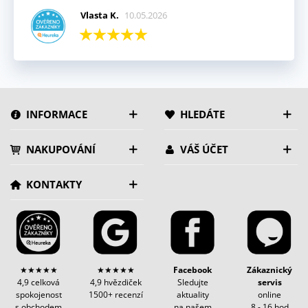
Vlasta K.
10.05.2026
INFORMACE
HLEDÁTE
NAKUPOVÁNÍ
VÁŠ ÚČET
KONTAKTY
★★★★★
★★★★★
Facebook
Zákaznický
4,9 celková
4,9 hvězdiček
Sledujte
servis
spokojenost
1500+ recenzí
aktuality
online
s obchodem
na našem
8 - 16 hod