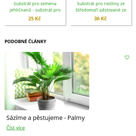
Substrát pro semena
Substrát pro rostliny ze
jehličnanů - substrát pro
Středomoří pěstované ze
jehličnany - 100 g
semen - 100 g
25 Kč
36 Kč
PODOBNÉ ČLÁNKY
Sázíme a pěstujeme - Palmy
Číst více