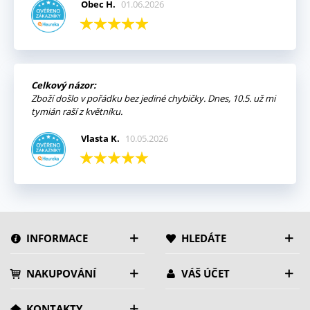
Obec H.
01.06.2026
Celkový názor:
Zboží došlo v pořádku bez jediné chybičky. Dnes, 10.5. už mi
tymián raší z květníku.
Vlasta K.
10.05.2026
INFORMACE
HLEDÁTE
NAKUPOVÁNÍ
VÁŠ ÚČET
KONTAKTY