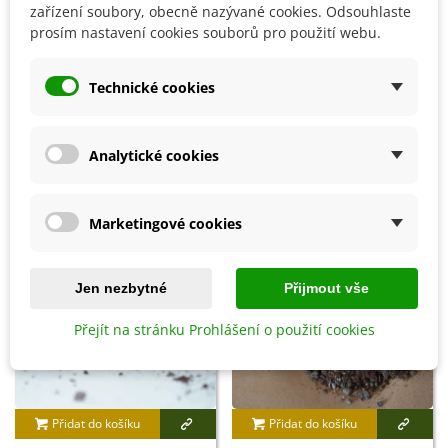
zařízení soubory, obecně nazývané cookies. Odsouhlaste
Prořezávací pilka - 230 mm - 1
Sirná svíce - 25 cm - 1 ks
prosím nastavení cookies souborů pro použití webu.
ks
482 Kč
161 Kč
Technické cookies
8 OSTATNÍ PRODUKTY ZE STEJNÉ KATEGORIE:
Analytické cookies
Marketingové cookies
Jen nezbytné
Přijmout vše
Přejít na stránku Prohlášení o použití cookies
Přidat do košíku
Přidat do košíku