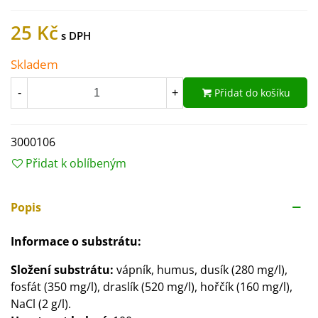
25 Kč
Skladem
Přidat do košíku
-
+
3000106
Přidat k oblíbeným
Popis
Informace o substrátu:
Složení substrátu:
vápník, humus, dusík (280 mg/l),
fosfát (350 mg/l), draslík (520 mg/l), hořčík (160 mg/l),
NaCl (2 g/l).