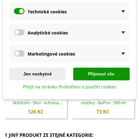
SOUVISEJÍCÍ PRODUKTY
Technické cookies
Analytické cookies
Marketingové cookies
Jen nezbytné
Přijmout vše
Přejít na stránku Prohlášení o použití cookies
Přidat do košíku
Přidat do košíku
Ochrana proti přezimujícím
Vermikompost na kvetoucí
škůdcům - Ekol - ochrana
rostliny - BoPon - 500 ml
rostlin - 100 ml
126 Kč
73 Kč
1 JINÝ PRODUKT ZE STEJNÉ KATEGORIE: