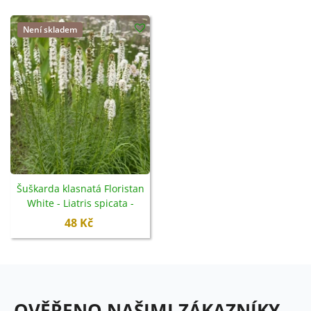
Není skladem
Šuškarda klasnatá Floristan
White - Liatris spicata -
semena - 20 ks
48 Kč
OVĚŘENO NAŠIMI ZÁKAZNÍKY