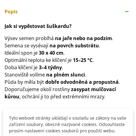
Popis
Jak si vypěstovat šuškardu?
Výsev semen probíhá
na jaře nebo na podzim
.
Semena se vysévají
na povrch
substrátu
.
Ideální spon je
30 x 40 cm
.
Optimální teplota ke klíčení je
15–25 °C
.
Doba klíčení je
3–4 týdny
.
Stanoviště volíme
na plném slunci
.
Půda by měla být
dobře odvodněná a propustná
.
Doporučujeme okolí rostliny
zasypat mulčovací
kůrou
, ochrání ji to před extrémními mrazy.
Tyto webové stránky ukládají v souladu se zákony na vaše
Detaily produktu
zařízení soubory, obecně nazývané cookies. Odsouhlaste
prosím nastavení cookies souborů pro použití webu.