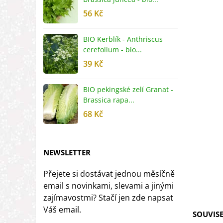
56 Kč
5
BIO Kerblík - Anthriscus
B
cerefolium - bio...
O
39 Kč
5
BIO pekingské zelí Granat -
B
Brassica rapa...
r
68 Kč
8
NEWSLETTER
Přejete si dostávat jednou měsíčně
email s novinkami, slevami a jinými
zajímavostmi? Stačí jen zde napsat
Váš email.
SOUVISE