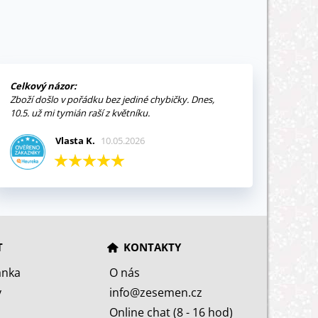
Celkový názor:
Zboží došlo v pořádku bez jediné chybičky. Dnes,
10.5. už mi tymián raší z květníku.
Vlasta K.
10.05.2026
T
KONTAKTY
ánka
O nás
y
info@zesemen.cz
Online chat (8 - 16 hod)