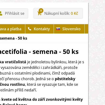
0
Přihlásit se
Nákupní košík
0 Kč
ava a platba
Kontakty
Slovensko
 semena - 50 ks
cetifolia - semena - 50 ks
a vratičolistá
je jednoletou bylinkou, která je s
 vysazována zemědělci i zahrádkáři, protože
íbuzná s ostatními plodinami, čímž odpadá
čí přenosu chorob. Jedná se o
pěstitelsky
čnou rostlinu
, která se vysazuje tam, kde se
stlinám příliš nedaří.
a
kvete od května do září zvonkovitými květy