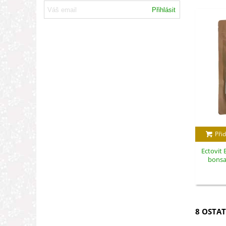
Přihlásit
Přid
Ectovit 
bonsa
8 OSTAT