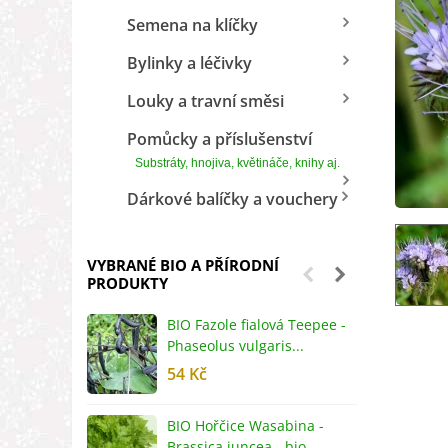
Semena na klíčky
Bylinky a léčivky
Louky a travní směsi
Pomůcky a příslušenství
Substráty, hnojiva, květináče, knihy aj.
Dárkové balíčky a vouchery
VYBRANÉ BIO A PŘÍRODNÍ
PRODUKTY
BIO Fazole fialová Teepee -
B
Phaseolus vulgaris...
R
54 Kč
5
BIO Hořčice Wasabina -
B
Brassica juncea - bio...
v