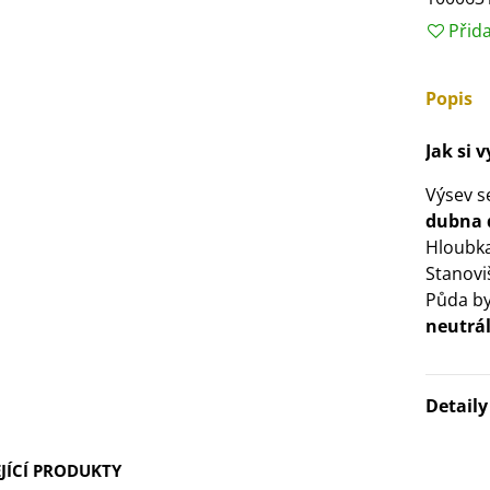
3 Kč
Přid
IO Bazalka pravá červená -
Popis
cimum basilicum -...
6 Kč
Jak si 
Výsev 
IO Stévie sladká - Stevia
dubna 
ebaudiana - bio...
Hloubka
4 Kč
Stanovi
Půda by
neutrá
Detail
JÍCÍ PRODUKTY