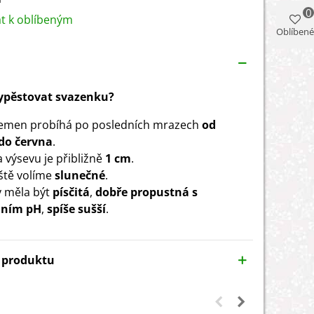
0
at k oblíbeným
Oblíbené
vypěstovat svazenku?
semen probíhá po posledních mrazech
od
do června
.
 výsevu je přibližně
1 cm
.
ště volíme
slunečné
.
 měla být
písčitá
,
dobře propustná s
lním pH
,
spíše sušší
.
y produktu