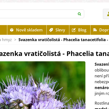
Nově skladem
Slevy
Blog
Dopr
 a hmyz
>
Svazenka vratičolistá - Phacelia tanacetifolia -
azenka vratičolistá - Phacelia tana
Svazenk
oblibou
není př
nebezpe
nenáro
jiným ro
Rostlin