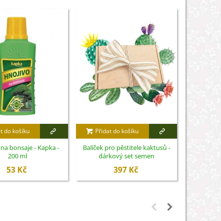
t do košíku
Přidat do košíku
Přidat
na bonsaje - Kapka -
Balíček pro pěstitele kaktusů -
Hnojivo pr
200 ml
dárkový set semen
- 
53 Kč
397 Kč