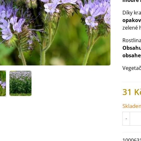
modré a
Díky kr
opako
zelené 
Rostlin
Obsahu
obsahe
Vegetač
31 K
IO Ředkev bílá Laurin -
Sklade
aphanus sativus - bio...
4 Kč
-
IO Mangold duhový - Beta
100063
ulgaris - bio semena...