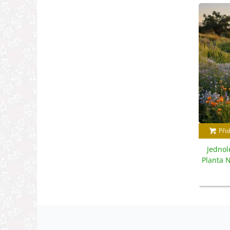
Přid
Jednole
Planta N