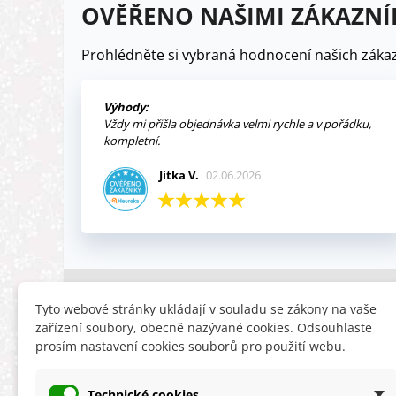
OVĚŘENO NAŠIMI ZÁKAZNÍ
Prohlédněte si vybraná hodnocení našich zákaz
Výhody:
Vždy mi přišla objednávka velmi rychle a v pořádku,
kompletní.
Jitka V.
02.06.2026
INFORMACE
HLEDÁTE
Tyto webové stránky ukládají v souladu se zákony na vaše
zařízení soubory, obecně nazývané cookies. Odsouhlaste
Obchodní podmínky
Slevy
prosím nastavení cookies souborů pro použití webu.
Reklamační řád
Novinky
Ochrana osobních údajů
Nyní doporuču
Technické cookies