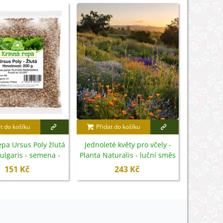
t do košíku
Přidat do košíku
Přidat
pa Ursus Poly žlutá
Jednoleté květy pro včely -
Směs d
vulgaris - semena -
Planta Naturalis - luční směs
květin - 
200 g
- 40 g
Kiep
151 Kč
243 Kč