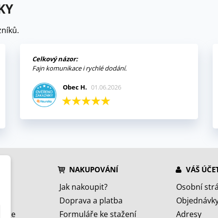
KY
níků.
Celkový názor:
Fajn komunikace i rychlé dodání.
Obec H.
01.06.2026
NAKUPOVÁNÍ
VÁŠ ÚČE
Jak nakoupit?
Osobní str
Doprava a platba
Objednávk
jeme
Formuláře ke stažení
Adresy