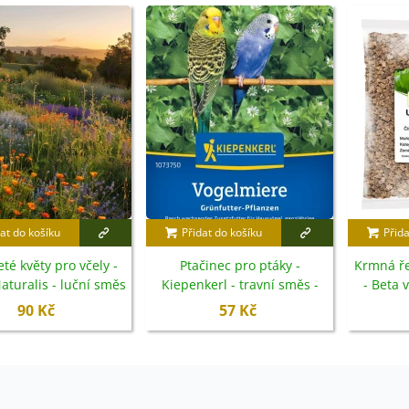
at do košíku
Přidat do košíku
Přida
té květy pro včely -
Ptačinec pro ptáky -
Krmná ře
aturalis - luční směs
Kiepenkerl - travní směs -
- Beta 
- 10 g
1 ks
90 Kč
57 Kč