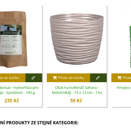
at do košíku
Přidat do košíku
Přida
Bonsai - mykorhiza pro
Obal na květináč Sahara -
Hnojivo 
je - Symbiom - 100 g
šedohnědý - 15 x 12 cm - 1 ks
235 Kč
59 Kč
NÍ PRODUKTY ZE STEJNÉ KATEGORIE: