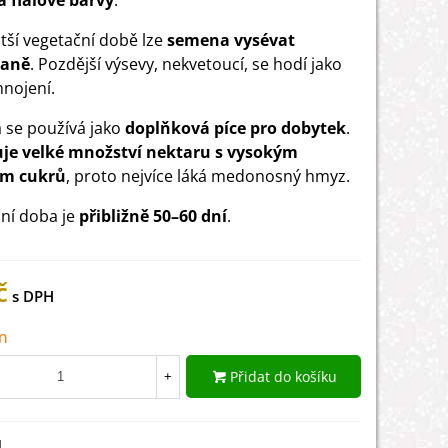
 fialové barvy
.
atší vegetační době lze
semena vysévat
vaně
. Pozdější výsevy, nekvetoucí, se hodí jako
hnojení.
a se používá jako
doplňková píce pro dobytek
.
je velké množství nektaru s vysokým
m cukrů
, proto nejvíce láká medonosný hmyz.
ní doba je
přibližně 50–60 dní
.
č
m
Přidat do košíku
+
1