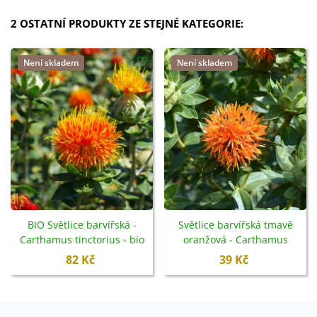
2 OSTATNÍ PRODUKTY ZE STEJNÉ KATEGORIE:
Není skladem
Není skladem
BIO Světlice barvířská -
Světlice barvířská tmavě
Carthamus tinctorius - bio
oranžová - Carthamus
semena - 20 ks
tinctorius - semena - 20 ks
82 Kč
39 Kč