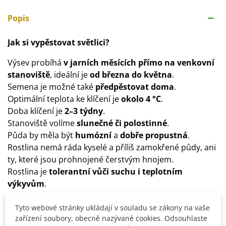
Popis
Jak si vypěstovat světlici?
Výsev probíhá
v jarních měsících přímo na venkovní
stanoviště
, ideální je
od března do května
.
Semena je možné také
předpěstovat doma
.
Optimální teplota ke klíčení je
okolo 4 °C
.
Doba klíčení je
2–3 týdny
.
Stanoviště volíme
slunečné či polostinné
.
Půda by měla být
humózní
a
dobře propustná
.
Rostlina nemá ráda kyselé a příliš zamokřené půdy, ani
ty, které jsou prohnojené čerstvým hnojem.
Rostlina je
tolerantní vůči suchu i teplotním
výkyvům
.
Tyto webové stránky ukládají v souladu se zákony na vaše
zařízení soubory, obecně nazývané cookies. Odsouhlaste
Detaily produktu