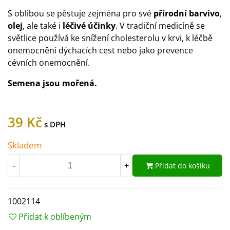
S oblibou se pěstuje zejména pro své
přírodní barvivo
,
olej
, ale také i
léčivé účinky
. V tradiční medicíně se
světlice používá ke snížení cholesterolu v krvi, k léčbě
onemocnění dýchacích cest nebo jako prevence
cévních onemocnění.
Semena jsou mořená.
39 Kč
Skladem
Přidat do košíku
-
+
1002114
Přidat k oblíbeným