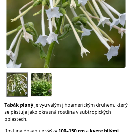
Tabák planý
je vytrvalým jihoamerickým druhem, který
se pěstuje jako okrasná rostlina v subtropických
oblastech.
Rostlina dosahuje výšky
100–150 cm
a
kvete bílými