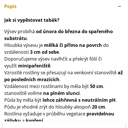
Popis
Jak si vypěstovat tabák?
Výsev probíhá
od února do března do spařeného
substrátu
.
Hloubka výsevu je
mělká či přímo na povrch
do
vzdálenosti
3 cm od sebe
.
Doporučujeme výsev navlhčit a překrýt fólií či
využít
minipařeniště
.
Vzrostlé rostliny se přesazují na venkovní stanoviště
až
po posledních mrazících
.
Vzdálenost mezi rostlinami by měla být
50 cm
.
stanoviště volíme
na plném slunci
.
Půda by měla být
lehce záhřevná s neutrálním pH
.
Půdu je vhodné zrýt do hloubky alespoň
20 cm
.
Rostlina vyžaduje v průběhu vegetace
pravidelnou
zálivku
a
kypření
.