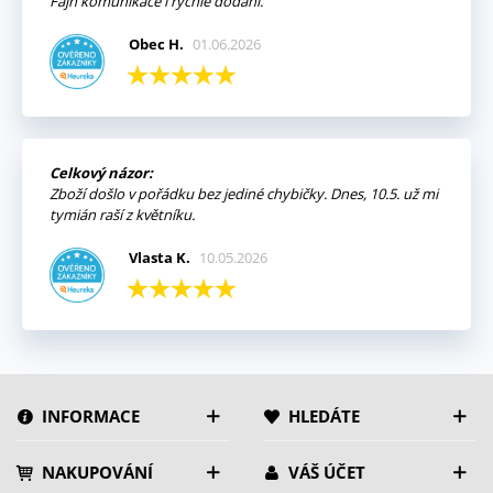
Fajn komunikace i rychlé dodání.
Obec H.
01.06.2026
Celkový názor:
Zboží došlo v pořádku bez jediné chybičky. Dnes, 10.5. už mi
tymián raší z květníku.
Vlasta K.
10.05.2026
INFORMACE
HLEDÁTE
NAKUPOVÁNÍ
VÁŠ ÚČET