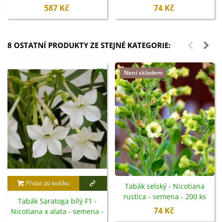
587 Kč
74 Kč
8 OSTATNÍ PRODUKTY ZE STEJNÉ KATEGORIE:
Není skladem
Přidat do košíku
Tabák selský - Nicotiana
rustica - semena - 200 ks
Tabák Saratoga bílý F1 -
74 Kč
Nicotiana x alata - semena -
30 ks