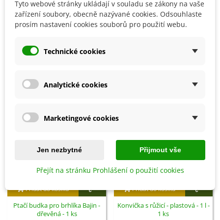
Tyto webové stránky ukládají v souladu se zákony na vaše
zařízení soubory, obecně nazývané cookies. Odsouhlaste
Detaily produktu
prosím nastavení cookies souborů pro použití webu.
Technické cookies
SOUVISEJÍCÍ PRODUKTY
Analytické cookies
Marketingové cookies
Jen nezbytné
Přijmout vše
Přejít na stránku Prohlášení o použití cookies
Přidat do košíku
Přidat do košíku
Ptačí budka pro brhlíka Bajin -
Konvička s růžicí - plastová - 1 l -
dřevěná - 1 ks
1 ks