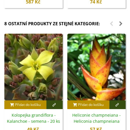
587 Kč
74 Kč
8 OSTATNÍ PRODUKTY ZE STEJNÉ KATEGORIE:
Přidat do košíku
Přidat do košíku
Kolopejka grandiflora -
Heliconie champneiana -
Kalanchoe - semena - 20 ks
Heliconia champneiana
Splash - semena - 8 ks
49 Kč
57 Kč