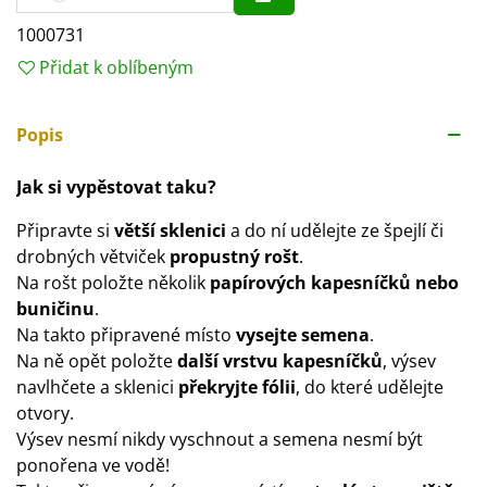
1000731
Přidat k oblíbeným
Popis
Jak si vypěstovat taku?
Připravte si
větší sklenici
a do ní udělejte ze špejlí či
drobných větviček
propustný rošt
.
Na rošt položte několik
papírových kapesníčků nebo
buničinu
.
Na takto připravené místo
vysejte semena
.
Na ně opět položte
další vrstvu kapesníčků
, výsev
navlhčete a sklenici
překryjte fólii
, do které udělejte
otvory.
Výsev nesmí nikdy vyschnout a semena nesmí být
ponořena ve vodě!