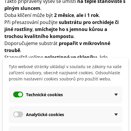
Takto připravený výsev se umístí
na teplé stanoviště s
plným sluncem
.
Doba klíčení může být
2 měsíce
,
ale i 1 rok
.
Při přesazování použijte
substrátu pro orchideje či
jiné rostliny
,
smíchejte ho s jemnou kůrou
a
trochou kvalitního kompostu
.
Doporučujeme substrát
propařit v mikrovlnné
troubě
.
Stanoviště volíme
polostinné ve skleníku
, kde
dosáhnete vlhkého klimatu.
Tyto webové stránky ukládají v souladu se zákony na vaše
Vegetační období je
od dubna do listopadu
.
zařízení soubory, obecně nazývané cookies. Odsouhlaste
Během vegetace rostlinu
pravidelně zalévejte
a
prosím nastavení cookies souborů pro použití webu.
hnojte
.
Rostlina se každý rok přesazuje do větší nádoby.
Technické cookies
Rostlinu
chraňte před přímým sluncem
.
Na zimu rostlinu umístěte
do místnosti s teplotou 15–
18 °C
, omezte zálivku a hnojení zcela vynechte.
Analytické cookies
Nedoporučuje se přímý postřik listů.