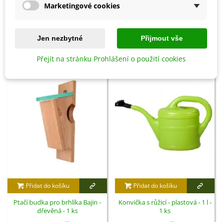
Marketingové cookies
Detaily produktu
Jen nezbytné
Přijmout vše
SOUVISEJÍCÍ PRODUKTY
Přejít na stránku Prohlášení o použití cookies
Přidat do košíku
Přidat do košíku
Ptačí budka pro brhlíka Bajin -
Konvička s růžicí - plastová - 1 l -
dřevěná - 1 ks
1 ks