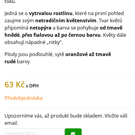
toků.
Jedná se o
vytrvalou rostlinu
, které na první pohled
zaujme svým
netradičním květenstvím
. Tvar květů
připomíná
netopýra
a barva se pohybuje
od tmavě
hnědé
,
přes fialovou až po černou barvu
. Květy dále
obsahují nápadné „nitky“.
Plody jsou podlouhlé, sytě
oranžové až tmavě
rudé
barvy.
63 Kč
Předobjednávka
Upozorníme vás, až produkt bude skladem. Vložte váš
email.