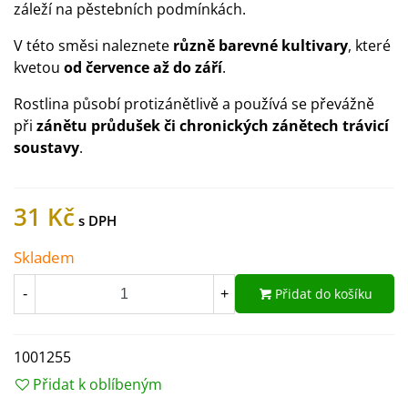
záleží na pěstebních podmínkách.
V této směsi naleznete
různě barevné kultivary
, které
kvetou
od července až do září
.
Rostlina působí protizánětlivě a používá se převážně
při
zánětu průdušek či chronických zánětech trávicí
soustavy
.
31 Kč
Skladem
Přidat do košíku
-
+
1001255
Přidat k oblíbeným