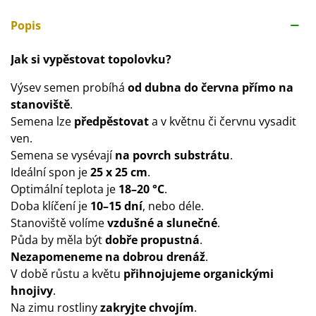
Popis
Jak si vypěstovat topolovku?
Výsev semen probíhá
od dubna do června přímo na
stanoviště
.
Semena lze
předpěstovat
a v květnu či červnu vysadit
ven.
Semena se vysévají
na povrch substrátu
.
Ideální spon je
25 x 25 cm
.
Optimální teplota je
18–20 °C
.
Doba klíčení je
10–15 dní
, nebo déle.
Stanoviště volíme
vzdušné a slunečné
.
Půda by měla být
dobře propustná
.
Nezapomeneme na dobrou drenáž
.
V době růstu a květu
přihnojujeme organickými
hnojivy
.
Na zimu rostliny
zakryjte chvojím
.