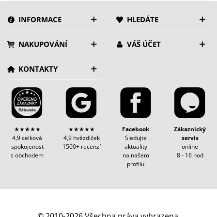
INFORMACE
HLEDÁTE
NAKUPOVÁNÍ
VÁŠ ÚČET
KONTAKTY
★★★★★
★★★★★
Facebook
Zákaznický
4,9 celková
4,9 hvězdiček
Sledujte
servis
spokojenost
1500+ recenzí
aktuality
online
s obchodem
na našem
8 - 16 hod
profilu
© 2010-2026 Všechna práva vyhrazena.