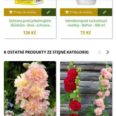
Přidat do košíku
Přidat do košíku
Ochrana proti přezimujícím
Vermikompost na kvetoucí
škůdcům - Ekol - ochrana
rostliny - BoPon - 500 ml
rostlin - 100 ml
126 Kč
73 Kč
8 OSTATNÍ PRODUKTY ZE STEJNÉ KATEGORIE: