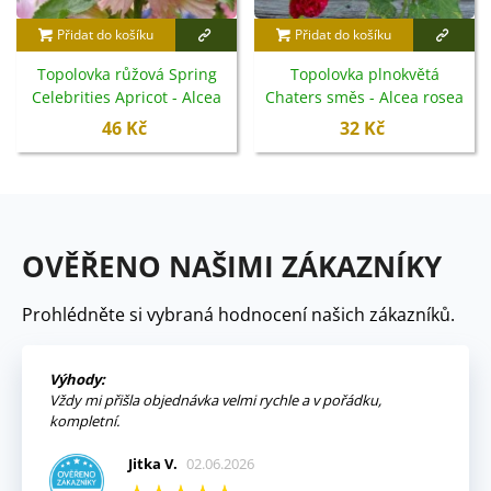
Přidat do košíku
Přidat do košíku
Topolovka růžová Spring
Topolovka plnokvětá
Celebrities Apricot - Alcea
Chaters směs - Alcea rosea
rosea - semena - 10 ks
- semena - 12 ks
46 Kč
32 Kč
OVĚŘENO NAŠIMI ZÁKAZNÍKY
Prohlédněte si vybraná hodnocení našich zákazníků.
Výhody:
Vždy mi přišla objednávka velmi rychle a v pořádku,
kompletní.
Jitka V.
02.06.2026