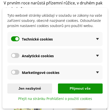
V prvním roce narůstá přízemní růžice, v druhém pak
stvol s květy.
Sběr květu probíhá těsně před rozvinutím
od června
Tyto webové stránky ukládají v souladu se zákony na vaše
do září a suší se ve stínu
.
zařízení soubory, obecně nazývané cookies. Odsouhlaste
prosím nastavení cookies souborů pro použití webu.
Detaily produktu
Technické cookies
SOUVISEJÍCÍ PRODUKTY
Analytické cookies
Marketingové cookies
Jen nezbytné
Přijmout vše
Přejít na stránku Prohlášení o použití cookies