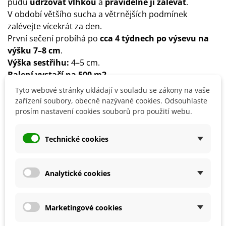
půdu
udržovat vlhkou
a
pravidelně ji zalévat
.
V období většího sucha a větrnějších podmínek
zalévejte vícekrát za den.
První sečení probíhá po
cca 4 týdnech po výsevu na
výšku 7–8 cm
.
Výška sestřihu:
4–5 cm.
Balení vystačí na 500 m2.
Složení:
Lolium perenne Pollen (20 %), Lolium perenne
Tyto webové stránky ukládají v souladu se zákony na vaše
Turfsun (15 %), Lolium perenne Colettad (20 %), Festuca
zařízení soubory, obecně nazývané cookies. Odsouhlaste
rubra comm Mission (15 %), Festuca rubra trhich
prosím nastavení cookies souborů pro použití webu.
Teenie (10 %), Poa prat Dauntless (10 %), Poa prat
Limousine (10 %).
Technické cookies
Pokud některá komponenta není skladem, výrobce ji
může nahradit odpovídající nebo lepší složkou.
Analytické cookies
Detaily produktu
Marketingové cookies
SOUVISEJÍCÍ PRODUKTY