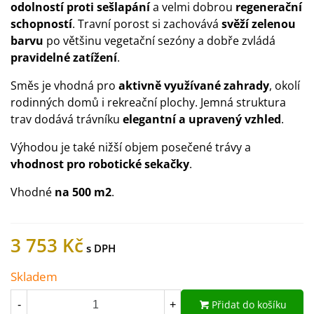
odolností proti sešlapání
a velmi dobrou
regenerační
schopností
. Travní porost si zachovává
svěží zelenou
barvu
po většinu vegetační sezóny a dobře zvládá
pravidelné zatížení
.
Směs je vhodná pro
aktivně využívané zahrady
, okolí
rodinných domů i rekreační plochy. Jemná struktura
trav dodává trávníku
elegantní a upravený vzhled
.
Výhodou je také nižší objem posečené trávy a
vhodnost pro robotické sekačky
.
Vhodné
na 500 m2
.
3 753 Kč
Skladem
Přidat do košíku
-
+