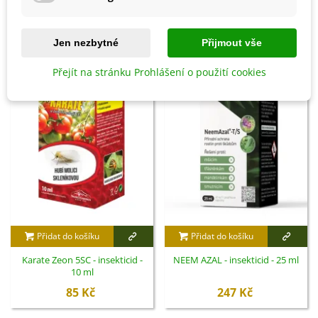
SOUVISEJÍCÍ PRODUKTY
Jen nezbytné
Přijmout vše
Přejít na stránku Prohlášení o použití cookies
Přidat do košíku
Přidat do košíku
Karate Zeon 5SC - insekticid -
NEEM AZAL - insekticid - 25 ml
10 ml
85 Kč
247 Kč