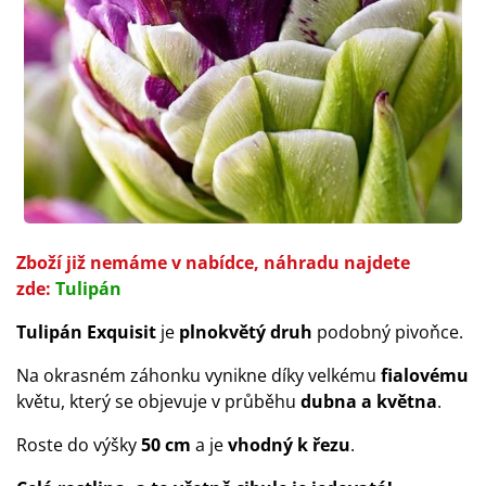
Zboží již nemáme v nabídce, náhradu najdete
zde:
Tulipán
Tulipán Exquisit
je
plnokvětý druh
podobný pivoňce.
Na okrasném záhonku vynikne díky velkému
fialovému
květu, který se objevuje v průběhu
dubna a května
.
Roste do výšky
50 cm
a je
vhodný k řezu
.