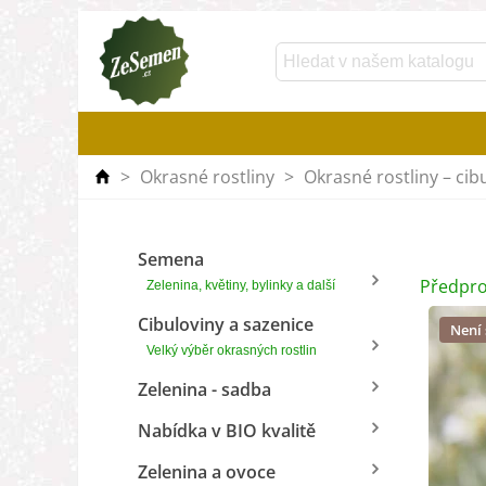
>
Okrasné rostliny
>
Okrasné rostliny – cib
Semena
Předpro
Zelenina, květiny, bylinky a další
Cibuloviny a sazenice
Není
Velký výběr okrasných rostlin
Zelenina - sadba
Nabídka v BIO kvalitě
Zelenina a ovoce