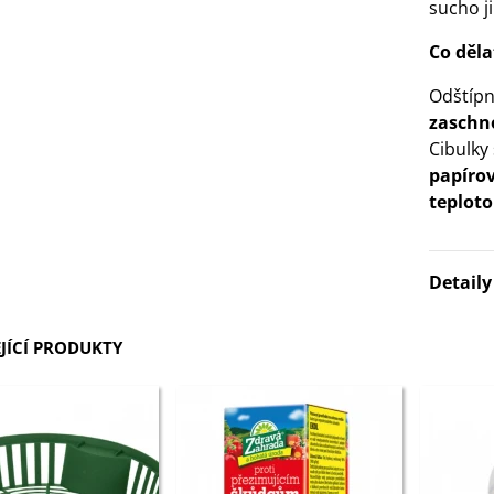
sucho j
Co děla
Odštípn
zaschn
Cibulky
papíro
teploto
Detail
JÍCÍ PRODUKTY