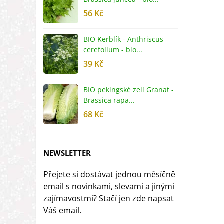
56 Kč
5
BIO Kerblík - Anthriscus
B
cerefolium - bio...
O
39 Kč
5
BIO pekingské zelí Granat -
B
Brassica rapa...
r
68 Kč
8
NEWSLETTER
Přejete si dostávat jednou měsíčně
email s novinkami, slevami a jinými
zajímavostmi? Stačí jen zde napsat
Váš email.