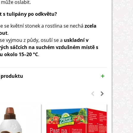
i může oslabit.
t s tulipány po odkvětu?
e se květní stonek a rostlina se nechá
zcela
out
.
 se vyjmou z půdy, osuší se a
uskladní v
vých sáčcích na suchém vzdušném místě
s
u okolo 15–20 °C
.
y produktu