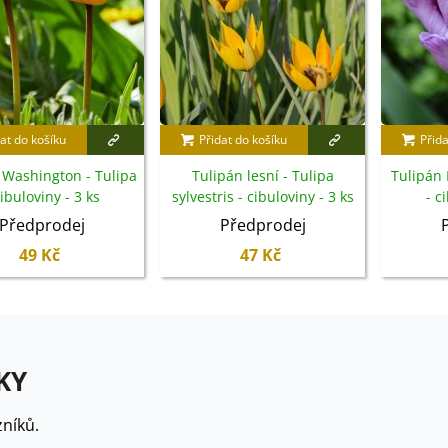
at do košíku
Přidat do košíku
Přida
 Washington - Tulipa
Tulipán lesní - Tulipa
Tulipán 
cibuloviny - 3 ks
sylvestris - cibuloviny - 3 ks
- c
Předprodej
Předprodej
49 Kč
47 Kč
KY
níků.