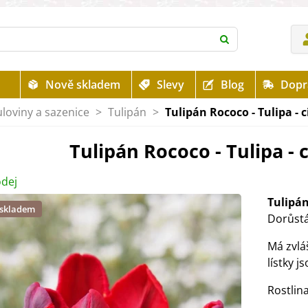
Nově skladem
Slevy
Blog
Dopr
uloviny a sazenice
>
Tulipán
>
Tulipán Rococo - Tulipa - c
Tulipán Rococo - Tulipa - c
dej
Tulipá
 skladem
Dorůstá
Má zvlá
lístky j
Rostlin