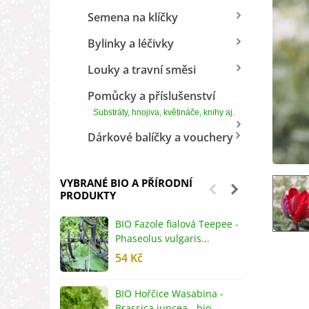
Semena na klíčky
Bylinky a léčivky
Louky a travní směsi
Pomůcky a příslušenství
Substráty, hnojiva, květináče, knihy aj.
Dárkové balíčky a vouchery
VYBRANÉ BIO A PŘÍRODNÍ
PRODUKTY
BIO Fazole fialová Teepee -
B
Phaseolus vulgaris...
R
54 Kč
5
BIO Hořčice Wasabina -
B
Brassica juncea - bio...
v