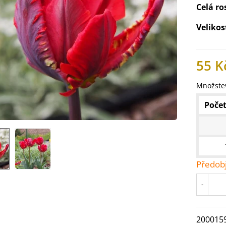
Celá ro
Velikos
55 K
Množstev
Počet
Předob
IO Ředkev bílá Laurin -
aphanus sativus - bio...
-
4 Kč
IO Mangold duhový - Beta
200015
ulgaris - bio semena...