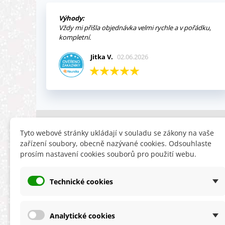
Výhody:
Vždy mi přišla objednávka velmi rychle a v pořádku,
kompletní.
Jitka V.
02.06.2026
INFORMACE
HLEDÁTE
Tyto webové stránky ukládají v souladu se zákony na vaše
zařízení soubory, obecně nazývané cookies. Odsouhlaste
Obchodní podmínky
Slevy
prosím nastavení cookies souborů pro použití webu.
Reklamační řád
Novinky
Ochrana osobních údajů
Nyní doporuču
Technické cookies
Cookies
Mapa stránek
ÚKZÚZ info a odkazy
Analytické cookies