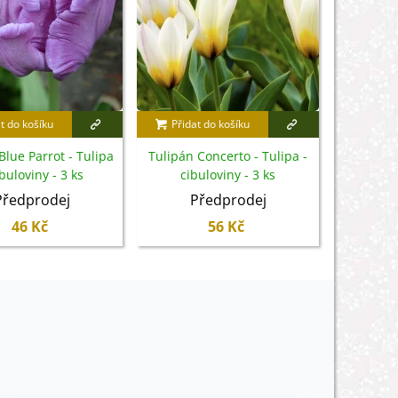
t do košíku
Přidat do košíku
Přidat
Blue Parrot - Tulipa
Tulipán Concerto - Tulipa -
Tulipán Cl
ibuloviny - 3 ks
cibuloviny - 3 ks
cib
Předprodej
Předprodej
P
46 Kč
56 Kč