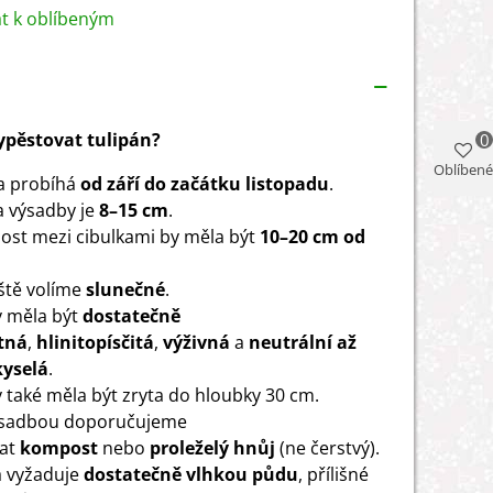
at k oblíbeným
vypěstovat tulipán?
0
Oblíbené
a probíhá
od září do
začátku listopadu
.
 výsadby je
8–15 cm
.
ost mezi cibulkami by měla být
10–20 cm od
ště volíme
slunečné
.
 měla být
dostatečně
tná
,
hlinitopísčitá
,
výživná
a
neutrální až
kyselá
.
 také měla být zryta do hloubky 30 cm.
ýsadbou doporučujeme
hat
kompost
nebo
proleželý hnůj
(ne čerstvý).
a vyžaduje
dostatečně vlhkou půdu
, přílišné