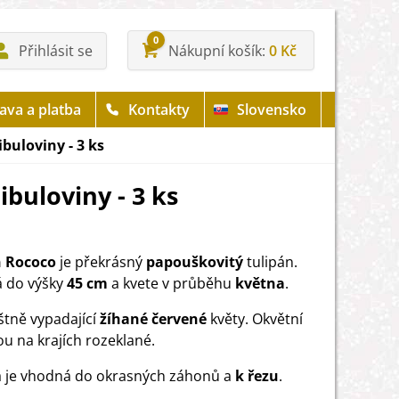
0
Přihlásit se
Nákupní košík
0 Kč
ava a platba
Kontakty
Slovensko
ibuloviny - 3 ks
ibuloviny - 3 ks
n Rococo
je překrásný
papouškovitý
tulipán.
 do výšky
45 cm
a kvete v průběhu
května
.
štně vypadající
žíhané
červené
květy. Okvětní
sou na krajích rozeklané.
a je vhodná do okrasných záhonů a
k řezu
.