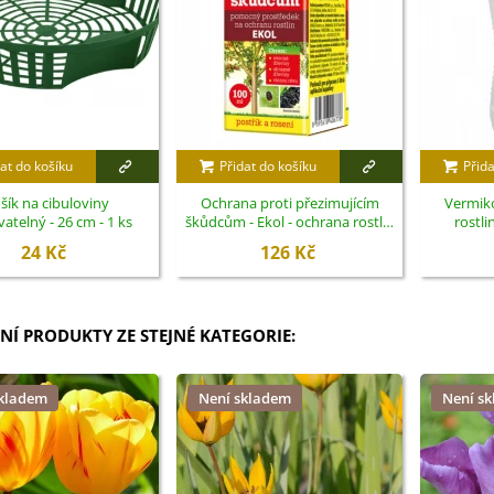
at do košíku
Přidat do košíku
Přida
šík na cibuloviny
Ochrana proti přezimujícím
Vermik
atelný - 26 cm - 1 ks
škůdcům - Ekol - ochrana rostlin
rostli
- 100 ml
24 Kč
126 Kč
NÍ PRODUKTY ZE STEJNÉ KATEGORIE:
skladem
Není skladem
Není s