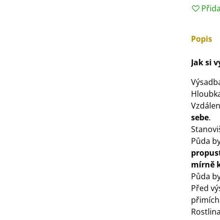
Přid
3 Kč
Popis
IO Bazalka pravá červená -
cimum basilicum -...
Jak si 
6 Kč
Výsadb
IO Stévie sladká - Stevia
Hloubka
ebaudiana - bio...
Vzdálen
4 Kč
sebe
.
Stanovi
Půda by
propus
mírně 
Půda by
Před v
přimíc
Rostlin