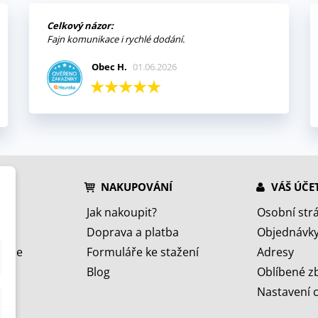
Celkový názor:
Fajn komunikace i rychlé dodání.
Obec H.
01.06.2026
NAKUPOVÁNÍ
VÁŠ ÚČE
Jak nakoupit?
Osobní str
Doprava a platba
Objednávk
jeme
Formuláře ke stažení
Adresy
Blog
Oblíbené z
Nastavení 