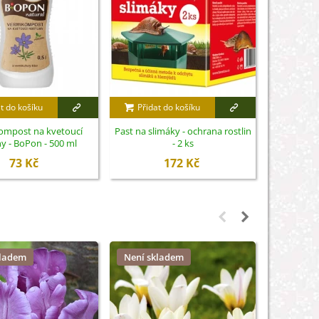
t do košíku
Přidat do košíku
Přidat
ompost na kvetoucí
Past na slimáky - ochrana rostlin
Biominerál
ny - BoPon - 500 ml
- 2 ks
trvalk
73 Kč
172 Kč
kladem
Není skladem
Není sk