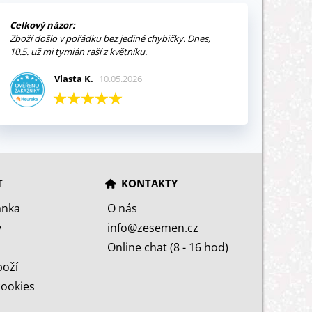
Celkový názor:
Zboží došlo v pořádku bez jediné chybičky. Dnes,
10.5. už mi tymián raší z květníku.
Vlasta K.
10.05.2026
T
KONTAKTY
ánka
O nás
y
info@zesemen.cz
Online chat (8 - 16 hod)
boží
cookies