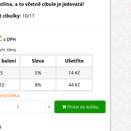
stlina, a to včetně cibule je jedovatá!
t cibulky:
10/11
č
ní slevy
 balení
Sleva
Ušetříte
5
5%
14 Kč
10
8%
44 Kč
jednávka
Přidat do košíku
+
9