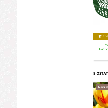
Přid
Ko
stohov
8 OSTAT
Není 