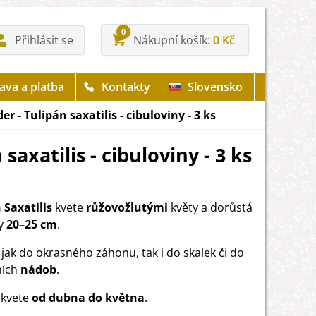
0
Přihlásit se
Nákupní košík
0 Kč
ava a platba
Kontakty
Slovensko
r - Tulipán saxatilis - cibuloviny - 3 ks
saxatilis - cibuloviny - 3 ks
 Saxatilis
kvete
růžovožlutými
květy a dorůstá
y
20–25 cm
.
 jak do okrasného záhonu, tak i do skalek či do
ních
nádob
.
 kvete
od dubna do května
.