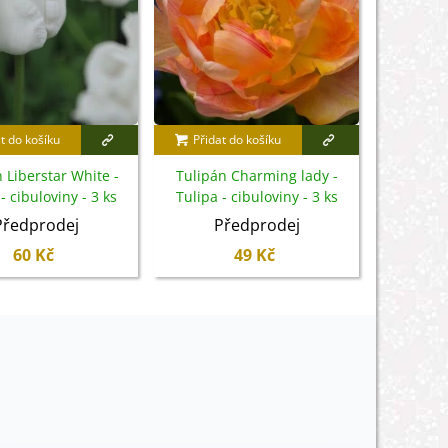
t do košíku
Přidat do košíku
Přidat
 Liberstar White -
Tulipán Charming lady -
Tulipán Fa
- cibuloviny - 3 ks
Tulipa - cibuloviny - 3 ks
cib
Předprodej
Předprodej
P
60 Kč
49 Kč