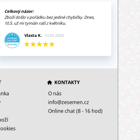
Celkový názor:
Zboží došlo v pořádku bez jediné chybičky. Dnes,
10.5. už mi tymián raší z květníku.
Vlasta K.
10.05.2026
T
KONTAKTY
ánka
O nás
y
info@zesemen.cz
Online chat (8 - 16 hod)
boží
cookies