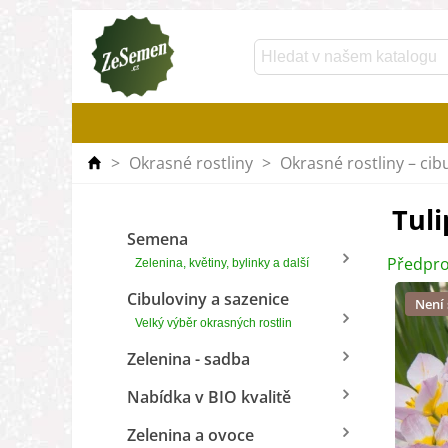
>
Okrasné rostliny
>
Okrasné rostliny – cib
Tuli
Semena
Předpro
Zelenina, květiny, bylinky a další
Cibuloviny a sazenice
Není
Velký výběr okrasných rostlin
Zelenina - sadba
Nabídka v BIO kvalitě
Zelenina a ovoce