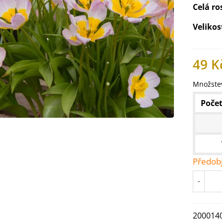
Celá ro
Velikos
49 K
Množstev
Počet
Předob
IO Ředkev bílá Laurin -
aphanus sativus - bio...
-
4 Kč
IO Mangold duhový - Beta
200014
ulgaris - bio semena...