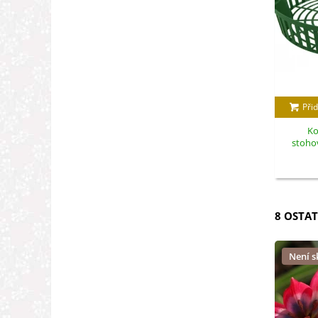
Přid
Ko
stohov
8 OSTAT
Není 