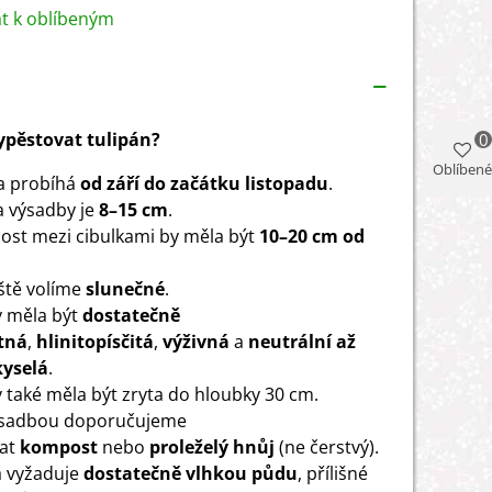
at k oblíbeným
vypěstovat tulipán?
0
Oblíbené
a probíhá
od září do
začátku listopadu
.
 výsadby je
8–15 cm
.
ost mezi cibulkami by měla být
10–20 cm od
ště volíme
slunečné
.
 měla být
dostatečně
tná
,
hlinitopísčitá
,
výživná
a
neutrální až
kyselá
.
 také měla být zryta do hloubky 30 cm.
ýsadbou doporučujeme
hat
kompost
nebo
proleželý hnůj
(ne čerstvý).
a vyžaduje
dostatečně vlhkou půdu
, přílišné