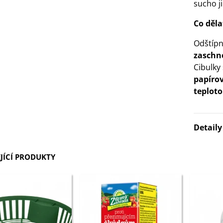
sucho j
Co děla
Odštípn
zaschn
Cibulky
papíro
teploto
Detail
JÍCÍ PRODUKTY