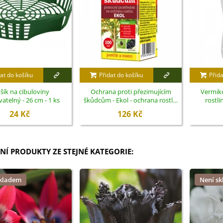
at do košíku
Přidat do košíku
Přida
šík na cibuloviny
Ochrana proti přezimujícím
Vermik
atelný - 26 cm - 1 ks
škůdcům - Ekol - ochrana rostlin
rostli
- 100 ml
24 Kč
126 Kč
NÍ PRODUKTY ZE STEJNÉ KATEGORIE:
skladem
Není s