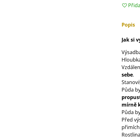
Přid
3 Kč
Popis
IO Bazalka pravá červená -
cimum basilicum -...
Jak si 
6 Kč
Výsadb
IO Stévie sladká - Stevia
Hloubka
ebaudiana - bio...
Vzdálen
4 Kč
sebe
.
Stanovi
Půda by
propus
mírně 
Půda by
Před v
přimíc
Rostlin