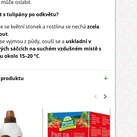
i může oslabit.
t s tulipány po odkvětu?
e se květní stonek a rostlina se nechá
zcela
out
.
 se vyjmou z půdy, osuší se a
uskladní v
vých sáčcích na suchém vzdušném místě
s
u okolo 15–20 °C
.
y produktu