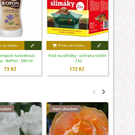
t do košíku
Přidat do košíku
Přidat
ompost na kvetoucí
Past na slimáky - ochrana rostlin
Biominerál
ny - BoPon - 500 ml
- 2 ks
trvalk
73 Kč
172 Kč
kladem
Není skladem
Není sk