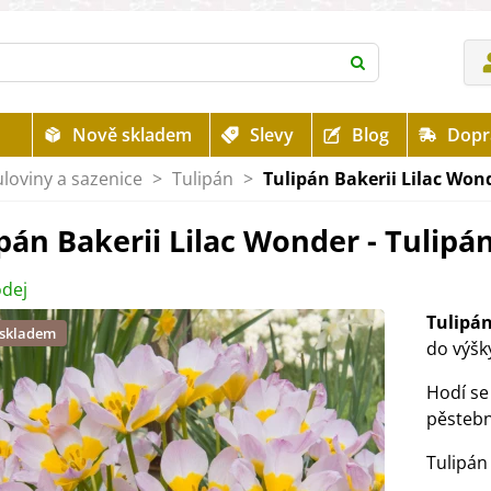
Nově skladem
Slevy
Blog
Dopr
uloviny a sazenice
>
Tulipán
>
Tulipán Bakerii Lilac Wonde
pán Bakerii Lilac Wonder - Tulipán 
dej
Tulipán
 skladem
do výšk
Hodí se
pěsteb
Tulipán