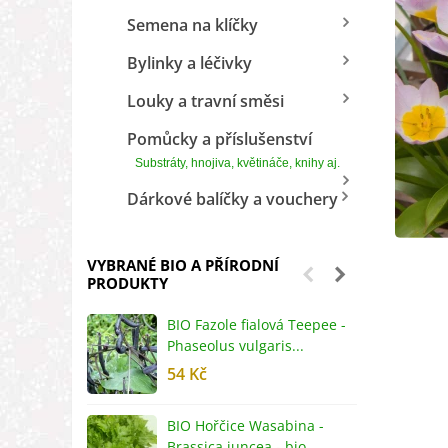
Semena na klíčky
Bylinky a léčivky
Louky a travní směsi
Pomůcky a příslušenství
Substráty, hnojiva, květináče, knihy aj.
Dárkové balíčky a vouchery
VYBRANÉ BIO A PŘÍRODNÍ
PRODUKTY
BIO Fazole fialová Teepee -
B
Phaseolus vulgaris...
R
54 Kč
5
BIO Hořčice Wasabina -
B
Brassica juncea - bio...
v