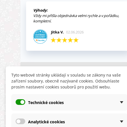
Výhody:
Vždy mi přišla objednávka velmi rychle a v pořádku,
kompletní.
Jitka V.
02.06.2026
INFORMACE
HLEDÁTE
Tyto webové stránky ukládají v souladu se zákony na vaše
zařízení soubory, obecně nazývané cookies. Odsouhlaste
Obchodní podmínky
Slevy
prosím nastavení cookies souborů pro použití webu.
Reklamační řád
Novinky
Ochrana osobních údajů
Nyní doporuču
Technické cookies
Cookies
Mapa stránek
ÚKZÚZ info a odkazy
Analytické cookies