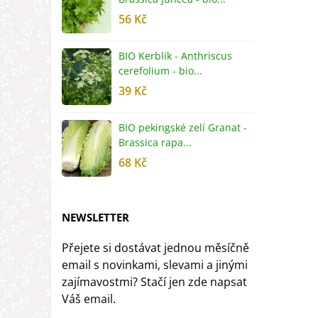
56 Kč
5
BIO Kerblík - Anthriscus
B
cerefolium - bio...
O
39 Kč
5
BIO pekingské zelí Granat -
B
Brassica rapa...
r
68 Kč
8
NEWSLETTER
Přejete si dostávat jednou měsíčně
email s novinkami, slevami a jinými
zajímavostmi? Stačí jen zde napsat
Váš email.