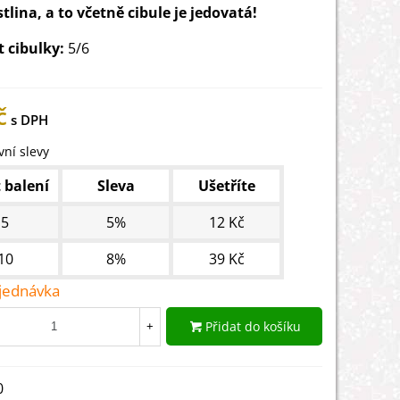
stlina, a to včetně cibule je jedovatá!
t cibulky:
5/6
č
ní slevy
 balení
Sleva
Ušetříte
5
5%
12 Kč
10
8%
39 Kč
jednávka
Přidat do košíku
+
0