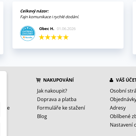
Celkový názor:
Fajn komunikace i rychlé dodání.
Obec H.
01.06.2026
NAKUPOVÁNÍ
VÁŠ ÚČE
Jak nakoupit?
Osobní str
Doprava a platba
Objednávk
jeme
Formuláře ke stažení
Adresy
Blog
Oblíbené z
Nastavení 