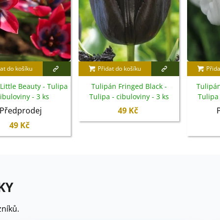
at do košíku
Přidat do košíku
Přida
Little Beauty - Tulipa
Tulipán Fringed Black -
Tulipán
cibuloviny - 3 ks
Tulipa - cibuloviny - 3 ks
Tulipa 
Předprodej
49 Kč
49 Kč
KY
níků.