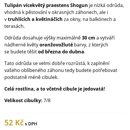
Tulipán vícekvětý praestens Shogun
je nízká odrůda,
vhodná k pěstování v okrasných záhonech, ale i
v
truhlících a květináčích
za okny, na balkónech a
terasách.
Odrůda dosahuje výšky maximálně
30 cm
a vytváří
nádherné květy
oranžovožluté
barvy, z kterých
se budete těšit
od března do dubna
.
Tato odrůda se velmi dobře rozrůstá, k zaplnění
vašeho oblíbeného záhonu tedy budete potřebovat
podstatně méně cibulek.
Celá rostlina, a to včetně cibule je jedovatá!
Velikost cibulky:
7/8
52 Kč