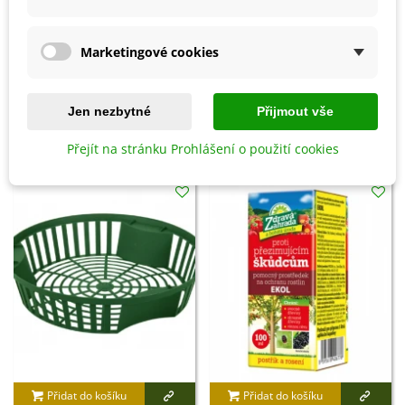
papírových sáčcích na suchém vzdušném místě
s
teplotou okolo 15–20 °C
.
Marketingové cookies
Detaily produktu
Jen nezbytné
Přijmout vše
SOUVISEJÍCÍ PRODUKTY
Přejít na stránku Prohlášení o použití cookies
Přidat do košíku
Přidat do košíku