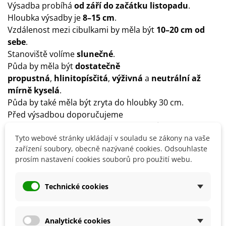
Výsadba probíhá
od září do
začátku listopadu
.
Hloubka výsadby je
8–15 cm
.
Vzdálenost mezi cibulkami by měla být
10–20 cm od
sebe
.
Stanoviště volíme
slunečné
.
Půda by měla být
dostatečně
propustná
,
hlinitopísčitá
,
výživná
a
neutrální až
mírně kyselá
.
Půda by také měla být zryta do hloubky 30 cm.
Před výsadbou doporučujeme
přimíchat
kompost
nebo
proleželý hnůj
(ne čerstvý).
Rostlina vyžaduje
Tyto webové stránky ukládají v souladu se zákony na vaše
dostatečně vlhkou půdu
, přílišné
zařízení soubory, obecně nazývané cookies. Odsouhlaste
sucho ji může oslabit.
prosím nastavení cookies souborů pro použití webu.
Co dělat s tulipány po odkvětu?
Technické cookies
Odštípne se květní stonek a rostlina se nechá
zcela
zaschnout
.
Cibulky se vyjmou z půdy, osuší se a
uskladní v
Analytické cookies