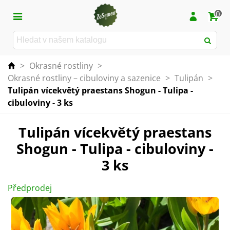
0
>
Okrasné rostliny
>
Okrasné rostliny – cibuloviny a sazenice
>
Tulipán
>
Tulipán vícekvětý praestans Shogun - Tulipa -
cibuloviny - 3 ks
Tulipán vícekvětý praestans
Shogun - Tulipa - cibuloviny -
3 ks
Předprodej