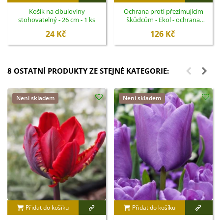
Košík na cibuloviny
Ochrana proti přezimujícím
stohovatelný - 26 cm - 1 ks
škůdcům - Ekol - ochrana
rostlin - 100 ml
24 Kč
126 Kč
8 OSTATNÍ PRODUKTY ZE STEJNÉ KATEGORIE:
Není skladem
Není skladem
Přidat do košíku
Přidat do košíku