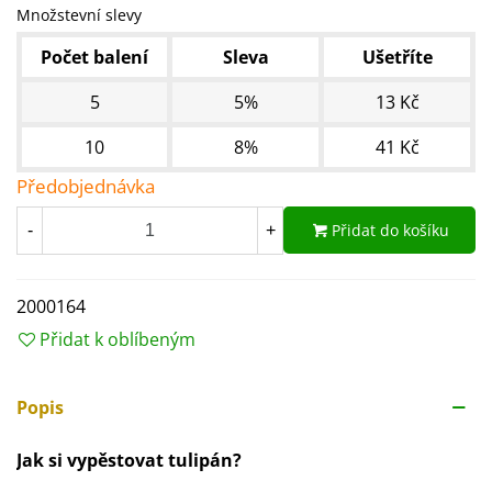
Množstevní slevy
Počet balení
Sleva
Ušetříte
5
5%
13 Kč
10
8%
41 Kč
Předobjednávka
Přidat do košíku
-
+
2000164
Přidat k oblíbeným
Popis
Jak si vypěstovat tulipán?