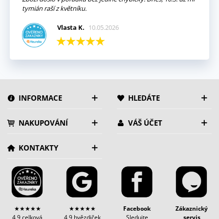
tymián raší z květníku.
Vlasta K.
10.05.2026
INFORMACE
HLEDÁTE
NAKUPOVÁNÍ
VÁŠ ÚČET
KONTAKTY
★★★★★
★★★★★
Facebook
Zákaznický
4,9 celková
4,9 hvězdiček
Sledujte
servis