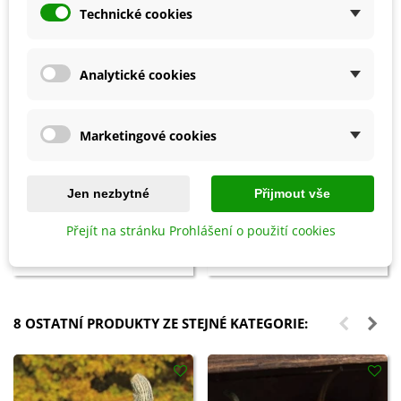
Technické cookies
Analytické cookies
Marketingové cookies
Přidat do košíku
Přidat do košíku
Jen nezbytné
Přijmout vše
Clonoplus - pro rozložení hub v
Slimex - Ochrana rostlin před
půdě - biostimulant - AgroBio
slimáky - 100 g
Přejít na stránku Prohlášení o použití cookies
Opava - 10 ml
121 Kč
47 Kč
173 Kč
67 Kč
8 OSTATNÍ PRODUKTY ZE STEJNÉ KATEGORIE: