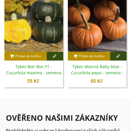
Přidat do košíku
Přidat do košíku
Tykev Bon Bon F1 -
Tykev obecná Baby bear -
Cucurbita maxima - semena
Cucurbita pepo - semena -
- 5 ks
4 ks
55 Kč
65 Kč
OVĚŘENO NAŠIMI ZÁKAZNÍKY
Prohlédněte si vybraná hodnocení našich zákazníků.