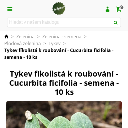
0
>
Zelenina
>
Zelenina - semena
>
Plodová zelenina
>
Tykev
>
Tykev fíkolistá k roubování - Cucurbita ficifolia -
semena - 10 ks
Tykev fíkolistá k roubování -
Cucurbita ficifolia - semena -
10 ks