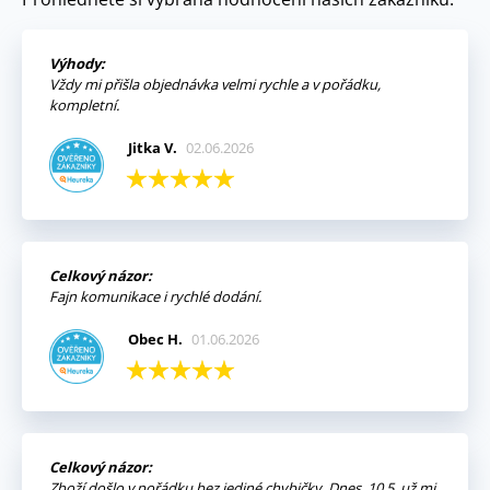
Výhody:
Vždy mi přišla objednávka velmi rychle a v pořádku,
kompletní.
Jitka V.
02.06.2026
Celkový názor:
Fajn komunikace i rychlé dodání.
Obec H.
01.06.2026
Celkový názor:
Zboží došlo v pořádku bez jediné chybičky. Dnes, 10.5. už mi