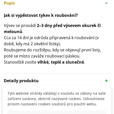
Popis
Jak si vypěstovat tykev k roubování?
Výsev se provádí
2–3 dny před výsevem okurek či
melounů
.
Cca za 14 dní je odrůda připravená k roubování (v
době, kdy má 2 okvětní lístky).
Roubujeme do rozštěpu, kdy se objevují první listy,
poté se místo zaváže roubovací páskou.
Stanoviště zvolte
vlhké, teplé a slunečné
.
Detaily produktu
Tyto webové stránky ukládají v souladu se zákony na vaše
SOUVISEJÍCÍ PRODUKTY
zařízení soubory, obecně nazývané cookies. Odsouhlaste
prosím nastavení cookies souborů pro použití webu.
Sleva
Sleva