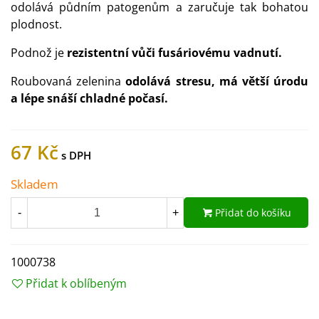
odolává půdním patogenům a zaručuje tak bohatou
plodnost.
Podnož je
rezistentní vůči fusáriovému vadnutí.
Roubovaná zelenina
odolává stresu, má větší úrodu
a lépe snáší chladné počasí.
67 Kč
Skladem
Přidat do košíku
-
+
1000738
Přidat k oblíbeným