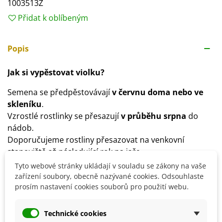
1003513Z
Přidat k oblíbeným
Popis
Jak si vypěstovat violku?
Semena se předpěstovávají
v červnu doma nebo ve
skleníku
.
Vzrostlé rostlinky se přesazují
v průběhu srpna
do
nádob.
Doporučujeme rostliny přesazovat na venkovní
stanoviště až následující rok na jaře.
Výsev semen je možný
i v březnu
, rostliny bude kvést
Tyto webové stránky ukládají v souladu se zákony na vaše
na podzim.
zařízení soubory, obecně nazývané cookies. Odsouhlaste
prosím nastavení cookies souborů pro použití webu.
Semena se vysévají
na povrch substrátu
.
Ideální spon je
20 x 20 cm
.
Optimální teplota ke klíčení je
16–20 °C
, nesmí klesnout
Technické cookies