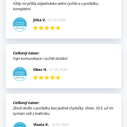
Vždy mi přišla objednávka velmi rychle a v pořádku,
kompletní.
Jitka V.
02.06.2026
Celkový názor:
Fajn komunikace i rychlé dodání.
Obec H.
01.06.2026
Celkový názor:
Zboží došlo v pořádku bez jediné chybičky. Dnes, 10.5. už mi
tymián raší z květníku.
Vlasta K.
10.05.2026