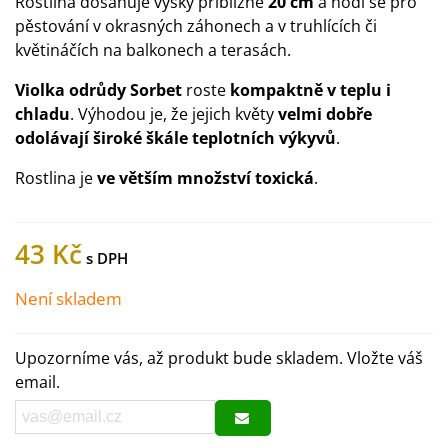
Rostlina dosahuje výšky přibližně
20 cm
a hodí se pro
pěstování v okrasných záhonech a v truhlících či
květináčích na balkonech a terasách.
Violka odrůdy Sorbet
roste
kompaktně v teplu i
chladu
. Výhodou je, že jejich květy
velmi dobře
odolávají široké škále teplotních výkyvů
.
Rostlina je
ve větším množství toxická
.
43 Kč
Není skladem
Upozorníme vás, až produkt bude skladem. Vložte váš
email.