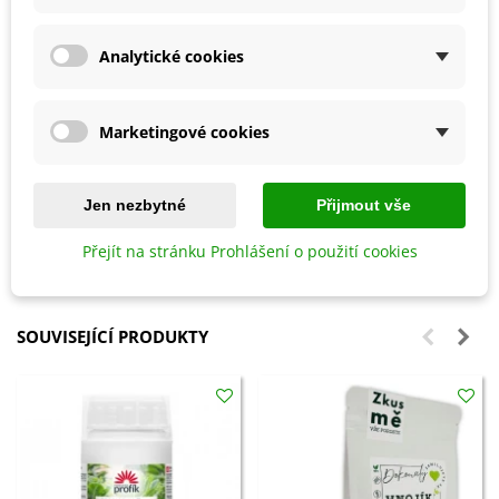
pod 15 °C.
Doba klíčení je
1–2 týdny
.
Stanoviště volíme
slunečné či polostinné
.
Analytické cookies
Půda by měla být
dobře propustná a humózní
.
Pravidelně zaléváme a hnojíme
, ideálně hnojivem pro
Marketingové cookies
balkonové rostliny.
V zimním období rostlinu
zakryjeme chvojím
nebo
necháme přezimovat ve skleníku.
Jen nezbytné
Přijmout vše
Přejít na stránku Prohlášení o použití cookies
Detaily produktu
SOUVISEJÍCÍ PRODUKTY