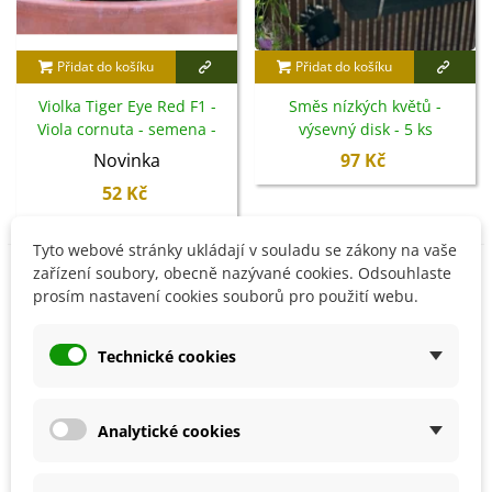
Přidat do košíku
Přidat do košíku
Violka Tiger Eye Red F1 -
Směs nízkých květů -
Viola cornuta - semena -
výsevný disk - 5 ks
20 ks
Novinka
97 Kč
52 Kč
Tyto webové stránky ukládají v souladu se zákony na vaše
zařízení soubory, obecně nazývané cookies. Odsouhlaste
Není skladem
prosím nastavení cookies souborů pro použití webu.
Technické cookies
Analytické cookies