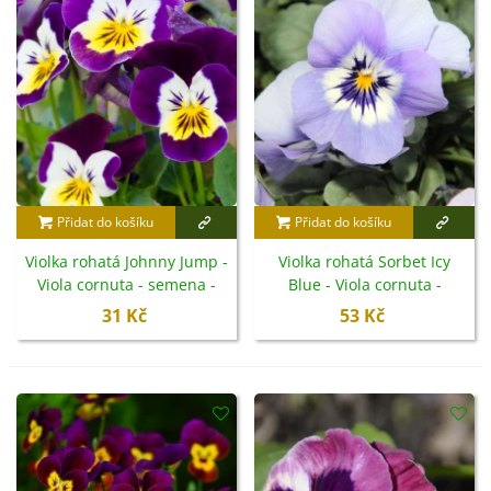
květy, které se používají čerstvé i sušené.
Přidat do košíku
Přidat do košíku
Violka rohatá Johnny Jump -
Violka rohatá Sorbet Icy
Viola cornuta - semena -
Blue - Viola cornuta -
300 ks
semena - 20 ks
31 Kč
53 Kč