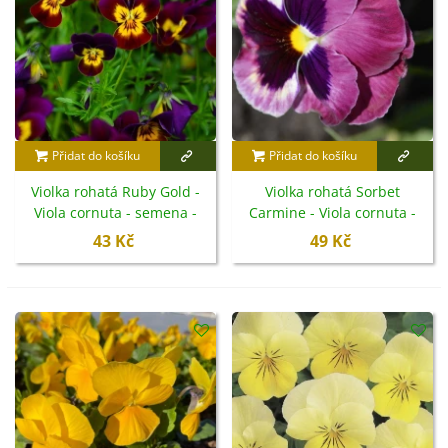
Přidat do košíku
Přidat do košíku
Violka rohatá Ruby Gold -
Violka rohatá Sorbet
Viola cornuta - semena -
Carmine - Viola cornuta -
20 ks
semena - 20 ks
43 Kč
49 Kč