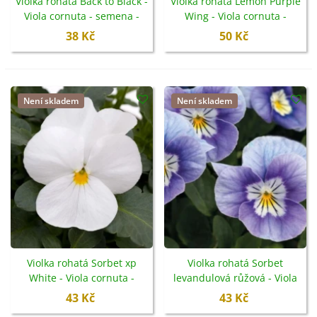
Violka rohatá Back to Black -
Violka rohatá Lemon Purple
Viola cornuta - semena -
Wing - Viola cornuta -
120 ks
semena - 20 ks
38 Kč
50 Kč
Není skladem
Není skladem
Violka rohatá Sorbet xp
Violka rohatá Sorbet
White - Viola cornuta -
levandulová růžová - Viola
semena - 20 ks
cornuta - semena - 20 ks
43 Kč
43 Kč