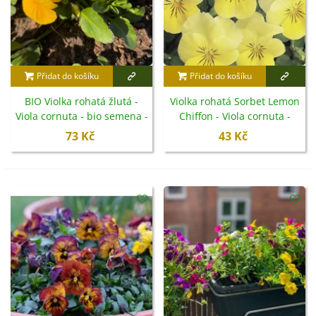
Přidat do košíku
Přidat do košíku
BIO Violka rohatá žlutá -
Violka rohatá Sorbet Lemon
Viola cornuta - bio semena -
Chiffon - Viola cornuta -
20 ks
semena - 20 ks
73 Kč
43 Kč