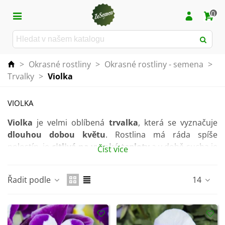
0
>
Okrasné rostliny
>
Okrasné rostliny - semena
>
Trvalky
>
Violka
VIOLKA
Violka
je velmi oblíbená
trvalka
, která se vyznačuje
dlouhou dobou květu
. Rostlina má ráda spíše
polostín, je
citlivá na vysoké teploty
a v době sucha je
Číst více
nutná vydatná zálivka.
Jedná se o poměrně
nenáročnou rostlinu
, vhodnou
Řadit podle
14
do skupinových výsadeb
či
truhlíku
na balkon a
terasu.
Kvete na jaře, v této době se také sbírají její
léčivé
listy i