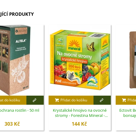
JÍCÍ PRODUKTY
at do košíku
Přidat do košíku
Přida
 ochrana rostlin - 50 ml
Krystalické hnojivo na ovocné
Ectovit B
stromy - Forestina Mineral -
bonsaj
400 g
303 Kč
144 Kč