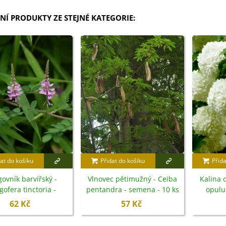
NÍ PRODUKTY ZE STEJNÉ KATEGORIE:
at do košíku
Přidat do košíku
Přida
govník barvířský -
Vlnovec pětimužný - Ceiba
Kalina 
gofera tinctoria -
pentandra - semena - 10 ks
opulu
semena - 7 ks
62 Kč
57 Kč