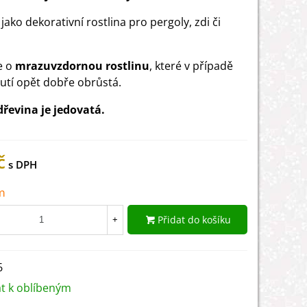
jako dekorativní rostlina pro pergoly, zdi či
e o
mrazuvzdornou rostlinu
, které v případě
tí opět dobře obrůstá.
dřevina je jedovatá.
č
m
Přidat do košíku
+
6
at k oblíbeným