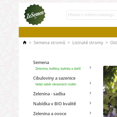
>
Semena stromů
>
Listnaté stromy
>
Ost
Semena
Zelenina, květiny, bylinky a další
Cibuloviny a sazenice
Velký výběr okrasných rostlin
Zelenina - sadba
Nabídka v BIO kvalitě
Zelenina a ovoce