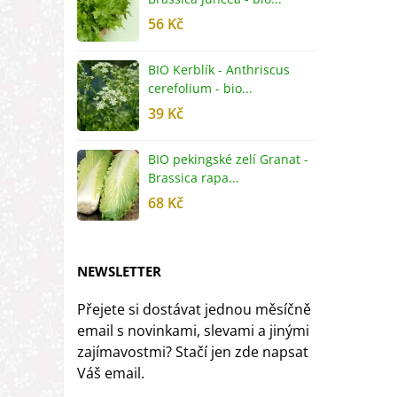
56 Kč
5
BIO Kerblík - Anthriscus
B
cerefolium - bio...
O
39 Kč
5
BIO pekingské zelí Granat -
B
Brassica rapa...
r
68 Kč
8
NEWSLETTER
Přejete si dostávat jednou měsíčně
email s novinkami, slevami a jinými
zajímavostmi? Stačí jen zde napsat
Váš email.