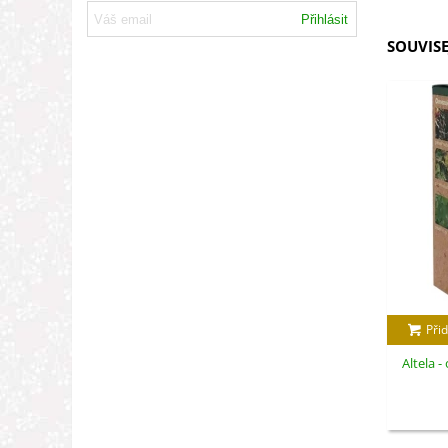
Přihlásit
SOUVISE
Přid
Altela -