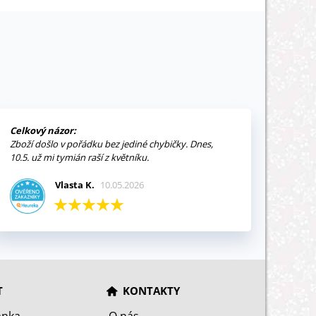
Celkový názor:
Zboží došlo v pořádku bez jediné chybičky. Dnes,
10.5. už mi tymián raší z květníku.
Vlasta K.
10.05.2026
T
KONTAKTY