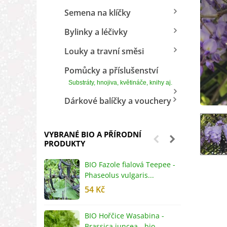
Semena na klíčky
Bylinky a léčivky
Louky a travní směsi
Pomůcky a příslušenství
Substráty, hnojiva, květináče, knihy aj.
Dárkové balíčky a vouchery
VYBRANÉ BIO A PŘÍRODNÍ
PRODUKTY
BIO Fazole fialová Teepee -
B
Phaseolus vulgaris...
R
54 Kč
5
BIO Hořčice Wasabina -
B
Brassica juncea - bio...
v