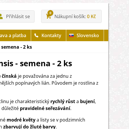
0
Přihlásit se
Nákupní košík
0 Kč
ava a platba
Kontakty
Slovensko
- semena - 2 ks
nsis - semena - 2 ks
e čínská
je považována za jednu z
nějších popínavých lián. Původem je rostlina z
linu je charakteristický
rychlý růst
a
bujení
,
 důležité
pravidelné seřezávání
.
sné
modré květy
a listy se v podzimních
ch
zbarvují do žluté barvy
.