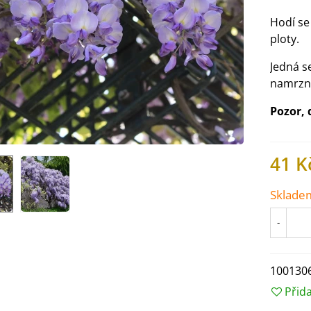
Hodí se 
ploty.
Jedná s
namrznu
Pozor, 
41 K
Sklade
-
IO Ředkev bílá Laurin -
aphanus sativus - bio...
4 Kč
100130
Přid
IO Mangold duhový - Beta
ulgaris - bio semena...