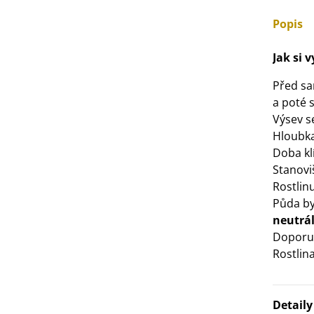
3 Kč
Popis
IO Bazalka pravá červená -
Jak si 
cimum basilicum -...
Před s
6 Kč
a poté 
Výsev 
IO Stévie sladká - Stevia
Hloubka
ebaudiana - bio...
Doba kl
4 Kč
Stanovi
Rostlin
Půda by
neutrál
Doporu
Rostlin
Detail