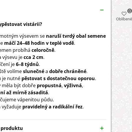
0
Oblíbené
vypěstovat vistárii?
amotným výsevem se
naruší tvrdý obal semene
se
máčí 24–48 hodin v teplé vodě
.
semen probíhá
celoročně
.
 výsevu je
cca 2 cm
.
íčení je
6–8 týdnů
.
ště volíme
slunečné
a
dobře chráněné
.
u je nutné
pěstovat s dostatečnou oporou
.
 měla být dobře
propustná
,
výživná
,
ní až mírně zásaditá
.
čujeme vápenitou půdu.
a vyžaduje
pravidelný a radikální řez
.
y produktu