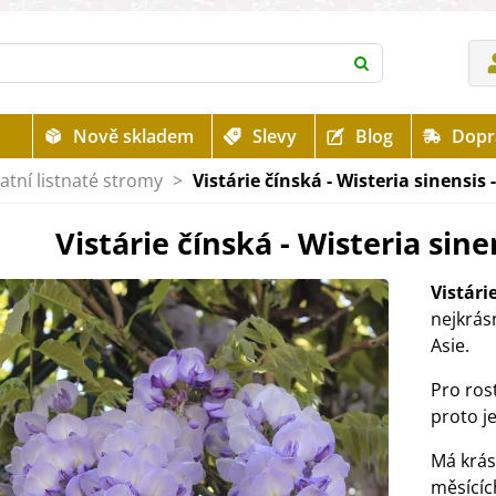
Nově skladem
Slevy
Blog
Dopr
atní listnaté stromy
>
Vistárie čínská - Wisteria sinensis 
Vistárie čínská - Wisteria sine
Vistári
nejkrás
Asie.
Pro rost
proto je
Má krá
měsící