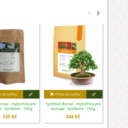
t do košíku
Přidat do košíku
Přidat
onsai - mykorhiza pro
Symbivit Bonsai - mykorhiza pro
Symbivit U
e - Symbiom - 100 g
bonsaje - Symbiom - 150 g
pro rostli
235 Kč
244 Kč