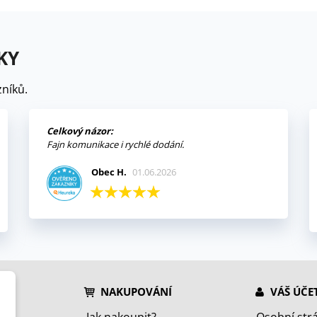
KY
níků.
Celkový názor:
Fajn komunikace i rychlé dodání.
Obec H.
01.06.2026
NAKUPOVÁNÍ
VÁŠ ÚČE