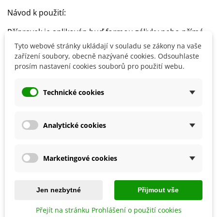
Návod k použití:
Přípravek je aplikován buď formou zálivky nebo přímé
aplikace na list
Tyto webové stránky ukládají v souladu se zákony na vaše
Přesný způsob použití a dávkování naleznete na obalu
zařízení soubory, obecně nazývané cookies. Odsouhlaste
prosím nastavení cookies souborů pro použití webu.
výrobku
Technické cookies
Detaily produktu
Analytické cookies
SOUVISEJÍCÍ PRODUKTY
Marketingové cookies
Jen nezbytné
Přijmout vše
Přejít na stránku Prohlášení o použití cookies