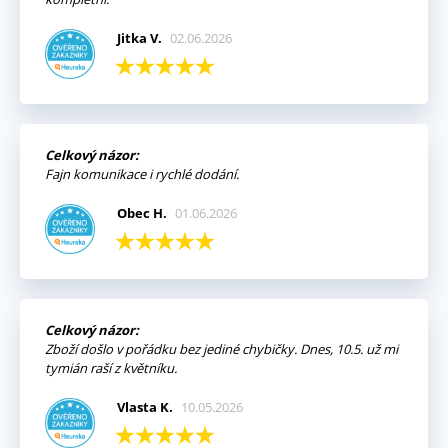
Jitka V.
02.06.2026
Celkový názor:
Fajn komunikace i rychlé dodání.
Obec H.
01.06.2026
Celkový názor:
Zboží došlo v pořádku bez jediné chybičky. Dnes, 10.5. už mi
tymián raší z květníku.
Vlasta K.
10.05.2026