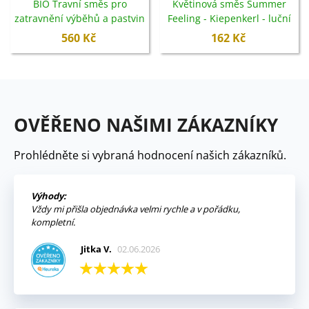
BIO Travní směs pro
Květinová směs Summer
zatravnění výběhů a pastvin
Feeling - Kiepenkerl - luční
- směs trav - semena -
směs - 100 g
560 Kč
162 Kč
Sativa - 500 g
OVĚŘENO NAŠIMI ZÁKAZNÍKY
Prohlédněte si vybraná hodnocení našich zákazníků.
Výhody:
Vždy mi přišla objednávka velmi rychle a v pořádku,
kompletní.
Jitka V.
02.06.2026