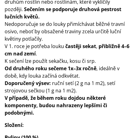
druhům rostlin nebo rostlinám, které vyklíčily
později.
Sečením se podporuje druhová pestrost
lučních květů.
Nedoporučuje se do louky přimíchávat běžné travní
osivo, neboť by obsažené traviny zcela určitě luční
květiny potlačily.
V 1. roce je potřeba louku
častěji sekat
,
přibližně 4–6
cm nad zemí
.
K sečení lze použít sekačku, kosu či srp.
Od druhého roku sečeme 1x–3x ročně
, ideálně v
době, kdy louka začíná odkvétat.
Doporučený výsev:
ruční setí (2 g na 1 m2), setí
strojovou sečkou (1 g na 1 m2).
V případě, že během roku dojdou některé
komponenty, budou nahrazeny lepšími či
podobnými.
Složení:
Byliny (100 %)