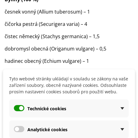
česnek vonný (Allium tuberosum) – 1
čičorka pestrá (Securigera varia) – 4
čistec německý (Stachys germanica) – 1,5
dobromysl obecná (Origanum vulgare) – 0,5
hadinec obecný (Echium vulgare) – 1
hulevník nejtužší (Sisymbrium strictissimum) – 1
Tyto webové stránky ukládají v souladu se zákony na vaše
chrastavec rolní (Knautia arvensis) – 8
zařízení soubory, obecně nazývané cookies. Odsouhlaste
prosím nastavení cookies souborů pro použití webu.
jablečník cizí (Marrubium peregrinum) – 1,5
Technické cookies
jablečník obecný (Marrubium vulgare) – 5
jetel luční (Trifolium pratense) – 5
Analytické cookies
komonice lékařská (Melilotus officinalis) – 2