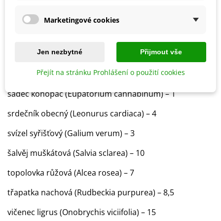
lžičník lékařský (Cochlearia officinalis) – 2
Marketingové cookies
mydlice lékařská (Saponaria officinalis) – 4
Jen nezbytné
Přijmout vše
pilát lékařský (Anchusa officinalis) – 2
Přejít na stránku Prohlášení o použití cookies
prvosenka jarní (Primula veris) – 2
sadec konopáč (Eupatorium cannabinum) – 1
srdečník obecný (Leonurus cardiaca) – 4
svízel syřišťový (Galium verum) – 3
šalvěj muškátová (Salvia sclarea) – 10
topolovka růžová (Alcea rosea) – 7
třapatka nachová (Rudbeckia purpurea) – 8,5
vičenec ligrus (Onobrychis viciifolia) – 15