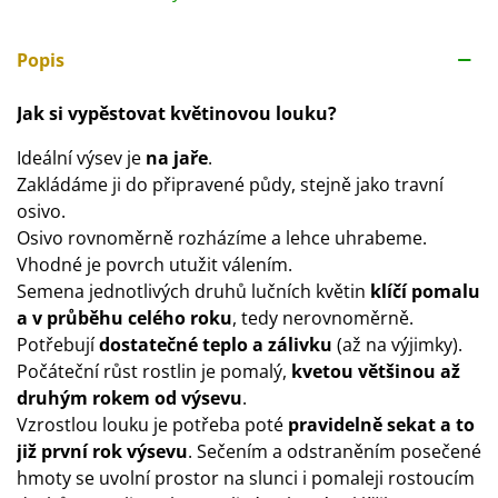
Popis
Jak si vypěstovat květinovou louku?
Ideální výsev je
na jaře
.
Zakládáme ji do připravené půdy, stejně jako travní
osivo.
Osivo rovnoměrně rozházíme a lehce uhrabeme.
Vhodné je povrch utužit válením.
Semena jednotlivých druhů lučních květin
klíčí pomalu
a v průběhu celého roku
, tedy nerovnoměrně.
Potřebují
dostatečné teplo a zálivku
(až na výjimky).
Počáteční růst rostlin je pomalý,
kvetou většinou až
druhým rokem od výsevu
.
Vzrostlou louku je potřeba poté
pravidelně sekat a to
již první rok výsevu
. Sečením a odstraněním posečené
hmoty se uvolní prostor na slunci i pomaleji rostoucím