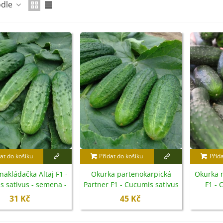
odle
at do košíku
Přidat do košíku
Přid
IO Ředkev bílá Laurin -
aphanus sativus - bio...
nakládačka Altaj F1 -
Okurka partenokarpická
Okurka 
 sativus - semena -
Partner F1 - Cucumis sativus
F1 - 
4 Kč
15 ks
- semena - 50 ks
s
31 Kč
45 Kč
IO Mangold duhový - Beta
ulgaris - bio semena...