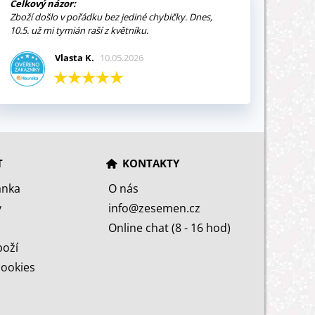
Celkový názor:
Zboží došlo v pořádku bez jediné chybičky. Dnes,
10.5. už mi tymián raší z květníku.
Vlasta K.
10.05.2026
T
KONTAKTY
ánka
O nás
y
info@zesemen.cz
Online chat (8 - 16 hod)
boží
cookies