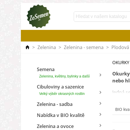
>
Zelenina
>
Zelenina - semena
>
Plodová 
OKURKY
Semena
Okurky
Zelenina, květiny, bylinky a další
nebo hl
Cibuloviny a sazenice
Jedná s
Velký výběr okrasných rostlin
odrůdy, 
Zelenina - sadba
BIO kva
Nabídka v BIO kvalitě
Zelenina a ovoce