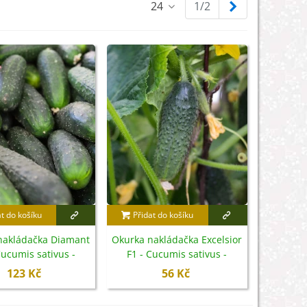
Další
24
1/2
at do košíku
Přidat do košíku
nakládačka Diamant
Okurka nakládačka Excelsior
Cucumis sativus -
F1 - Cucumis sativus -
emena - 8 ks
semena - 7 ks
123 Kč
56 Kč