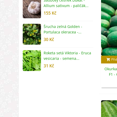
Sadbový česnek Dukát -
F
Allium sativum - paličák...
c
155 Kč
4
Šrucha zelná Golden -
G
Portulaca oleracea -...
S
30 Kč
5
Roketa setá Viktoria - Eruca
P
vesicaria - semena...
M
Přid
31 Kč
2
Okurka
F1 -
s