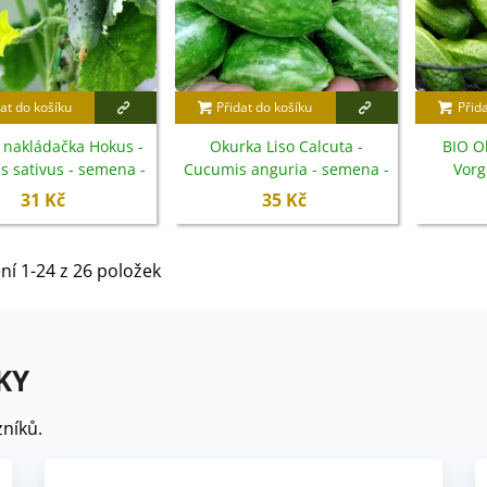
at do košíku
Přidat do košíku
Přid
 nakládačka Hokus -
Okurka Liso Calcuta -
BIO O
 sativus - semena -
Cucumis anguria - semena -
Vorg
15 ks
12 ks
Cucum
31 Kč
35 Kč
s
ní 1-24 z 26 položek
KY
níků.