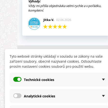
Výhody:
Vždy mi přišla objednávka velmi rychle a v pořádku,
kompletní.
Jitka V.
02.06.2026
INFORMACE
HLEDÁTE
Tyto webové stránky ukládají v souladu se zákony na vaše
zařízení soubory, obecně nazývané cookies. Odsouhlaste
Obchodní podmínky
Slevy
prosím nastavení cookies souborů pro použití webu.
Reklamační řád
Novinky
Ochrana osobních údajů
Nyní doporuču
Technické cookies
Cookies
Mapa stránek
ÚKZÚZ info a odkazy
Analytické cookies