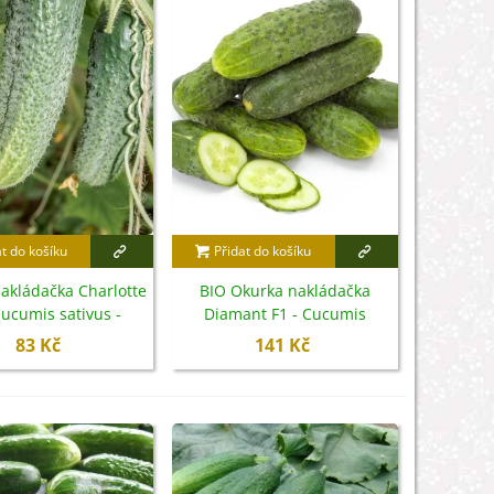
at do košíku
Přidat do košíku
akládačka Charlotte
BIO Okurka nakládačka
Cucumis sativus -
Diamant F1 - Cucumis
emena - 6 ks
sativus - bio semena - 8 ks
83 Kč
141 Kč