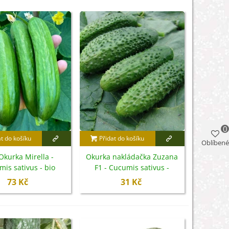
0
at do košíku
Přidat do košíku
Oblíbené
Okurka Mirella -
Okurka nakládačka Zuzana
is sativus - bio
F1 - Cucumis sativus -
emena - 10 ks
semena - 30 ks
73 Kč
31 Kč