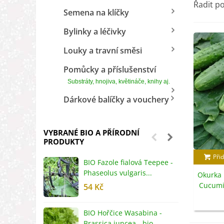
Řadit p
Semena na klíčky
Bylinky a léčivky
Louky a travní směsi
Pomůcky a příslušenství
Substráty, hnojiva, květináče, knihy aj.
Dárkové balíčky a vouchery
VYBRANÉ BIO A PŘÍRODNÍ
PRODUKTY
Přid
BIO Fazole fialová Teepee -
B
Phaseolus vulgaris...
R
Okurka 
Cucumis
54 Kč
5
BIO Hořčice Wasabina -
B
Brassica juncea - bio...
v