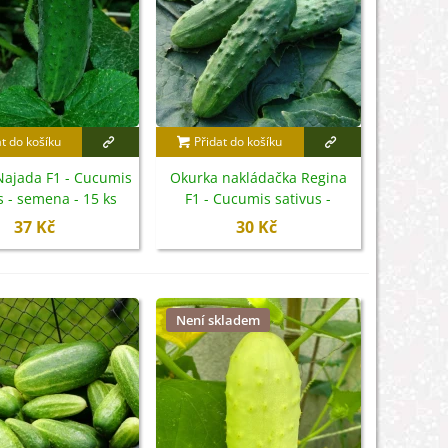
at do košíku
Přidat do košíku
Najada F1 - Cucumis
Okurka nakládačka Regina
s - semena - 15 ks
F1 - Cucumis sativus -
semena - 20 ks
37 Kč
30 Kč
Není skladem