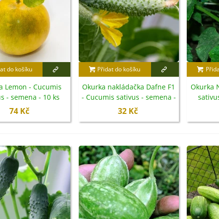
at do košíku
Přidat do košíku
Přid
a Lemon - Cucumis
Okurka nakládačka Dafne F1
Okurka 
us - semena - 10 ks
- Cucumis sativus - semena -
sativu
20 ks
74 Kč
32 Kč