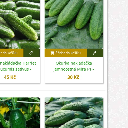
at do košíku
Přidat do košíku
nakládačka Harriet
Okurka nakládačka
Cucumis sativus -
jemnoostná Mira F1 -
emena - 20 ks
Cucumis sativus - semena -
45 Kč
30 Kč
35 ks