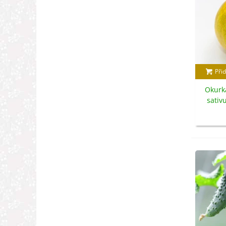
Přid
Okurk
sativ