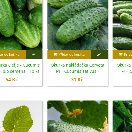
at do košíku
Přidat do košíku
Přid
rka Liefje - Cucumis
Okurka nakládačka Corveta
Okurka 
 - bio semena - 10 ks
F1 - Cucumis sativus -
F1 - 
semena - 20 ks
s
54 Kč
31 Kč