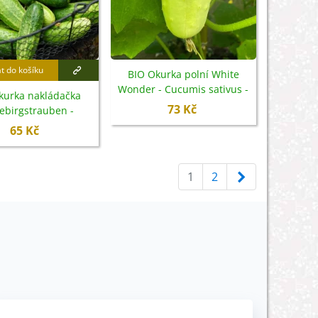
at do košíku
BIO Okurka polní White
Wonder - Cucumis sativus -
kurka nakládačka
bio semena - 10 ks
73 Kč
ebirgstrauben -
is sativus - bio
65 Kč
emena - 10 ks
Další
1
2