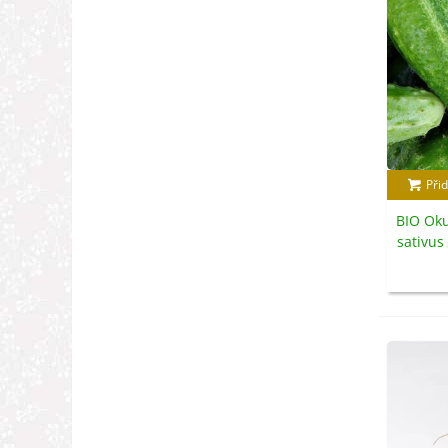
Přid
BIO Oku
sativus