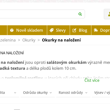
Nově skladem
Slevy
Blog
Dopr
zelenina
>
Okurky
>
Okurky na naložení
 NA NALOŽENÍ
 na naložení
jsou oproti
salátovým okurkám
výrazně menš
adká textura
a délka plodů kolem 10 cm.
e o
teplomilné rostliny
, u kterých při chladu nebo jiném st
Číst více
které jsou rezistentní
proti hořknutí a plísňovým choro
lita
Odrůda okurky
Ranost odrůdy
Výsev / v