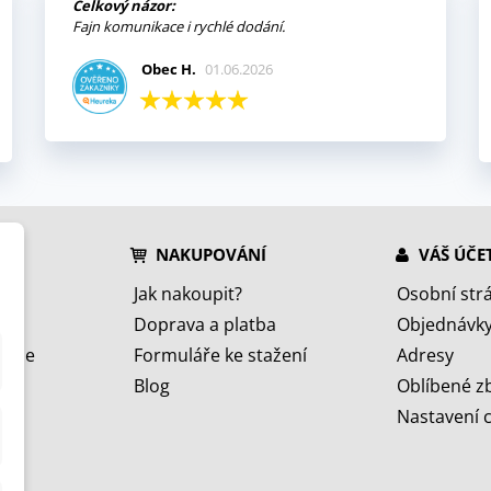
Celkový názor:
Fajn komunikace i rychlé dodání.
Obec H.
01.06.2026
NAKUPOVÁNÍ
VÁŠ ÚČE
Jak nakoupit?
Osobní str
Doprava a platba
Objednávk
jeme
Formuláře ke stažení
Adresy
Blog
Oblíbené z
Nastavení 