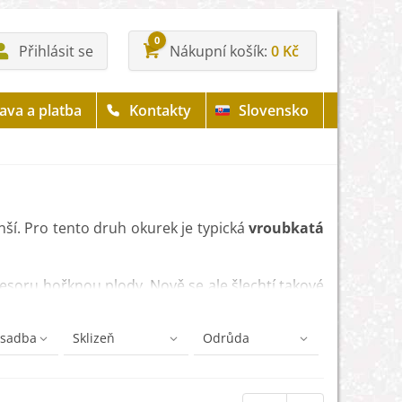
0
Přihlásit se
Nákupní košík
0 Kč
ava a platba
Kontakty
Slovensko
í. Pro tento druh okurek je typická
vroubkatá
resoru hořknou plody. Nově se ale šlechtí takové
bám
.
ýsadba
Sklizeň
Odrůda