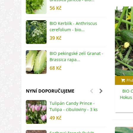
56 Kč
5
BIO Kerblík - Anthriscus
B
cerefolium - bio...
O
39 Kč
5
BIO pekingské zelí Granat -
B
Brassica rapa...
r
68 Kč
8
Přid
NYNÍ DOPORUČUJEME
BIO 
Hokus 
Tulipán Candy Prince -
J
bi
Tulipa - cibuloviny - 3 ks
r
49 Kč
2