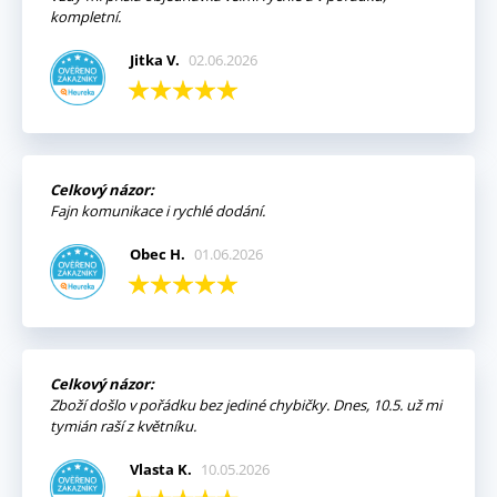
kompletní.
Jitka V.
02.06.2026
Celkový názor:
Fajn komunikace i rychlé dodání.
Obec H.
01.06.2026
Celkový názor:
Zboží došlo v pořádku bez jediné chybičky. Dnes, 10.5. už mi
tymián raší z květníku.
Vlasta K.
10.05.2026