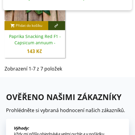
Přidat do košíku
Paprika Snacking Red F1 -
Capsicum annuum -
semena - 5 ks
143 Kč
Zobrazení 1-7 z 7 položek
OVĚŘENO NAŠIMI ZÁKAZNÍKY
Prohlédněte si vybraná hodnocení našich zákazníků.
Výhody:
Vždy mi přišla objednávka velmi rychle a v pořádku,