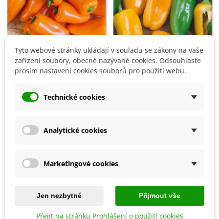
Tyto webové stránky ukládají v souladu se zákony na vaše
zařízení soubory, obecně nazývané cookies. Odsouhlaste
Přidat do košíku
Přidat do košíku
prosím nastavení cookies souborů pro použití webu.
Paprika Snacking Orange -
Paprika roční Hamík -
Capsicum annuum -
Capsicum annuum -
Technické cookies
semena - 5 ks
semena - 20 ks
143 Kč
43 Kč
Analytické cookies
Marketingové cookies
Jen nezbytné
Přijmout vše
Přejít na stránku Prohlášení o použití cookies