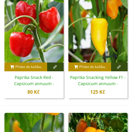
také v květináčích na balkoně či terase. Nabídka
zahrnuje různé barvy i tvary plodů – od drobných
kulatých papriček až po protáhlé snackové typy.
Svačinové papriky potěší každého, kdo chce pěstovat
chutnou a praktickou zeleninu ze semen
, která se
uplatní v každodenní kuchyni.
Přidat do košíku
Přidat do košíku
Paprika Snack Red -
Paprika Snacking Yellow F1 -
Capsicum annuum -
Capsicum annuum -
semena - 6 ks
semena - 5 ks
80 Kč
125 Kč