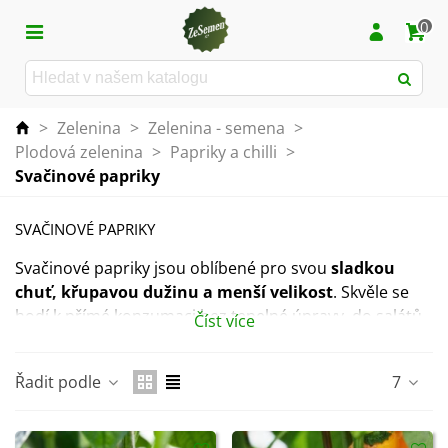
0
>
Zelenina
>
Zelenina - semena
>
Plodová zelenina
>
Papriky a chilli
>
Svačinové papriky
SVAČINOVÉ PAPRIKY
Svačinové papriky jsou oblíbené pro svou
sladkou
chuť, křupavou dužinu a menší velikost
. Skvěle se
hodí k přímé konzumaci bez tepelné úpravy, do salátů,
Číst více
studené kuchyně nebo jako rychlá a zdravá svačina pro
malé i velké.
Řadit podle
7
Díky
kompaktnímu vzrůstu a bohatému nasazení
plodů
jsou vhodné nejen pro pěstování na zahradě, ale