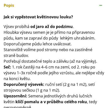
Popis
Jak si vypěstovat květinovou louku?
Výsev probíhá
od jaro až do podzimu
.
Hloubka výsevu semen je je přímo na připravenou
půdu, kam se zapraví do půdy lehkým uhrabáním.
Doporučujeme půdu lehce uválcovat.
Stanoviště volíme pod stromy nebo na zastíněné
straně budov.
Potřebují dostatečné teplo a zálivku (až na výjimky).
Seč:
1. rok častěji na 4–6 cm na zemí, od 2. roku po
výsevu 1–3x ročně podle jejího vzrůstu, ale nejlépe vždy
na konci květu.
Doporučený výsevek:
ruční setí (2 g na 1 m2), setí
strojovou sečkou (1 g na 1 m2).
Upozornění:
Semena jednotlivých druhů lučních
květin
klíčí pomalu a v průběhu celého roku
, tedy
nerovnoměrně.