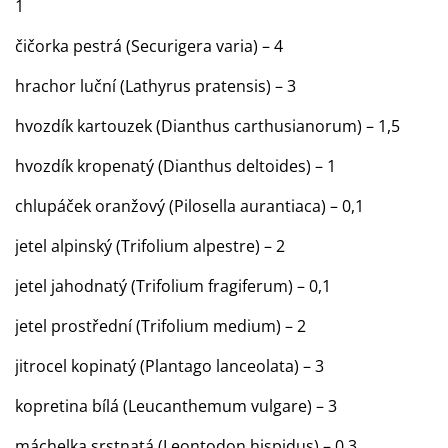
1
čičorka pestrá (Securigera varia) – 4
hrachor luční (Lathyrus pratensis) – 3
hvozdík kartouzek (Dianthus carthusianorum) – 1,5
hvozdík kropenatý (Dianthus deltoides) – 1
chlupáček oranžový (Pilosella aurantiaca) – 0,1
jetel alpinský (Trifolium alpestre) – 2
jetel jahodnatý (Trifolium fragiferum) – 0,1
jetel prostřední (Trifolium medium) – 2
jitrocel kopinatý (Plantago lanceolata) – 3
kopretina bílá (Leucanthemum vulgare) – 3
máchelka srstnatá (Leontodon hispidus) – 0,3