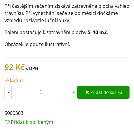
Při častějším sečením získává zatravněná plocha vzhled
trávníku. Při vynechání seče se po měsíci dočkáme
vzhledu rozkvetlé luční louky.
Balení postačuje k zatravnění plochy
5–10 m2
.
Obrázek je pouze ilustrativní.
92 Kč
Skladem
Přidat do košíku
-
+
5000303
Přidat k oblíbeným