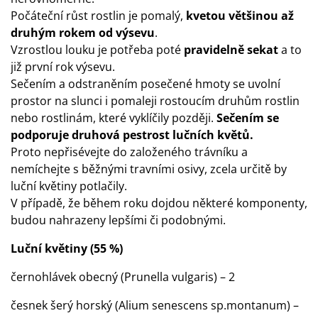
Počáteční růst rostlin je pomalý,
kvetou většinou až
druhým rokem od výsevu
.
Vzrostlou louku je potřeba poté
pravidelně sekat
a to
již první rok výsevu.
Sečením a odstraněním posečené hmoty se uvolní
prostor na slunci i pomaleji rostoucím druhům rostlin
nebo rostlinám, které vyklíčily později.
Sečením se
podporuje druhová pestrost lučních květů.
Proto nepřisévejte do založeného trávníku a
nemíchejte s běžnými travními osivy, zcela určitě by
luční květiny potlačily.
V případě, že během roku dojdou některé komponenty,
budou nahrazeny lepšími či podobnými.
Luční květiny (55 %)
černohlávek obecný (Prunella vulgaris) – 2
česnek šerý horský (Alium senescens sp.montanum) –