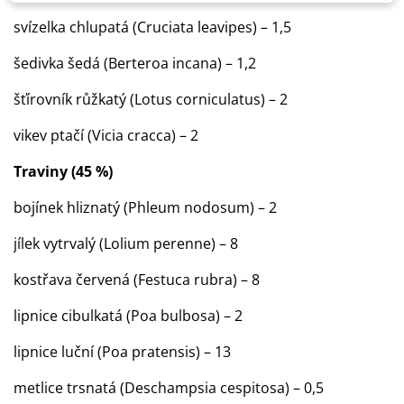
svízelka chlupatá (Cruciata leavipes) – 1,5
šedivka šedá (Berteroa incana) – 1,2
šťírovník růžkatý (Lotus corniculatus) – 2
vikev ptačí (Vicia cracca) – 2
Traviny (45 %)
bojínek hliznatý (Phleum nodosum) – 2
jílek vytrvalý (Lolium perenne) – 8
kostřava červená (Festuca rubra) – 8
lipnice cibulkatá (Poa bulbosa) – 2
lipnice luční (Poa pratensis) – 13
metlice trsnatá (Deschampsia cespitosa) – 0,5