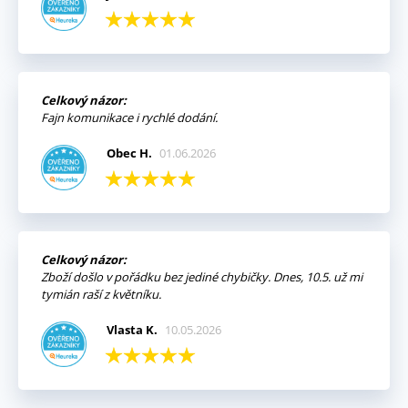
Celkový názor:
Fajn komunikace i rychlé dodání.
Obec H.
01.06.2026
Celkový názor:
Zboží došlo v pořádku bez jediné chybičky. Dnes, 10.5. už mi
tymián raší z květníku.
Vlasta K.
10.05.2026