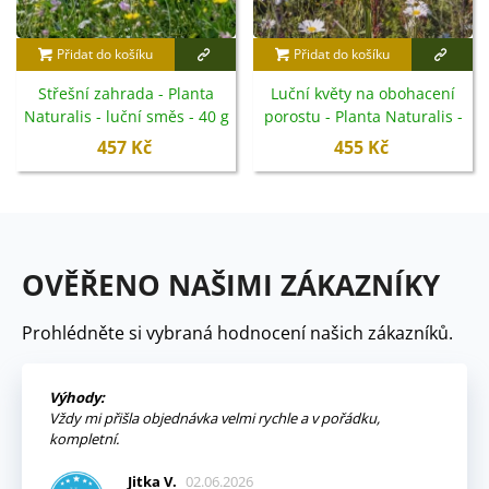
Přidat do košíku
Přidat do košíku
Střešní zahrada - Planta
Luční květy na obohacení
Naturalis - luční směs - 40 g
porostu - Planta Naturalis -
luční směs - 40 g
457 Kč
455 Kč
OVĚŘENO NAŠIMI ZÁKAZNÍKY
Prohlédněte si vybraná hodnocení našich zákazníků.
Výhody:
Vždy mi přišla objednávka velmi rychle a v pořádku,
kompletní.
Jitka V.
02.06.2026