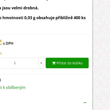
 jsou velmi drobná.
o hmotnosti 0,03 g obsahuje přibližně 400 ks
č
m
Přidat do košíku
+
8
at k oblíbeným