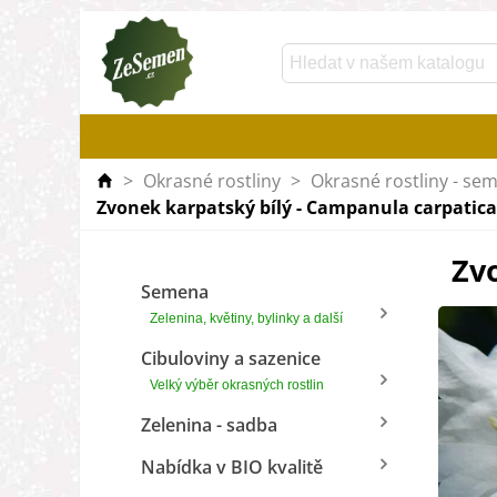
>
Okrasné rostliny
>
Okrasné rostliny - se
Zvonek karpatský bílý - Campanula carpatica 
Zvo
Semena
Zelenina, květiny, bylinky a další
Cibuloviny a sazenice
Velký výběr okrasných rostlin
Zelenina - sadba
Nabídka v BIO kvalitě