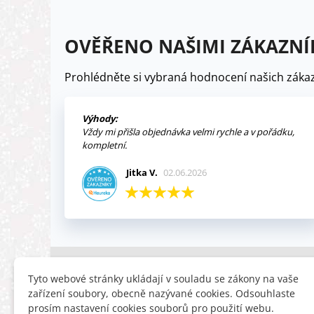
OVĚŘENO NAŠIMI ZÁKAZNÍ
Prohlédněte si vybraná hodnocení našich zákaz
Výhody:
Vždy mi přišla objednávka velmi rychle a v pořádku,
kompletní.
Jitka V.
02.06.2026
INFORMACE
HLEDÁTE
Tyto webové stránky ukládají v souladu se zákony na vaše
zařízení soubory, obecně nazývané cookies. Odsouhlaste
Obchodní podmínky
Slevy
prosím nastavení cookies souborů pro použití webu.