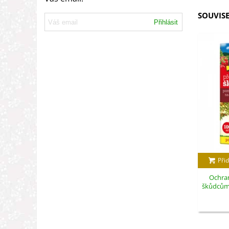
SOUVISE
Přihlásit
Přid
Ochran
škůdcům -