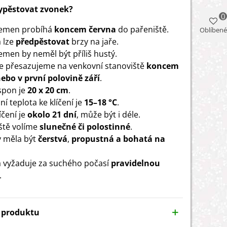
vypěstovat zvonek?
0
semen probíhá
koncem června
do pařeniště.
Oblíbené
 lze
předpěstovat
brzy na jaře.
emen by neměl být příliš hustý.
e přesazujeme na venkovní stanoviště
koncem
ebo v první polovině září
.
 spon je
20 x 20 cm
.
í teplota ke klíčení je
15–18 °C
.
íčení je
okolo 21 dní
, může být i déle.
ště volíme
slunečné či polostinné
.
 měla být
čerstvá
,
propustná a bohatá na
a vyžaduje za suchého počasí
pravidelnou
.
y produktu