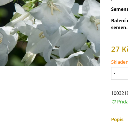
Semena
Balení 
semen.
27 K
Sklade
-
100321
IO Ředkev bílá Laurin -
Přid
aphanus sativus - bio...
4 Kč
Popis