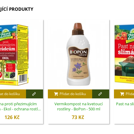
JÍCÍ PRODUKTY
at do košíku
Přidat do košíku
Přida
a proti přezimujícím
Vermikompost na kvetoucí
Past na sl
 Ekol - ochrana rostlin
rostliny - BoPon - 500 ml
- 100 ml
126 Kč
73 Kč