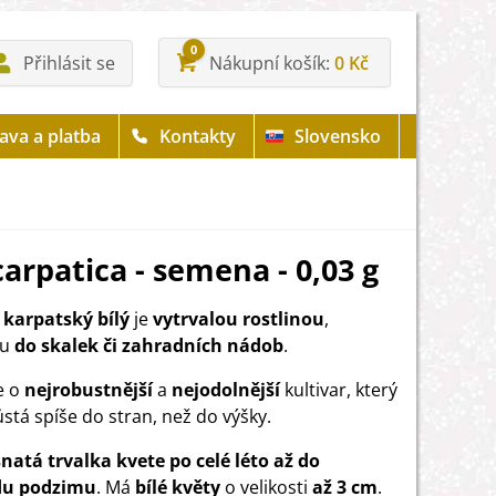
0
Přihlásit se
Nákupní košík
0 Kč
ava a platba
Kontakty
Slovensko
arpatica - semena - 0,03 g
karpatský bílý
je
vytrvalou rostlinou
,
ou
do skalek či zahradních nádob
.
e o
nejrobustnější
a
nejodolnější
kultivar, který
ůstá spíše do stran, než do výšky.
snatá trvalka kvete po celé léto až do
du podzimu
. Má
bílé květy
o velikosti
až 3 cm
.