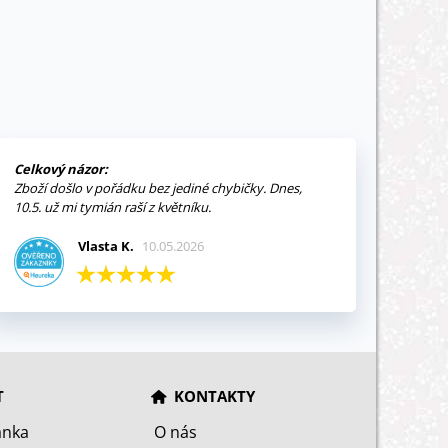
Celkový názor:
Zboží došlo v pořádku bez jediné chybičky. Dnes,
10.5. už mi tymián raší z květníku.
Vlasta K.
10.05.2026
T
KONTAKTY
ánka
O nás