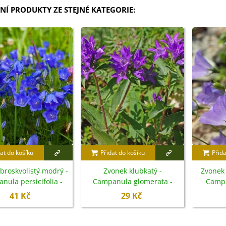
NÍ PRODUKTY ZE STEJNÉ KATEGORIE:
at do košíku
Přidat do košíku
Přida
broskvolistý modrý -
Zvonek klubkatý -
Zvonek 
nula persicifolia -
Campanula glomerata -
Campa
emena - 300 ks
semena - 600 ks
se
41 Kč
29 Kč