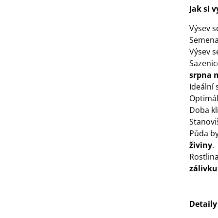
IO Mangold duhový - Beta
Jak si 
ulgaris - bio semena...
3 Kč
Výsev 
Semena
IO Bazalka pravá červená -
Výsev s
cimum basilicum -...
Sazenic
6 Kč
srpna n
Ideální
Optimáln
IO Stévie sladká - Stevia
Doba kl
ebaudiana - bio...
Stanovi
4 Kč
Půda by
živiny
.
Rostlin
zálivku
Detail