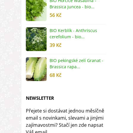
BIO Hořčice Wasabina -
B
Brassica juncea - bio...
v
56 Kč
5
BIO Kerblík - Anthriscus
B
cerefolium - bio...
O
39 Kč
5
BIO pekingské zelí Granat -
B
Brassica rapa...
r
68 Kč
8
NEWSLETTER
Přejete si dostávat jednou měsíčně
email s novinkami, slevami a jinými
zajímavostmi? Stačí jen zde napsat
Váš email.