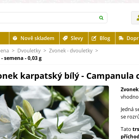
Nově skladem
Slevy
Blog
Dopr
mena
>
Dvouletky
>
Zvonek - dvouletky
>
- semena - 0,03 g
nek karpatský bílý - Campanula c
Zvonek 
vhodn
Jedná s
se rozr
Tato
tr
přícho