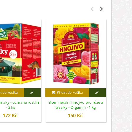
t do košíku
Přidat do košíku
Přidat
imáky - ochrana rostlin
Biominerální hnojivo pro růže a
Nůžky na 
- 2 ks
trvalky - Orgamin - 1 kg
S
172 Kč
150 Kč