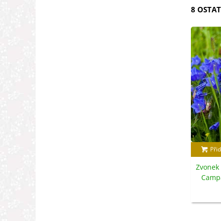
8 OSTAT
Přid
Zvonek 
Campa
s