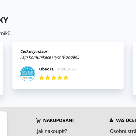
KY
níků.
Celkový názor:
Fajn komunikace i rychlé dodání.
Obec H.
01.06.2026
NAKUPOVÁNÍ
VÁŠ ÚČE
Jak nakoupit?
Osobní str