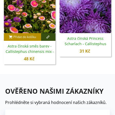
Přidat do košíku
Astra čínská Princess
Scharlach - Callistephus
Astra čínská směs barev -
chinensis - semena - 50 ks
31 Kč
Callistephus chinensis mix -
semena - 80 ks
48 Kč
OVĚŘENO NAŠIMI ZÁKAZNÍKY
Prohlédněte si vybraná hodnocení našich zákazníků.