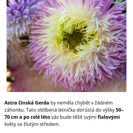
Astra čínská Gerda
by neměla chybět v žádném
záhonku. Tato oblíbená letnička dorůstá do výšky
50–
70 cm a po celé léto
vás bude těšit svými
fialovými
květy se žlutým středem.