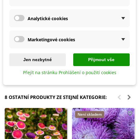
Analytické cookies
Marketingové cookies
Přidat do košíku
Přidat do košíku
Biochar Mini start - aktivní uhlí
Hoštické slepičince -
Jen nezbytné
Přijmout vše
k rostlinám - Devrakon - 300 ml
granulované - 2,5 kg
Přejít na stránku Prohlášení o použití cookies
105 Kč
178 Kč
8 OSTATNÍ PRODUKTY ZE STEJNÉ KATEGORIE:
Není skladem