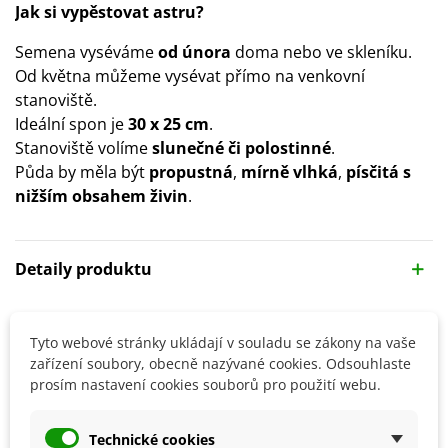
Jak si vypěstovat astru?
Semena vyséváme
od února
doma nebo ve skleníku.
Od května můžeme vysévat přímo na venkovní
stanoviště.
Ideální spon je
30 x 25 cm
.
Stanoviště volíme
slunečné či polostinné
.
Půda by měla být
propustná
,
mírně vlhká
,
písčitá
s
nižším obsahem živin
.
Detaily produktu
SOUVISEJÍCÍ PRODUKTY
Tyto webové stránky ukládají v souladu se zákony na vaše
zařízení soubory, obecně nazývané cookies. Odsouhlaste
prosím nastavení cookies souborů pro použití webu.
Technické cookies