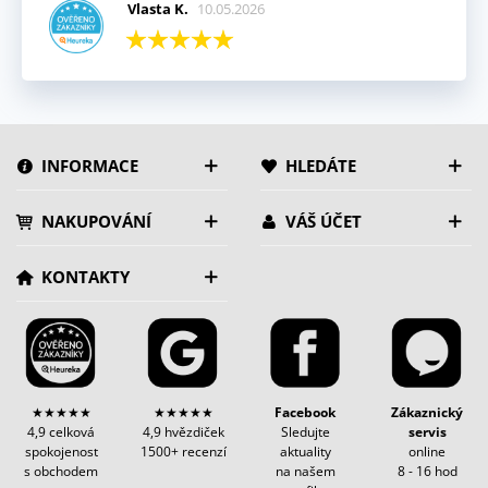
Vlasta K.
10.05.2026
INFORMACE
HLEDÁTE
NAKUPOVÁNÍ
VÁŠ ÚČET
KONTAKTY
★★★★★
★★★★★
Facebook
Zákaznický
4,9 celková
4,9 hvězdiček
Sledujte
servis
spokojenost
1500+ recenzí
aktuality
online
s obchodem
na našem
8 - 16 hod