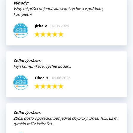
Výhody:
Vždy mi přišla objednávka velmi rychle a v pořádku,
kompletní.
Jitka V.
02.06.2026
Celkový názor:
Fajn komunikace i rychlé dodání.
Obec H.
01.06.2026
Celkový názor:
Zboží došlo v pořádku bez jediné chybičky. Dnes, 10.5. už mi
tymián raší z květníku.