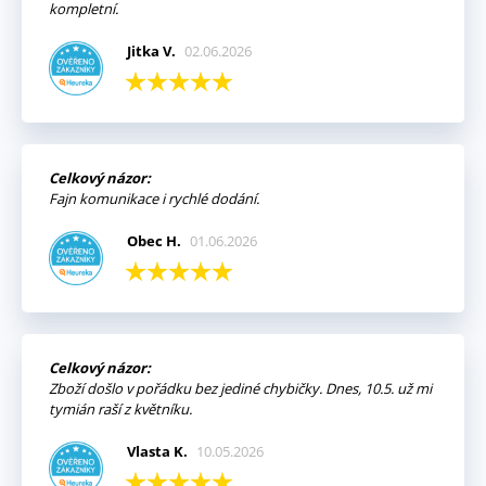
kompletní.
Jitka V.
02.06.2026
Celkový názor:
Fajn komunikace i rychlé dodání.
Obec H.
01.06.2026
Celkový názor:
Zboží došlo v pořádku bez jediné chybičky. Dnes, 10.5. už mi
tymián raší z květníku.
Vlasta K.
10.05.2026