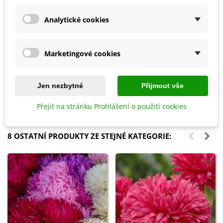
Analytické cookies
Marketingové cookies
Přidat do košíku
Přidat do košíku
Biochar Mini start - aktivní uhlí
Hoštické slepičince -
k rostlinám - Devrakon - 300 ml
granulované - 2,5 kg
Jen nezbytné
Přijmout vše
105 Kč
178 Kč
Přejít na stránku Prohlášení o použití cookies
8 OSTATNÍ PRODUKTY ZE STEJNÉ KATEGORIE: