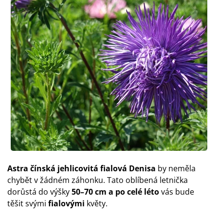
Astra čínská jehlicovitá fialová Denisa
by neměla
chybět v žádném záhonku. Tato oblíbená letnička
dorůstá do výšky
50–70 cm a po celé léto
vás bude
těšit svými
fialovými
květy.