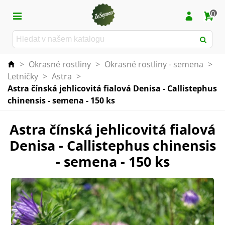
0
>
Okrasné rostliny
>
Okrasné rostliny - semena
>
Letničky
>
Astra
>
Astra čínská jehlicovitá fialová Denisa - Callistephus
chinensis - semena - 150 ks
Astra čínská jehlicovitá fialová
Denisa - Callistephus chinensis
- semena - 150 ks