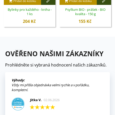
Přidat do košíku
Přidat do košíku
Bylinky pro každého - kniha -
Psyllium BIO - prášek - BIO
1 ks
kvalita - 150 g
204 Kč
155 Kč
OVĚŘENO NAŠIMI ZÁKAZNÍKY
Prohlédněte si vybraná hodnocení našich zákazníků.
Výhody:
Vždy mi přišla objednávka velmi rychle a v pořádku,
kompletní.
Jitka V.
02.06.2026