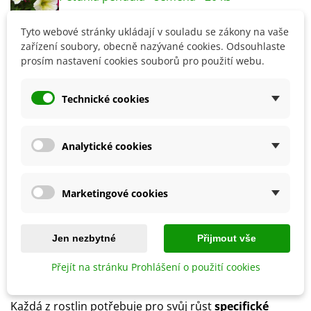
Tyto webové stránky ukládají v souladu se zákony na vaše
Není skladem
zařízení soubory, obecně nazývané cookies. Odsouhlaste
prosím nastavení cookies souborů pro použití webu.
Upozorníme vás, až produkt bude skladem. Vložte váš
email.
Technické cookies
Analytické cookies
8100019Z
Přidat k oblíbeným
Marketingové cookies
Popis
Jen nezbytné
Přijmout vše
V balíčku najdete
semena různých druhů rostlin
,
jejichž výsev vždy podléhá
doporučeným způsobům
Přejít na stránku Prohlášení o použití cookies
pěstování.
Každá z rostlin potřebuje pro svůj růst
specifické