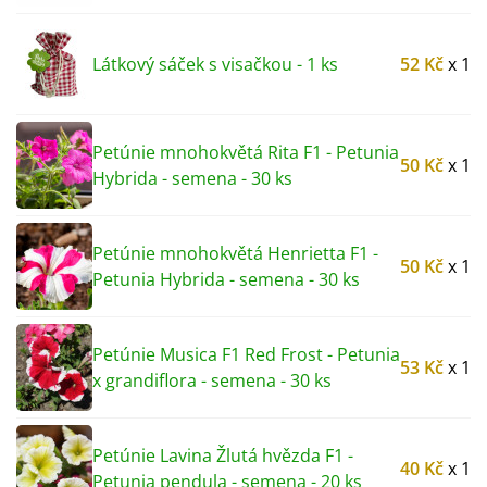
Látkový sáček s visačkou - 1 ks
52 Kč
x 1
Petúnie mnohokvětá Rita F1 - Petunia
50 Kč
x 1
Hybrida - semena - 30 ks
Petúnie mnohokvětá Henrietta F1 -
50 Kč
x 1
Petunia Hybrida - semena - 30 ks
Petúnie Musica F1 Red Frost - Petunia
53 Kč
x 1
x grandiflora - semena - 30 ks
Petúnie Lavina Žlutá hvězda F1 -
40 Kč
x 1
Petunia pendula - semena - 20 ks