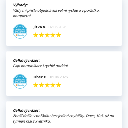
Výhody:
Vždy mi přišla objednávka velmi rychle a v pořádku,
kompletní.
Jitka V.
02.06.2026
Celkový názor:
Fajn komunikace i rychlé dodání.
Obec H.
01.06.2026
Celkový názor:
Zboží došlo v pořádku bez jediné chybičky. Dnes, 10.5. už mi
tymián raší z květníku.