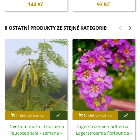
400 g
144 Kč
93 Kč
8 OSTATNÍ PRODUKTY ZE STEJNÉ KATEGORIE:
Přidat do košíku
Přidat do košíku
Divoká mimóza - Leucaena
Lagerstroemie nádherná -
leucocephala - semena -
Lagerstroemia floribunda -
7 ks
semena - 7 ks