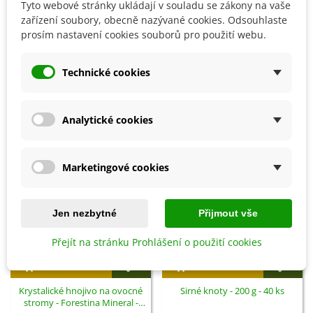
Tyto webové stránky ukládají v souladu se zákony na vaše
zařízení soubory, obecně nazývané cookies. Odsouhlaste
Detaily produktu
prosím nastavení cookies souborů pro použití webu.
SOUVISEJÍCÍ PRODUKTY
Technické cookies
Analytické cookies
Marketingové cookies
Jen nezbytné
Přijmout vše
Přejít na stránku Prohlášení o použití cookies
Přidat do košíku
Přidat do košíku
Krystalické hnojivo na ovocné
Sirné knoty - 200 g - 40 ks
stromy - Forestina Mineral -