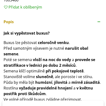
1003460
Přidat k oblíbeným
Popis
Jak si vypěstovat buxus?
Buxus lze pěstovat
celoročně venku
.
Před samotným výsevem je nutné
narušit obal
semene
.
Poté se semena
vloží na noc do vody
a
provede se
stratifikace v lednici po dobu 2 měsíců
.
Semena klíčí optimálně
při pokojové teplotě
.
Stanoviště volíme
slunečně
, ale poroste i ve stínu.
Půda by měla být
humózní
,
jílovitá
a
mírně zásaditá
.
Rostlina
vyžaduje pravidelné hnojení
a
v květnu
postřik proti škůdcům
.
Ve volné přírodě buxus zvládne přezimovat.