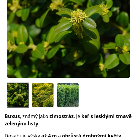
Buxus
, známý jako
zimostráz
, je
keř s lesklými tmavě
zelenými listy
.
Dosahuje výšky
až 4 m
a
obrůstá drobnými květy