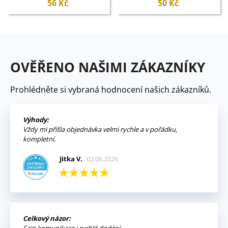
56 Kč
50 Kč
OVĚŘENO NAŠIMI ZÁKAZNÍKY
Prohlédněte si vybraná hodnocení našich zákazníků.
Výhody:
Vždy mi přišla objednávka velmi rychle a v pořádku,
kompletní.
Jitka V.
02.06.2026
Celkový názor:
Fajn komunikace i rychlé dodání.