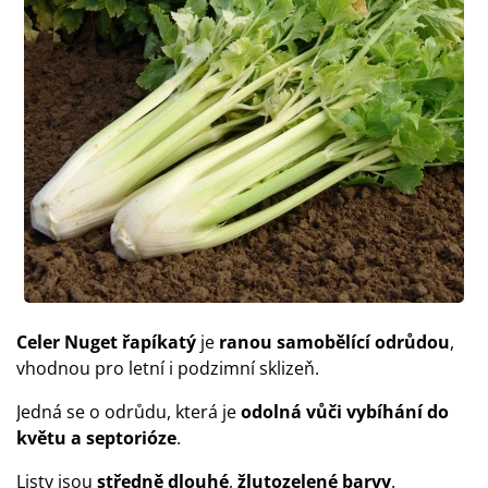
Celer Nuget řapíkatý
je
ranou samobělící odrůdou
,
vhodnou pro letní i podzimní sklizeň.
Jedná se o odrůdu, která je
odolná vůči vybíhání do
květu a septorióze
.
Listy jsou
středně dlouhé
,
žlutozelené barvy
.