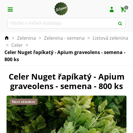
0
>
Zelenina
>
Zelenina - semena
>
Listová zelenina
>
Celer
>
Celer Nuget řapíkatý - Apium graveolens - semena -
800 ks
Celer Nuget řapíkatý - Apium
graveolens - semena - 800 ks
Není skladem