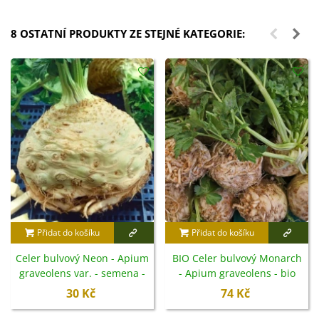
8 OSTATNÍ PRODUKTY ZE STEJNÉ KATEGORIE:
Přidat do košíku
Přidat do košíku
Celer bulvový Neon - Apium
BIO Celer bulvový Monarch
graveolens var. - semena -
- Apium graveolens - bio
300 ks
semena - 20 ks
30 Kč
74 Kč