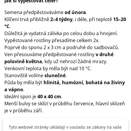
Jak si vypěstovat celer?
Semena předpěstováváme
od února
.
Klíčení trvá přibližně
2–4 týdny
, i déle, při teplotě
15–20
°C
.
Důležitá je vydatná zálivka po celou dobu a hnojení.
Vypěstované rostliny přesadíme celkem 2x.
Poprvé do sponu 2 x 3 cm a podruhé do sadbovačů.
Ven přesouváme předpěstované rostliny
v druhé
polovině května
, kdy už nehrozí žádné mrazy.
Venkovní teplota by měla být nad 10 °C.
Stanoviště volíme
slunečné
.
Půda by měla být
hlinitá, humózní, bohatá na živiny
a vápno
.
Ideální spon je
40 x 40 cm
.
Menší bulvy se sklízí v průběhu července, hlavní sklizeň
je v průběhu září.
Tyto webové stránky ukládají v souladu se zákony na vaše