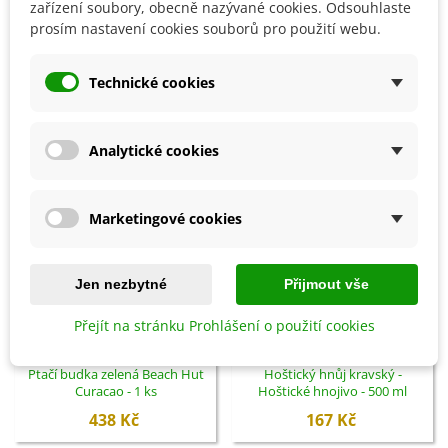
Detaily produktu
zařízení soubory, obecně nazývané cookies. Odsouhlaste
prosím nastavení cookies souborů pro použití webu.
SOUVISEJÍCÍ PRODUKTY
Technické cookies
Analytické cookies
Marketingové cookies
Jen nezbytné
Přijmout vše
Přejít na stránku Prohlášení o použití cookies
Přidat do košíku
Přidat do košíku
Ptačí budka zelená Beach Hut
Hoštický hnůj kravský -
Curacao - 1 ks
Hoštické hnojivo - 500 ml
438 Kč
167 Kč