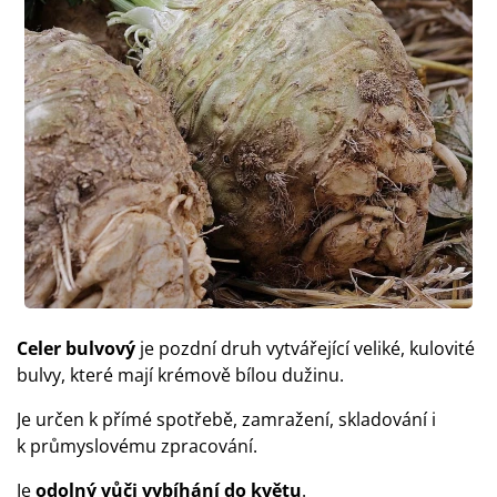
Celer bulvový
je pozdní druh vytvářející veliké, kulovité
bulvy, které mají krémově bílou dužinu.
Je určen k přímé spotřebě, zamražení, skladování i
k průmyslovému zpracování.
Je
odolný vůči vybíhání do květu
.