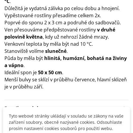
°C
.
Důležitá je vydatná zálivka po celou dobu a hnojení.
Vypěstované rostliny přesadíme celkem 2x.
Poprvé do sponu 2 x 3 cm a podruhé do sadbovačů.
Ven přesouváme předpěstované rostliny
v druhé
polovině května
, kdy už nehrozí žádné mrazy.
Venkovní teplota by měla být nad 10 °C.
Stanoviště volíme
slunečné
.
Půda by měla být
hlinitá, humózní, bohatá na živiny
a vápno
.
Ideální spon je
50 x 50 cm
.
Menší bulvy se sklízí v průběhu července, hlavní sklizeň
je v průběhu září.
Detaily produktu
Tyto webové stránky ukládají v souladu se zákony na vaše
zařízení soubory, obecně nazývané cookies. Odsouhlaste
SOUVISEJÍCÍ PRODUKTY
prosím nastavení cookies souborů pro použití webu.