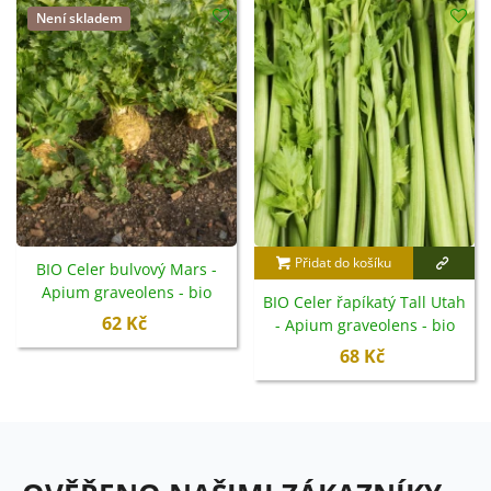
Není skladem
Přidat do košíku
BIO Celer bulvový Mars -
Apium graveolens - bio
BIO Celer řapíkatý Tall Utah
semena - 20 ks
62 Kč
- Apium graveolens - bio
semena - 80 ks
68 Kč