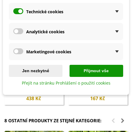
Technické cookies
Analytické cookies
Marketingové cookies
Jen nezbytné
Přijmout vše
Přidat do košíku
Přidat do košíku
Přejít na stránku Prohlášení o použití cookies
Ptačí budka zelená Beach Hut
Hoštický hnůj kravský -
Curacao - 1 ks
Hoštické hnojivo - 500 ml
438 Kč
167 Kč
8 OSTATNÍ PRODUKTY ZE STEJNÉ KATEGORIE: