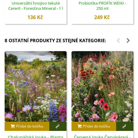
Univerzální hnojivo tekuté
Probiotika PROFÍK WEIKI -
Cererit - Forestina Mineral - 1 l
250 ml
136 Kč
249 Kč
8 OSTATNÍ PRODUKTY ZE STEJNÉ KATEGORIE:
Přidat do košíku
Přidat do košíku
Chalupářská louka - Planta
Červená louka Červánková -