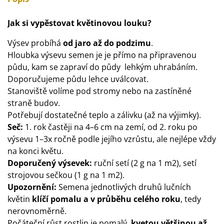
Jak si vypěstovat květinovou louku?
Výsev probíhá
od jaro až do podzimu
.
Hloubka výsevu semen je je přímo na připravenou
půdu, kam se zapraví do půdy lehkým uhrabáním.
Doporučujeme půdu lehce uválcovat.
Stanoviště volíme pod stromy nebo na zastíněné
straně budov.
Potřebují dostatečné teplo a zálivku (až na výjimky).
Seč:
1. rok častěji na 4–6 cm na zemí, od 2. roku po
výsevu 1–3x ročně podle jejího vzrůstu, ale nejlépe vždy
na konci květu.
Doporučený výsevek:
ruční setí (2 g na 1 m2), setí
strojovou sečkou (1 g na 1 m2).
Upozornění:
Semena jednotlivých druhů lučních
květin
klíčí pomalu a v průběhu celého roku
, tedy
nerovnoměrně.
Počáteční růst rostlin je pomalý,
kvetou většinou až