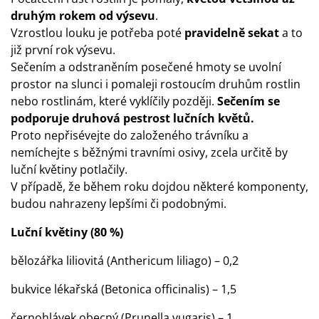
druhým rokem od výsevu
.
Vzrostlou louku je potřeba poté
pravidelně sekat
a to
již první rok výsevu.
Sečením a odstraněním posečené hmoty se uvolní
prostor na slunci i pomaleji rostoucím druhům rostlin
nebo rostlinám, které vyklíčily později.
Sečením se
podporuje druhová pestrost lučních květů.
Proto nepřisévejte do založeného trávníku a
nemíchejte s běžnými travními osivy, zcela určitě by
luční květiny potlačily.
V případě, že během roku dojdou některé komponenty,
budou nahrazeny lepšími či podobnými.
Luční květiny (80 %)
bělozářka liliovitá (Anthericum liliago) – 0,2
bukvice lékařská (Betonica officinalis) – 1,5
černohlávek obecný (Prunella vugaris) – 1