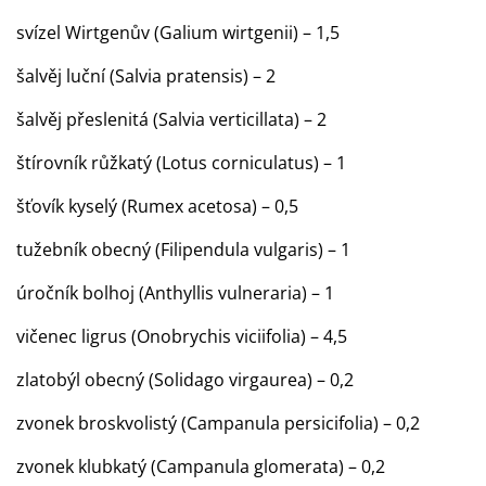
svízel Wirtgenův (Galium wirtgenii) – 1,5
šalvěj luční (Salvia pratensis) – 2
šalvěj přeslenitá (Salvia verticillata) – 2
štírovník růžkatý (Lotus corniculatus) – 1
šťovík kyselý (Rumex acetosa) – 0,5
tužebník obecný (Filipendula vulgaris) – 1
úročník bolhoj (Anthyllis vulneraria) – 1
vičenec ligrus (Onobrychis viciifolia) – 4,5
zlatobýl obecný (Solidago virgaurea) – 0,2
zvonek broskvolistý (Campanula persicifolia) – 0,2
zvonek klubkatý (Campanula glomerata) – 0,2