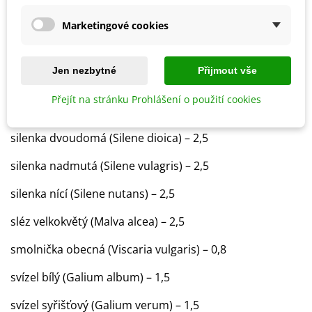
rozrazil ožankový (Veronica teucrium) – 0,1
Marketingové cookies
řebříček bertrám (Achillea ptarmica) – 0,5
Jen nezbytné
Přijmout vše
řebříček obecný (Achillea millefolium) – 1
Přejít na stránku Prohlášení o použití cookies
řepík lékařský (Agrimonia eupatoria) – 4
silenka dvoudomá (Silene dioica) – 2,5
silenka nadmutá (Silene vulagris) – 2,5
silenka nící (Silene nutans) – 2,5
sléz velkokvětý (Malva alcea) – 2,5
smolnička obecná (Viscaria vulgaris) – 0,8
svízel bílý (Galium album) – 1,5
svízel syřišťový (Galium verum) – 1,5