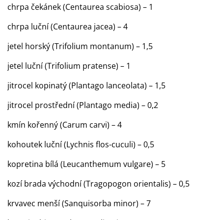
chrpa čekánek (Centaurea scabiosa) – 1
chrpa luční (Centaurea jacea) – 4
jetel horský (Trifolium montanum) – 1,5
jetel luční (Trifolium pratense) – 1
jitrocel kopinatý (Plantago lanceolata) – 1,5
jitrocel prostřední (Plantago media) – 0,2
kmín kořenný (Carum carvi) – 4
kohoutek luční (Lychnis flos-cuculi) – 0,5
kopretina bílá (Leucanthemum vulgare) – 5
kozí brada východní (Tragopogon orientalis) – 0,5
krvavec menší (Sanquisorba minor) – 7