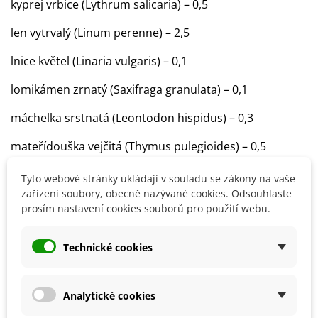
kyprej vrbice (Lythrum salicaria) – 0,5
len vytrvalý (Linum perenne) – 2,5
lnice květel (Linaria vulgaris) – 0,1
lomikámen zrnatý (Saxifraga granulata) – 0,1
máchelka srstnatá (Leontodon hispidus) – 0,3
mateřídouška vejčitá (Thymus pulegioides) – 0,5
mochna stříbrná (Potentilla argentea) – 0,8
Tyto webové stránky ukládají v souladu se zákony na vaše
zařízení soubory, obecně nazývané cookies. Odsouhlaste
mydlice lékařská (Saponaria officinalis) – 1
prosím nastavení cookies souborů pro použití webu.
oman vrbolistý (Inula salicina) – 0,2
Technické cookies
orlíček planý (Aquilegia vulgaris) – 2
pilát lékařský (Anchusa officinalis) – 0,5
Analytické cookies
prvosenka jarní (Primula veris) – 1