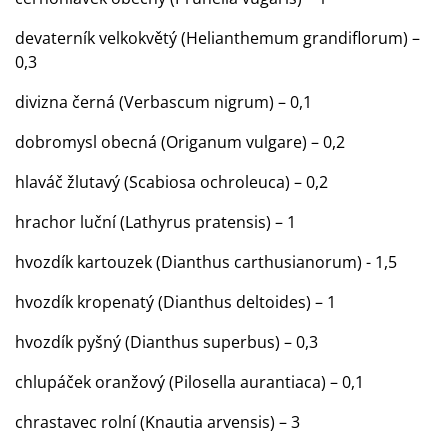
devaterník velkokvětý (Helianthemum grandiflorum) –
0,3
divizna černá (Verbascum nigrum) – 0,1
dobromysl obecná (Origanum vulgare) – 0,2
hlaváč žlutavý (Scabiosa ochroleuca) – 0,2
hrachor luční (Lathyrus pratensis) – 1
hvozdík kartouzek (Dianthus carthusianorum) - 1,5
hvozdík kropenatý (Dianthus deltoides) – 1
hvozdík pyšný (Dianthus superbus) – 0,3
chlupáček oranžový (Pilosella aurantiaca) – 0,1
chrastavec rolní (Knautia arvensis) – 3