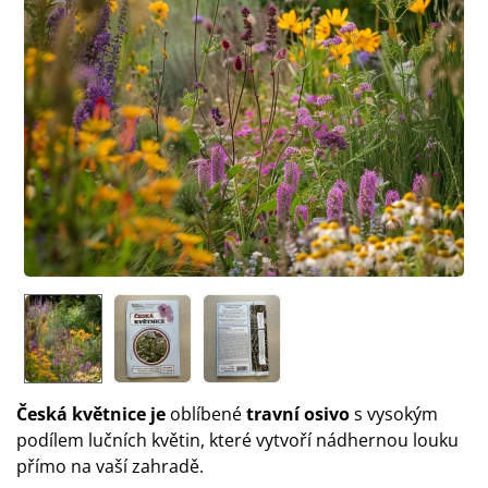
Česká květnice je
oblíbené
travní osivo
s vysokým
podílem lučních květin, které vytvoří nádhernou louku
přímo na vaší zahradě.