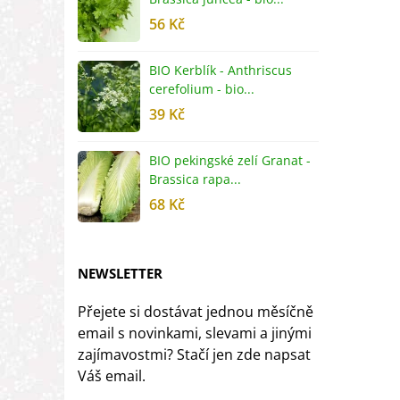
56 Kč
5
BIO Kerblík - Anthriscus
B
cerefolium - bio...
O
39 Kč
5
BIO pekingské zelí Granat -
B
Brassica rapa...
r
68 Kč
8
NEWSLETTER
Přejete si dostávat jednou měsíčně
email s novinkami, slevami a jinými
zajímavostmi? Stačí jen zde napsat
Váš email.