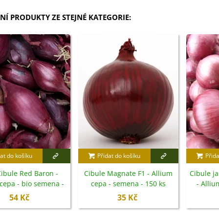
NÍ PRODUKTY ZE STEJNÉ KATEGORIE:
at do košíku
Přidat do košíku
Přida
ibule Red Baron -
Cibule Magnate F1 - Allium
Cibule j
 cepa - bio semena -
cepa - semena - 150 ks
- Alli
100 ks
54 Kč
35 Kč