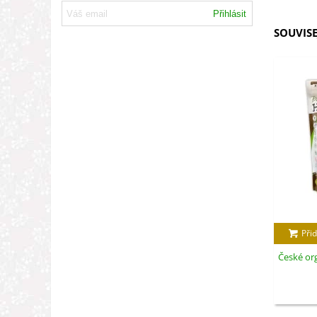
Přihlásit
SOUVISE
Přid
České org