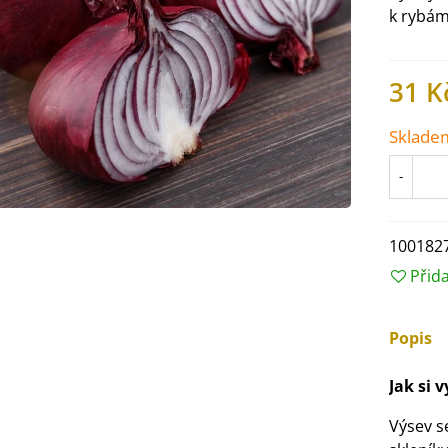
k rybám
31 K
Sklade
-
100182
Přid
IO Ředkev bílá Laurin -
Popis
aphanus sativus - bio...
4 Kč
Jak si 
Výsev s
IO Mangold duhový - Beta
ulgaris - bio semena...