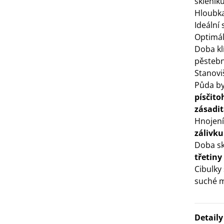
skleník
Hloubka
3 Kč
Ideální
Optimáln
IO Bazalka pravá červená -
Doba kl
cimum basilicum -...
pěsteb
6 Kč
Stanovi
Půda by
IO Stévie sladká - Stevia
písčito
ebaudiana - bio...
zásadi
4 Kč
Hnojení
zálivku
Doba sk
třetiny
Cibulky
suché m
Detail