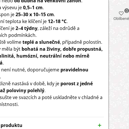
u nebo
od dubna na venkovní záhon
.
 výsevu je
0,5–1 cm
.
0
 spon je
25–30 x 10–15 cm
.
Oblíbené
í teplota ke klíčení je
12–18 °C
.
íčení je
2–4 týdny
, záleží na odrůdě a
ních podmínkách.
ště volíme
teplé a slunečné
, případně polostín.
 měla být
bohatá na živiny, dobře propustná,
hlinitá, humózní, neutrální nebo mírně
tá
.
 není nutné, doporučujeme
pravidelnou
.
lizně nastává v době, kdy je
porost z jedné
 až poloviny polehlý
.
 sušte ve svazcích a poté uskladněte v chladné a
ístnosti.
y produktu