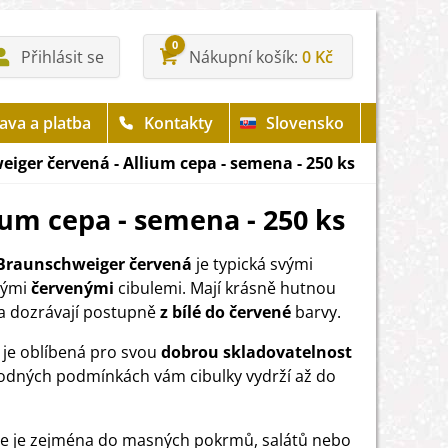
0
Přihlásit se
Nákupní košík
0 Kč
ava a platba
Kontakty
Slovensko
iger červená - Allium cepa - semena - 250 ks
ium cepa - semena - 250 ks
 Braunschweiger červená
je typická svými
lými
červenými
cibulemi. Mají krásně hutnou
a dozrávají postupně
z bílé do červené
barvy.
je oblíbená pro svou
dobrou skladovatelnost
hodných podmínkách vám cibulky vydrží až do
te je zejména do masných pokrmů, salátů nebo