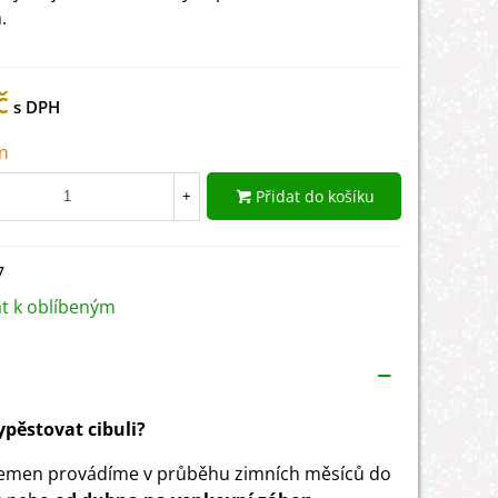
.
č
m
Přidat do košíku
+
7
at k oblíbeným
vypěstovat cibuli?
emen provádíme v průběhu zimních měsíců do