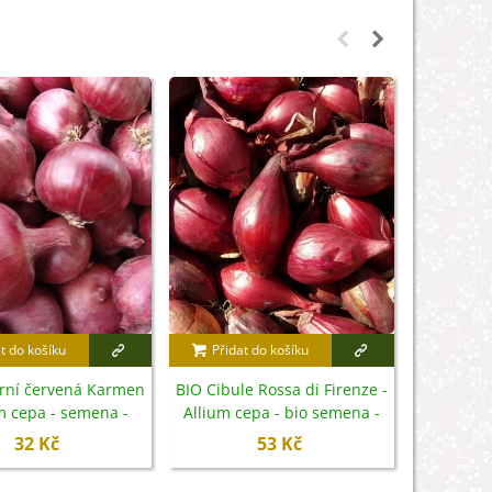
t do košíku
Přidat do košíku
Přidat
arní červená Karmen
BIO Cibule Rossa di Firenze -
Cibule s
um cepa - semena -
Allium cepa - bio semena -
- Alli
200 ks
100 ks
sem
32 Kč
53 Kč