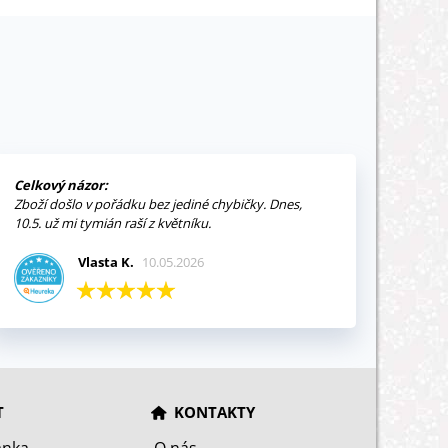
Celkový názor:
Zboží došlo v pořádku bez jediné chybičky. Dnes,
10.5. už mi tymián raší z květníku.
Vlasta K.
10.05.2026
T
KONTAKTY