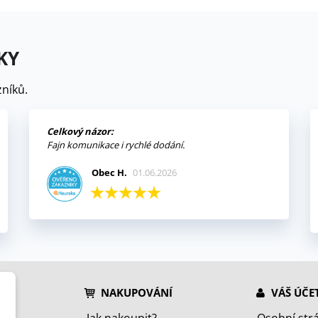
KY
níků.
Celkový názor:
Fajn komunikace i rychlé dodání.
Obec H.
01.06.2026
NAKUPOVÁNÍ
VÁŠ ÚČE