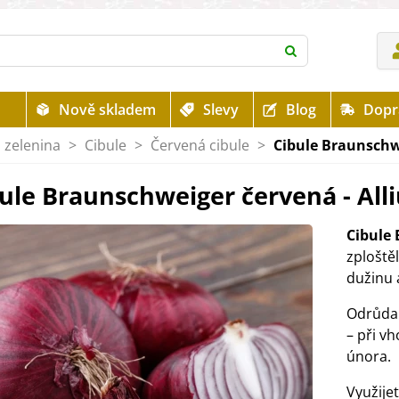
Nově skladem
Slevy
Blog
Dopr
 zelenina
>
Cibule
>
Červená cibule
>
Cibule Braunschwe
ule Braunschweiger červená - All
Cibule
zploště
dužinu 
Odrůda 
– při v
února.
Využije