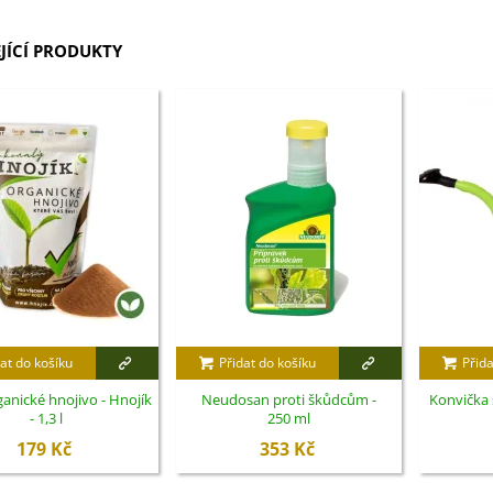
JÍCÍ PRODUKTY
at do košíku
Přidat do košíku
Přida
anické hnojivo - Hnojík
Neudosan proti škůdcům -
Konvička s 
- 1,3 l
250 ml
179 Kč
353 Kč