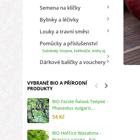
Semena na klíčky
Bylinky a léčivky
Louky a travní směsi
Pomůcky a příslušenství
Substráty, hnojiva, květináče, knihy aj.
Dárkové balíčky a vouchery
VYBRANÉ BIO A PŘÍRODNÍ
PRODUKTY
BIO Fazole fialová Teepee -
B
Phaseolus vulgaris...
R
54 Kč
5
BIO Hořčice Wasabina -
B
Brassica juncea - bio...
v