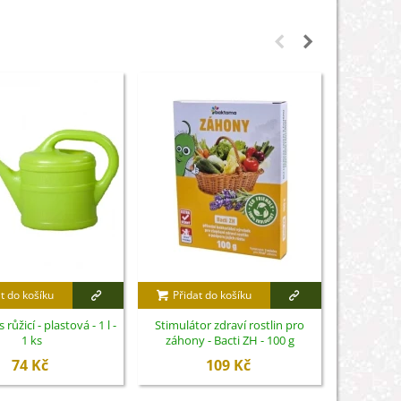
t do košíku
Přidat do košíku
Přidat
růžicí - plastová - 1 l -
Stimulátor zdraví rostlin pro
Algavit - 
1 ks
záhony - Bacti ZH - 100 g
Sy
74 Kč
109 Kč