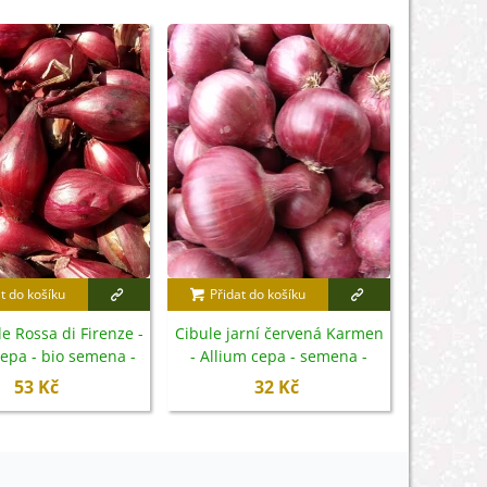
t do košíku
Přidat do košíku
Přidat
e Rossa di Firenze -
Cibule jarní červená Karmen
BIO Ci
cepa - bio semena -
- Allium cepa - semena -
Allium c
100 ks
200 ks
53 Kč
32 Kč