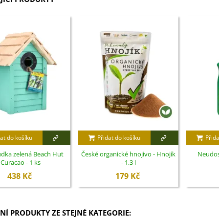
at do košíku
Přidat do košíku
Přida
udka zelená Beach Hut
České organické hnojivo - Hnojík
Neudos
Curacao - 1 ks
- 1,3 l
438 Kč
179 Kč
NÍ PRODUKTY ZE STEJNÉ KATEGORIE: