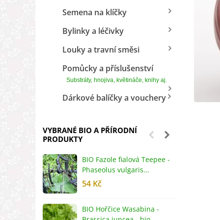
Semena na klíčky
Bylinky a léčivky
Louky a travní směsi
Pomůcky a příslušenství
Substráty, hnojiva, květináče, knihy aj.
Dárkové balíčky a vouchery
VYBRANÉ BIO A PŘÍRODNÍ
PRODUKTY
BIO Fazole fialová Teepee -
B
Phaseolus vulgaris...
R
54 Kč
5
BIO Hořčice Wasabina -
B
Brassica juncea - bio...
v