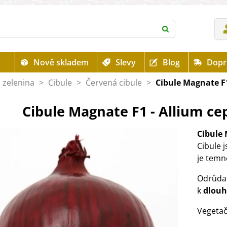
Nově skladem
Slevy
Blog
Dopr
 zelenina
>
Cibule
>
Červená cibule
>
Cibule Magnate F1
Cibule Magnate F1 - Allium ce
Cibule
Cibule 
je tem
Odrůda
k
dlou
Vegetač