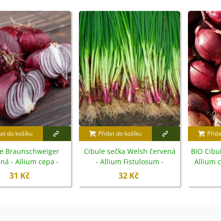
at do košíku
Přidat do košíku
Přida
le Braunschweiger
Cibule sečka Welsh červená
BIO Cibul
ná - Allium cepa -
- Allium Fistulosum -
Allium 
emena - 250 ks
semena - 400 ks
31 Kč
32 Kč