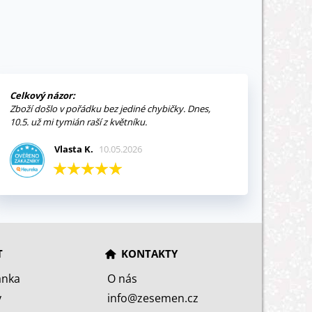
Celkový názor:
Zboží došlo v pořádku bez jediné chybičky. Dnes,
10.5. už mi tymián raší z květníku.
Vlasta K.
10.05.2026
T
KONTAKTY
ánka
O nás
y
info@zesemen.cz