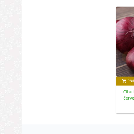
Přid
Cibu
červe
s