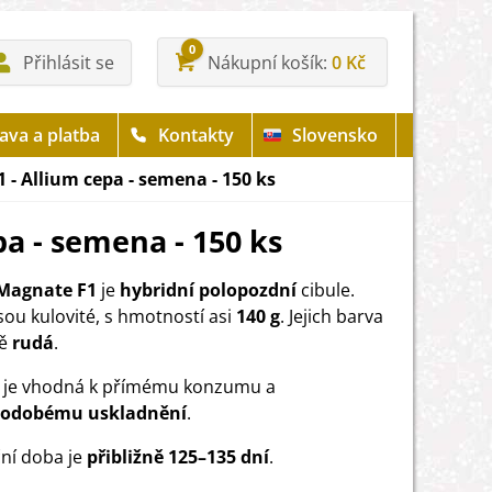
0
Přihlásit se
Nákupní košík
0 Kč
ava a platba
Kontakty
Slovensko
 - Allium cepa - semena - 150 ks
pa - semena - 150 ks
 Magnate F1
je
hybridní polopozdní
cibule.
jsou kulovité, s hmotností asi
140 g
. Jejich barva
ně
rudá
.
 je vhodná k přímému konzumu a
hodobému uskladnění
.
ní doba je
přibližně
125–135 dní
.