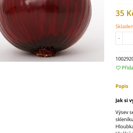
35 K
Sklade
-
100292
Přid
Popis
IO Ředkev bílá Laurin -
Jak si 
aphanus sativus - bio...
4 Kč
Výsev s
skleník
Hloubka
IO Mangold duhový - Beta
ulgaris - bio semena...