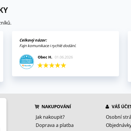
KY
níků.
Celkový názor:
Fajn komunikace i rychlé dodání.
Obec H.
01.06.2026
NAKUPOVÁNÍ
VÁŠ ÚČE
Jak nakoupit?
Osobní str
Doprava a platba
Objednávk