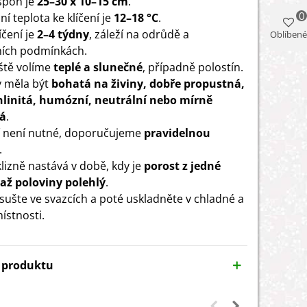
 spon je
25–30 x 10–15 cm
.
0
í teplota ke klíčení je
12–18 °C
.
íčení je
2–4 týdny
, záleží na odrůdě a
Oblíbené
ních podmínkách.
ště volíme
teplé a slunečné
, případně polostín.
 měla být
bohatá na živiny, dobře propustná,
hlinitá, humózní, neutrální nebo mírně
tá
.
 není nutné, doporučujeme
pravidelnou
.
lizně nastává v době, kdy je
porost z jedné
 až poloviny polehlý
.
 sušte ve svazcích a poté uskladněte v chladné a
ístnosti.
y produktu