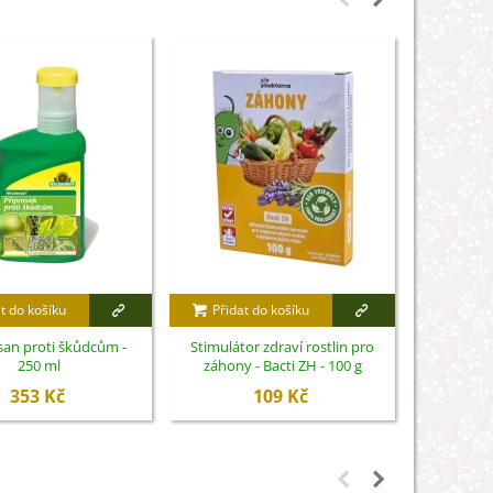
t do košíku
Přidat do košíku
Přidat
an proti škůdcům -
Stimulátor zdraví rostlin pro
Algavit - 
250 ml
záhony - Bacti ZH - 100 g
Sy
353 Kč
109 Kč