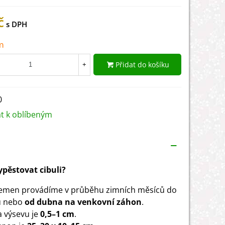
č
m
Přidat do košíku
+
0
at k oblíbeným
vypěstovat cibuli?
emen provádíme v průběhu zimních měsíců do
u nebo
od dubna na venkovní záhon
.
 výsevu je
0,5–1 cm
.