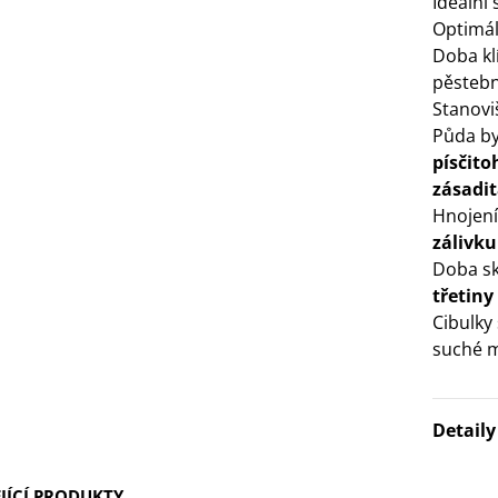
Ideální
Optimáln
3 Kč
Doba kl
pěsteb
IO Bazalka pravá červená -
Stanovi
cimum basilicum -...
Půda by
6 Kč
písčito
zásadi
IO Stévie sladká - Stevia
Hnojení
ebaudiana - bio...
zálivku
4 Kč
Doba sk
třetiny
Cibulky
suché m
Detail
JÍCÍ PRODUKTY