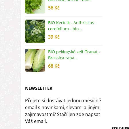
56 Kč
5
BIO Kerblík - Anthriscus
B
cerefolium - bio...
O
39 Kč
5
BIO pekingské zelí Granat -
B
Brassica rapa...
r
68 Kč
8
NEWSLETTER
Přejete si dostávat jednou měsíčně
email s novinkami, slevami a jinými
zajímavostmi? Stačí jen zde napsat
Váš email.
SOUVISE