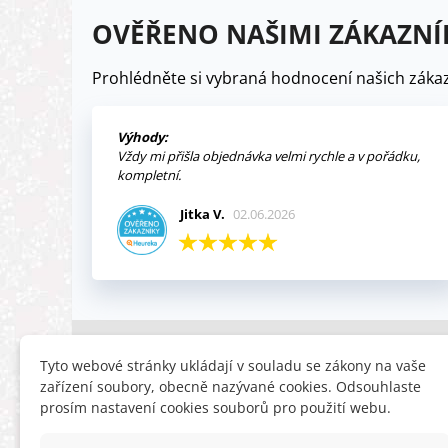
OVĚŘENO NAŠIMI ZÁKAZNÍ
Prohlédněte si vybraná hodnocení našich zákaz
Výhody:
Vždy mi přišla objednávka velmi rychle a v pořádku,
kompletní.
Jitka V.
02.06.2026
INFORMACE
HLEDÁTE
Tyto webové stránky ukládají v souladu se zákony na vaše
zařízení soubory, obecně nazývané cookies. Odsouhlaste
Obchodní podmínky
Slevy
prosím nastavení cookies souborů pro použití webu.
Reklamační řád
Novinky