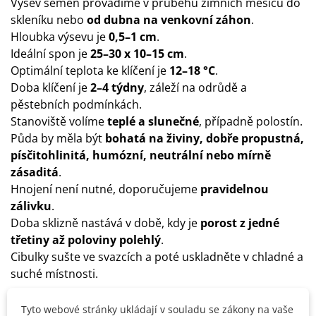
Výsev semen provádíme v průběhu zimních měsíců do
skleníku nebo
od dubna na venkovní záhon
.
Hloubka výsevu je
0,5–1 cm
.
Ideální spon je
25–30 x 10–15 cm
.
Optimální teplota ke klíčení je
12–18 °C
.
Doba klíčení je
2–4 týdny
, záleží na odrůdě a
pěstebních podmínkách.
Stanoviště volíme
teplé a slunečné
, případně polostín.
Půda by měla být
bohatá na živiny, dobře propustná,
písčitohlinitá, humózní, neutrální nebo mírně
zásaditá
.
Hnojení není nutné, doporučujeme
pravidelnou
zálivku
.
Doba sklizně nastává v době, kdy je
porost z jedné
třetiny až poloviny polehlý
.
Cibulky sušte ve svazcích a poté uskladněte v chladné a
suché místnosti.
Tyto webové stránky ukládají v souladu se zákony na vaše