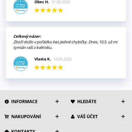
Obec H.
01.06.2026
Celkový názor:
Zboží došlo v pořádku bez jediné chybičky. Dnes, 10.5. už mi
tymián raší z květníku.
Vlasta K.
10.05.2026
INFORMACE
HLEDÁTE
NAKUPOVÁNÍ
VÁŠ ÚČET
KONTAKTY