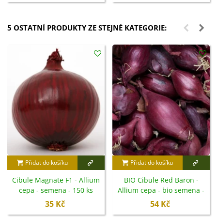
5 OSTATNÍ PRODUKTY ZE STEJNÉ KATEGORIE:
Přidat do košíku
Přidat do košíku
Cibule Magnate F1 - Allium
BIO Cibule Red Baron -
cepa - semena - 150 ks
Allium cepa - bio semena -
100 ks
35 Kč
54 Kč