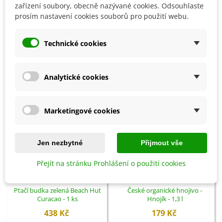
Detaily produktu
zařízení soubory, obecně nazývané cookies. Odsouhlaste
prosím nastavení cookies souborů pro použití webu.
SOUVISEJÍCÍ PRODUKTY
Technické cookies
Analytické cookies
Marketingové cookies
Jen nezbytné
Přijmout vše
Přejít na stránku Prohlášení o použití cookies
Přidat do košíku
Přidat do košíku
Ptačí budka zelená Beach Hut
České organické hnojivo -
Curacao - 1 ks
Hnojík - 1,3 l
438 Kč
179 Kč