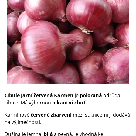
Cibule jarní červená Karmen
je
poloraná
odrůda
cibule. Má výbornou
pikantní chuť
.
Karmínově
červené zbarvení
mezi suknicemi jí dodává
na výjimečnosti.
Dužina je jemná,
bílá
a pevná. Je vhodná ke