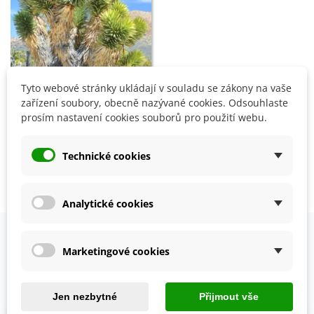
Tyto webové stránky ukládají v souladu se zákony na vaše
Přidat do košíku
zařízení soubory, obecně nazývané cookies. Odsouhlaste
Joshua tree - Juka
prosím nastavení cookies souborů pro použití webu.
krátkolistá - Yucca brevifolia
- semena - 6 ks
83 Kč
Technické cookies
Zobrazení 1-3 z 3 položek
Analytické cookies
Marketingové cookies
OVĚŘENO NAŠIMI ZÁKAZNÍKY
Prohlédněte si vybraná hodnocení našich zákazníků.
Jen nezbytné
Přijmout vše