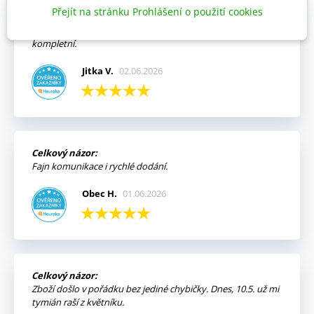
Přejít na stránku Prohlášení o použití cookies
Výhody:
Vždy mi přišla objednávka velmi rychle a v pořádku,
kompletní.
Jitka V.
02.06.2026
Celkový názor:
Fajn komunikace i rychlé dodání.
Obec H.
01.06.2026
Celkový názor:
Zboží došlo v pořádku bez jediné chybičky. Dnes, 10.5. už mi
tymián raší z květníku.