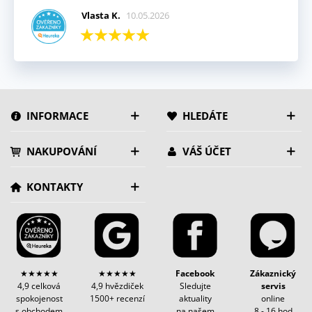
Vlasta K.
10.05.2026
INFORMACE
HLEDÁTE
NAKUPOVÁNÍ
VÁŠ ÚČET
KONTAKTY
★★★★★
★★★★★
Facebook
Zákaznický
4,9 celková
4,9 hvězdiček
Sledujte
servis
spokojenost
1500+ recenzí
aktuality
online
s obchodem
na našem
8 - 16 hod