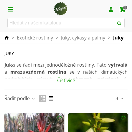
0
>
Exotické rostliny
>
Juky, cykasy a palmy
>
Juky
JUKY
Juka
se řadí mezi jednoděložné rostliny. Tato
vytrvalá
a
mrazuvzdorná rostlina
se v našich klimatických
podmínkách pěstuje jako
okrasná pokojová
či
Číst více
přenosná rostlina
.
Rostlině se nejlépe daří na
světlém polostínu
. V
Řadit podle
3
letních měsících je ji možné přenést na balkon, kde ji
umístíme
na chráněné místo před větrem
a
deštěm
.
Juka snáší spíše suchu, proto ji
nesmíme přelévat
.