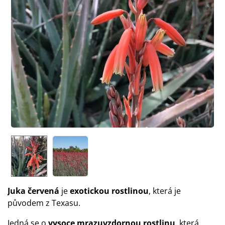
Juka červená
je
exotickou rostlinou
, která je
původem z Texasu.
Jedná se o
vysoce mrazuvzdornou rostlinu
, která