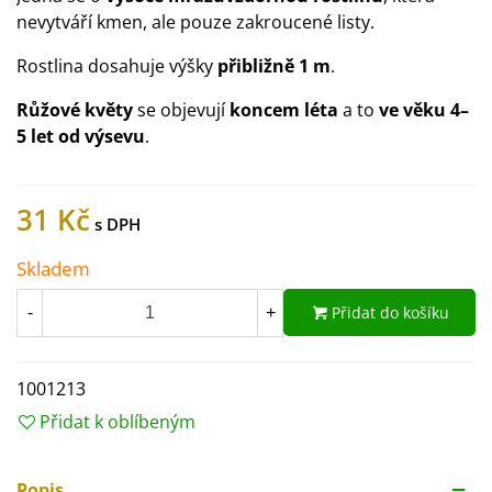
nevytváří kmen, ale pouze zakroucené listy.
Rostlina dosahuje výšky
přibližně 1 m
.
Růžové květy
se objevují
koncem léta
a to
ve věku 4–
5 let od výsevu
.
31 Kč
Skladem
Přidat do košíku
-
+
1001213
Přidat k oblíbeným
Popis