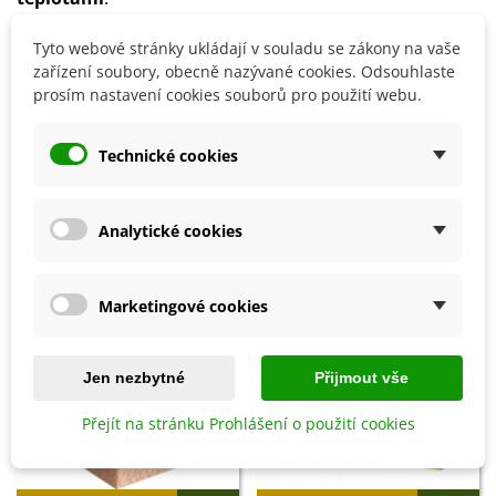
V zimních měsících
omezte zálivku
a
vynechte
Tyto webové stránky ukládají v souladu se zákony na vaše
hnojení
.
zařízení soubory, obecně nazývané cookies. Odsouhlaste
prosím nastavení cookies souborů pro použití webu.
Detaily produktu
Technické cookies
SOUVISEJÍCÍ PRODUKTY
Analytické cookies
Marketingové cookies
Jen nezbytné
Přijmout vše
Přejít na stránku Prohlášení o použití cookies