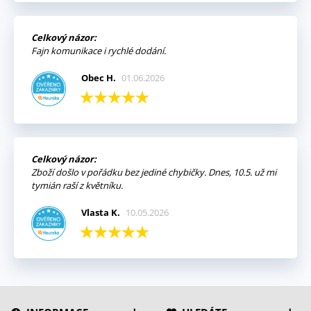
Celkový názor:
Fajn komunikace i rychlé dodání.
Obec H.
01.06.2026
Celkový názor:
Zboží došlo v pořádku bez jediné chybičky. Dnes, 10.5. už mi
tymián raší z květníku.
Vlasta K.
10.05.2026