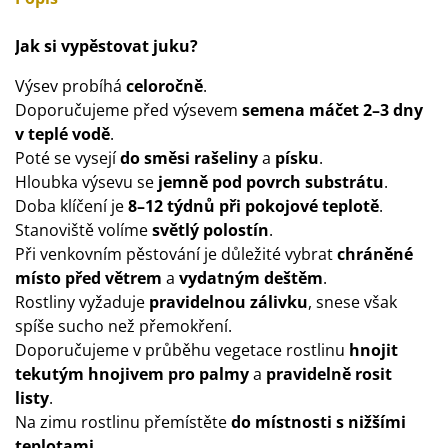
Jak si vypěstovat juku?
Výsev probíhá
celoročně
.
Doporučujeme před výsevem
semena máčet 2–3 dny
v teplé vodě
.
Poté se vysejí
do směsi rašeliny
a
písku
.
Hloubka výsevu se
jemně pod povrch substrátu
.
Doba klíčení je
8–12 týdnů při pokojové teplotě
.
Stanoviště volíme
světlý polostín
.
Při venkovním pěstování je důležité vybrat
chráněné
místo před větrem
a
vydatným deštěm
.
Rostliny vyžaduje
pravidelnou zálivku
, snese však
spíše sucho než přemokření.
Doporučujeme v průběhu vegetace rostlinu
hnojit
tekutým hnojivem pro palmy
a
pravidelně rosit
listy
.
Na zimu rostlinu přemístěte
do místnosti s nižšími
teplotami
.