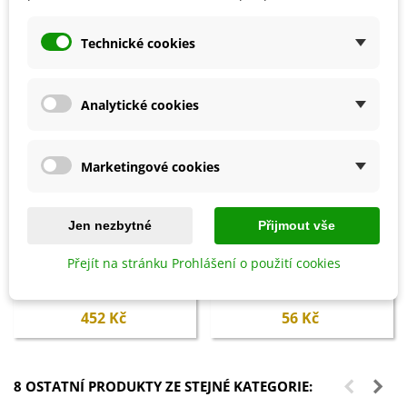
Technické cookies
Analytické cookies
Marketingové cookies
Jen nezbytné
Přijmout vše
Přidat do košíku
Přidat do košíku
Přejít na stránku Prohlášení o použití cookies
Premium Tmavozelený trávník -
Trávník pro suchá stanoviště -
Kiepenkerl - travní směs - 1 kg
Kiepenkerl - travní směs - 25 g
452 Kč
56 Kč
8 OSTATNÍ PRODUKTY ZE STEJNÉ KATEGORIE: