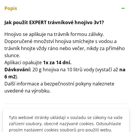
Popis
Jak použít EXPERT trávníkové hnojivo 3v1?
Hnojivo se aplikuje na trávník formou zálivky.
Doporučené množství hnojiva smíchejte s vodou a
trávník hnojte vždy ráno nebo večer, nikdy za přímého
slunce.
Aplikaci opakujte
1x za 14 dní.
Dávkování:
20 g hnojiva na 10 litrů vody (vystačí až
na
6 m2
).
Další informace a bezpečnostní pokyny naleznete
uvedené na výrobku.
Detaily produktu
Tyto webové stránky ukládají v souladu se zákony na vaše
zařízení soubory, obecně nazývané cookies. Odsouhlaste
SOUVISEJÍCÍ PRODUKTY
prosím nastavení cookies souborů pro použití webu.