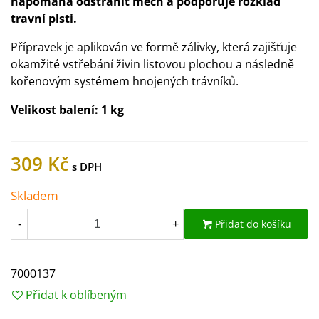
napomáhá odstranit mech a podporuje rozklad
travní plsti.
Přípravek je aplikován ve formě zálivky, která zajišťuje
okamžité vstřebání živin listovou plochou a následně
kořenovým systémem hnojených trávníků.
Velikost balení:
1 kg
309 Kč
Skladem
Přidat do košíku
-
+
7000137
Přidat k oblíbeným