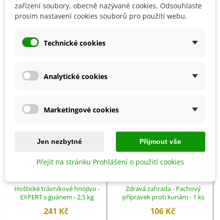
Detaily produktu
zařízení soubory, obecně nazývané cookies. Odsouhlaste
prosím nastavení cookies souborů pro použití webu.
SOUVISEJÍCÍ PRODUKTY
Technické cookies
Analytické cookies
Marketingové cookies
Jen nezbytné
Přijmout vše
Přejít na stránku Prohlášení o použití cookies
Přidat do košíku
Přidat do košíku
Hoštické trávníkové hnojivo -
Zdravá zahrada - Pachový
EXPERT s guánem - 2,5 kg
přípravek proti kunám - 1 ks
241 Kč
106 Kč