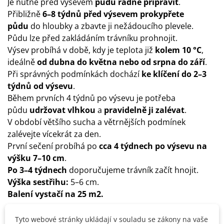
Je nutné před výsevem
půdu řádné připravit
.
Přibližně
6–8 týdnů před výsevem prokypřete
půdu
do hloubky a zbavte ji nežádoucího plevele.
Půdu lze před zakládáním trávníku prohnojit.
Výsev probíhá v době, kdy je teplota již
kolem 10 °C
,
ideálně
od dubna do května nebo od srpna do září
.
Při správných podmínkách dochází
ke klíčení do 2–3
týdnů od výsevu
.
Během prvních 4 týdnů po výsevu je potřeba
půdu
udržovat vlhkou
a
pravidelně ji zalévat
.
V období většího sucha a větrnějších podmínek
zalévejte vícekrát za den.
První sečení probíhá po
cca 4 týdnech po výsevu na
výšku 7–10 cm
.
Po 3–4 týdnech
doporučujeme trávník začít hnojit.
Výška sestřihu:
5–6 cm.
Balení vystačí na 25 m2.
Tyto webové stránky ukládají v souladu se zákony na vaše