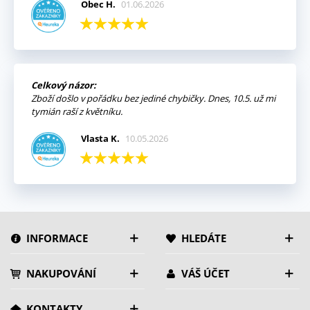
Obec H.
01.06.2026
Celkový názor:
Zboží došlo v pořádku bez jediné chybičky. Dnes, 10.5. už mi
tymián raší z květníku.
Vlasta K.
10.05.2026
INFORMACE
HLEDÁTE
NAKUPOVÁNÍ
VÁŠ ÚČET
KONTAKTY