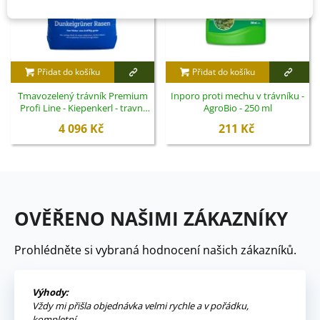
Přidat do košíku
Přidat do košíku
Tmavozelený trávník Premium
Inporo proti mechu v trávníku -
Profi Line - Kiepenkerl - travní
AgroBio - 250 ml
směs - 10 kg
4 096 Kč
211 Kč
OVĚŘENO NAŠIMI ZÁKAZNÍKY
Prohlédněte si vybraná hodnocení našich zákazníků.
Výhody:
Vždy mi přišla objednávka velmi rychle a v pořádku,
kompletní.