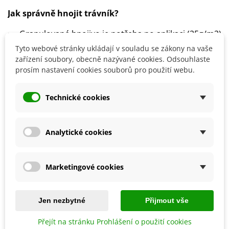
Jak správně hnojit trávník?
Granulované hnojivo je potřeba po aplikaci (25g/m2)
zavlažit dávkou 10 až 15l/m2.
Tyto webové stránky ukládají v souladu se zákony na vaše
Intenzivně zatěžovaný trávník by se měl hnojit
zařízení soubory, obecně nazývané cookies. Odsouhlaste
prosím nastavení cookies souborů pro použití webu.
každých 15 dní.
Technické cookies
Detaily produktu
Analytické cookies
SOUVISEJÍCÍ PRODUKTY
Marketingové cookies
Jen nezbytné
Přijmout vše
Přejít na stránku Prohlášení o použití cookies