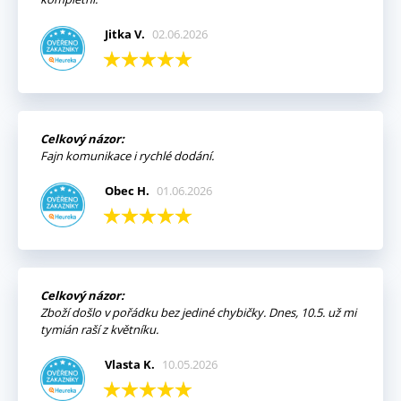
Jitka V.
02.06.2026
Celkový názor:
Fajn komunikace i rychlé dodání.
Obec H.
01.06.2026
Celkový názor:
Zboží došlo v pořádku bez jediné chybičky. Dnes, 10.5. už mi
tymián raší z květníku.
Vlasta K.
10.05.2026