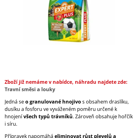
Zboží již nemáme v nabídce, náhradu najdete zde:
Travní směsi a louky
Jedná se
o granulované hnojivo
s obsahem draslíku,
dusíku a fosforu ve vyváženém poměru určené k
hnojení
všech typů trávníků
. Zároveň obsahuje hořčík
i síru.
Přípravek napomáhá
eliminovat růst plevelů a