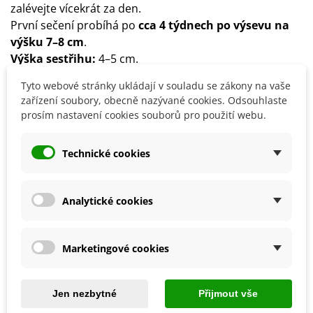
zalévejte vícekrát za den.
První sečení probíhá po
cca 4 týdnech po výsevu na
výšku 7–8 cm
.
Výška sestřihu:
4–5 cm.
Balení vystačí na 500 m2.
Tyto webové stránky ukládají v souladu se zákony na vaše
Složení:
Lolium perenne Corsica (40 %), Festuca rubra
zařízení soubory, obecně nazývané cookies. Odsouhlaste
comm (30 %), Poa prat Dauntless (30 %).
prosím nastavení cookies souborů pro použití webu.
Pokud některá komponenta není skladem, výrobce ji
může nahradit odpovídající nebo lepší složkou.
Technické cookies
Detaily produktu
Analytické cookies
SOUVISEJÍCÍ PRODUKTY
Marketingové cookies
Jen nezbytné
Přijmout vše