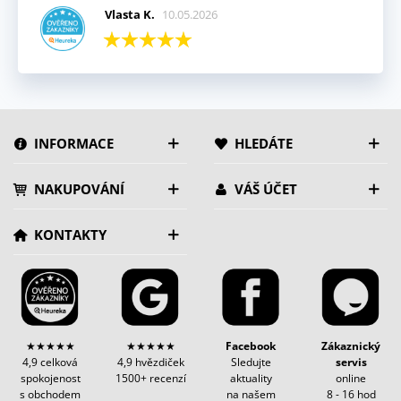
Vlasta K.
10.05.2026
INFORMACE
HLEDÁTE
NAKUPOVÁNÍ
VÁŠ ÚČET
KONTAKTY
★★★★★
★★★★★
Facebook
Zákaznický
4,9 celková
4,9 hvězdiček
Sledujte
servis
spokojenost
1500+ recenzí
aktuality
online
s obchodem
na našem
8 - 16 hod