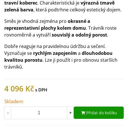
travní koberec
. Charakteristická je
výrazná tmavě
zelená barva
, která podtrhne celkový estetický dojem.
Směs je vhodná zejména pro
okrasné a
reprezentativní plochy kolem domu
. Trávník roste
rovnoměrně a vytváří
souvislý a odolný porost
.
Dobře reaguje na pravidelnou údržbu a sečení.
Vyznačuje se
rychlým zapojením
a
dlouhodobou
kvalitou porostu
. Lze ji použít i pro obnovu starších
trávníků.
4 096 Kč
Skladem
Přidat do košíku
-
+