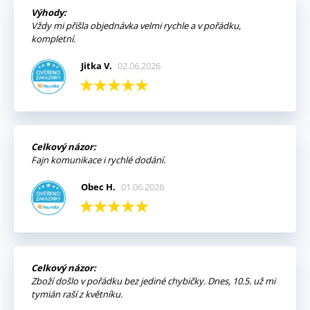
Výhody:
Vždy mi přišla objednávka velmi rychle a v pořádku,
kompletní.
Jitka V.
02.06.2026
Celkový názor:
Fajn komunikace i rychlé dodání.
Obec H.
01.06.2026
Celkový názor:
Zboží došlo v pořádku bez jediné chybičky. Dnes, 10.5. už mi
tymián raší z květníku.