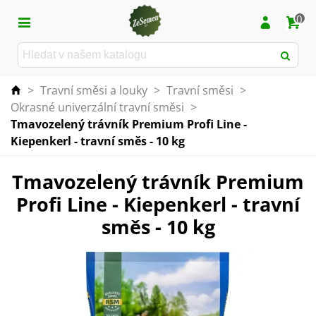
0
>
Travní směsi a louky
>
Travní směsi
>
Okrasné univerzální travní směsi
>
Tmavozelený trávník Premium Profi Line -
Kiepenkerl - travní směs - 10 kg
Tmavozelený trávník Premium
Profi Line - Kiepenkerl - travní
směs - 10 kg