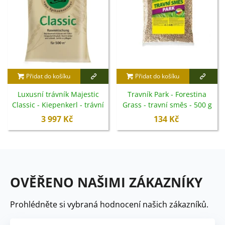
Přidat do košíku
Přidat do košíku
Luxusní trávník Majestic
Travník Park - Forestina
Classic - Kiepenkerl - trávní
Grass - travní směs - 500 g
směs - 10 kg
3 997 Kč
134 Kč
OVĚŘENO NAŠIMI ZÁKAZNÍKY
Prohlédněte si vybraná hodnocení našich zákazníků.