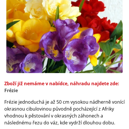
Zboží již nemáme v nabídce, náhradu najdete zde:
Frézie
Frézie jednoduchá je až 50 cm vysokou nádherně vonící
okrasnou cibulovinou původně pocházející z Afriky
vhodnou k pěstování v okrasných záhonech a
následnému řezu do váz, kde vydrží dlouhou dobu.