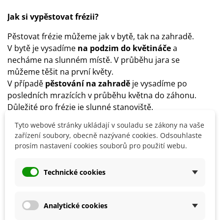
Jak si vypěstovat frézii?
Pěstovat frézie můžeme jak v bytě, tak na zahradě.
V bytě je vysadíme
na podzim do květináče
a
necháme na slunném místě. V průběhu jara se
můžeme těšit na první květy.
V případě
pěstování na zahradě
je vysadíme po
posledních mrazících v průběhu května do záhonu.
Důležité pro frézie je slunné stanoviště.
Hloubka výsadby by měla být asi
5 cm
.
Tyto webové stránky ukládají v souladu se zákony na vaše
Půda pro tyto rostliny by měla být
propustná a kyprá,
zařízení soubory, obecně nazývané cookies. Odsouhlaste
s dostatkem živin
.
prosím nastavení cookies souborů pro použití webu.
Špatně snášejí vysoký obsah soli. Není vhodné je proto
vysazovat na místa, kde rostly karafiáty, chryzantémy či
Technické cookies
jiné rostliny, které vyžadují minerální hnojiva. Obsah
soli snížíte také smísením půdy s rašelinou.
Rostliny
nejsou mrazuvzdorné
. Na zimu je nutné
Analytické cookies
vyjmout cibulky ze země a skladovat v místnosti okolo