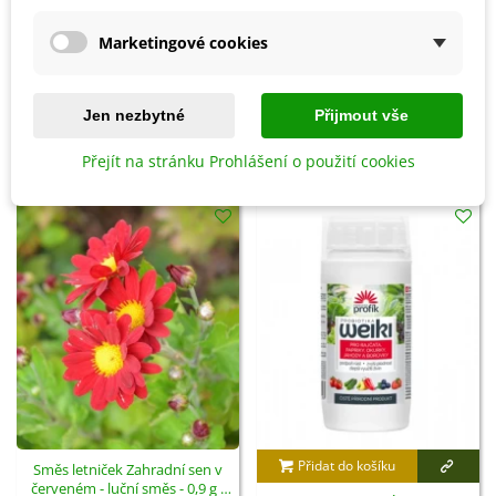
25 °C.
Marketingové cookies
Detaily produktu
Jen nezbytné
Přijmout vše
SOUVISEJÍCÍ PRODUKTY
Přejít na stránku Prohlášení o použití cookies
Přidat do košíku
Směs letniček Zahradní sen v
červeném - luční směs - 0,9 g -