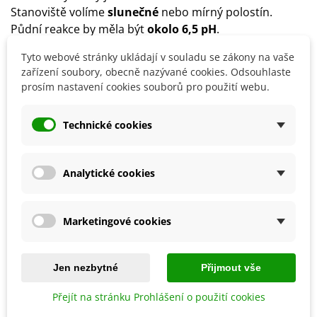
Stanoviště volíme
slunečné
nebo mírný polostín.
Půdní reakce by měla být
okolo 6,5 pH
.
Na zimu hlízy
vyjměte z půdy a skladujte je při
Tyto webové stránky ukládají v souladu se zákony na vaše
teplotě až 25 °C
.
zařízení soubory, obecně nazývané cookies. Odsouhlaste
prosím nastavení cookies souborů pro použití webu.
Detaily produktu
Technické cookies
SOUVISEJÍCÍ PRODUKTY
Analytické cookies
Marketingové cookies
Jen nezbytné
Přijmout vše
Přejít na stránku Prohlášení o použití cookies