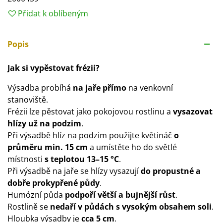
Přidat k oblíbeným
Popis
Jak si vypěstovat frézii?
Výsadba probíhá
na jaře přímo
na venkovní
stanoviště.
Frézii lze pěstovat jako pokojovou rostlinu a
vysazovat
hlízy už na podzim
.
Při výsadbě hlíz na podzim použijte květináč
o
průměru min. 15 cm
a umístěte ho do světlé
místnosti
s teplotou 13–15 °C
.
Při výsadbě na jaře se hlízy vysazují
do propustné a
dobře prokypřené půdy
.
Humózní půda
podpoří větší a bujnější růst
.
Rostlině se
nedaří v půdách s vysokým obsahem soli
.
Hloubka výsadby je
cca 5 cm
.