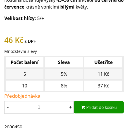
Rostlina dosahuje výšky
45–50 cm
a kvete
od června do
července
krásně vonícími
bílými
květy.
Velikost hlízy:
5/+
46 Kč
Množstevní slevy
Počet balení
Sleva
Ušetříte
5
5%
11 Kč
10
8%
37 Kč
Předobjednávka
Přidat do košíku
-
+
2000459