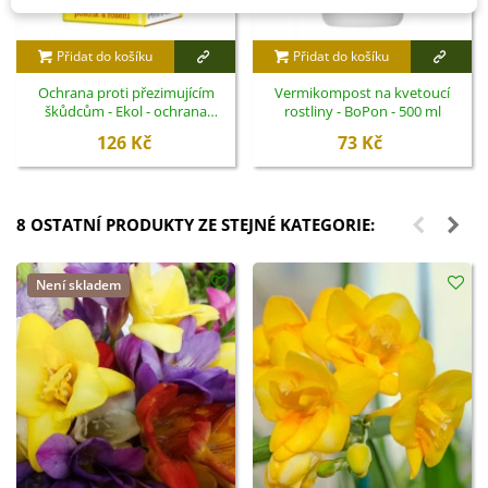
Přidat do košíku
Přidat do košíku
Ochrana proti přezimujícím
Vermikompost na kvetoucí
škůdcům - Ekol - ochrana
rostliny - BoPon - 500 ml
rostlin - 100 ml
126 Kč
73 Kč
8 OSTATNÍ PRODUKTY ZE STEJNÉ KATEGORIE:
Není skladem