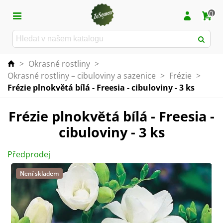
0
>
Okrasné rostliny
>
Okrasné rostliny – cibuloviny a sazenice
>
Frézie
>
Frézie plnokvětá bílá - Freesia - cibuloviny - 3 ks
Frézie plnokvětá bílá - Freesia -
cibuloviny - 3 ks
Předprodej
Není skladem