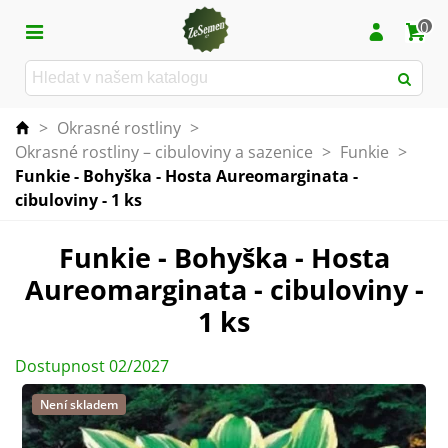
0
>
Okrasné rostliny
>
Okrasné rostliny – cibuloviny a sazenice
>
Funkie
>
Funkie - Bohyška - Hosta Aureomarginata -
cibuloviny - 1 ks
Funkie - Bohyška - Hosta
Aureomarginata - cibuloviny -
1 ks
Dostupnost 02/2027
Není skladem