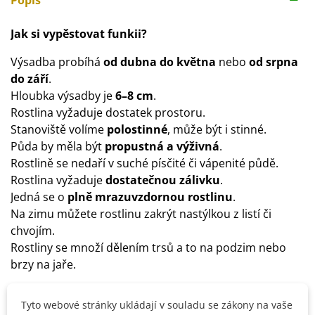
Popis
Jak si vypěstovat funkii?
Výsadba probíhá
od dubna do května
nebo
od srpna
do září
.
Hloubka výsadby je
6–8 cm
.
Rostlina vyžaduje dostatek prostoru.
Stanoviště volíme
polostinné
, může být i stinné.
Půda by měla být
propustná a výživná
.
Rostlině se nedaří v suché písčité či vápenité půdě.
Rostlina vyžaduje
dostatečnou zálivku
.
Jedná se o
plně mrazuvzdornou rostlinu
.
Na zimu můžete rostlinu zakrýt nastýlkou z listí či
chvojím.
Rostliny se množí dělením trsů a to na podzim nebo
brzy na jaře.
Tyto webové stránky ukládají v souladu se zákony na vaše