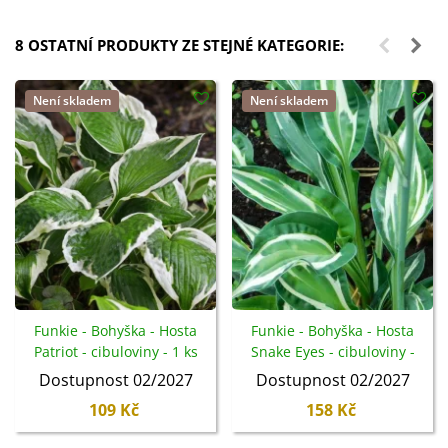
8 OSTATNÍ PRODUKTY ZE STEJNÉ KATEGORIE:
Není skladem
Není skladem
Funkie - Bohyška - Hosta
Funkie - Bohyška - Hosta
Patriot - cibuloviny - 1 ks
Snake Eyes - cibuloviny -
1 ks
Dostupnost 02/2027
Dostupnost 02/2027
109 Kč
158 Kč