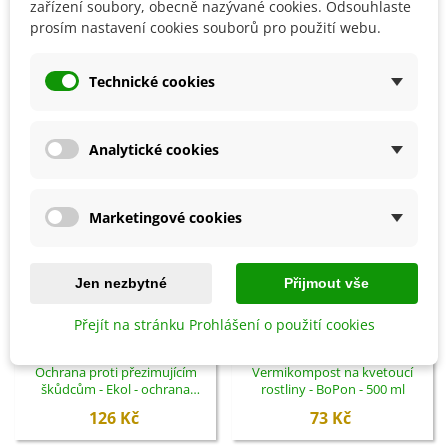
Detaily produktu
zařízení soubory, obecně nazývané cookies. Odsouhlaste
prosím nastavení cookies souborů pro použití webu.
SOUVISEJÍCÍ PRODUKTY
Technické cookies
Analytické cookies
Marketingové cookies
Jen nezbytné
Přijmout vše
Přejít na stránku Prohlášení o použití cookies
Přidat do košíku
Přidat do košíku
Ochrana proti přezimujícím
Vermikompost na kvetoucí
škůdcům - Ekol - ochrana
rostliny - BoPon - 500 ml
rostlin - 100 ml
126 Kč
73 Kč