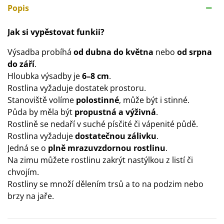
Popis
Jak si vypěstovat funkii?
Výsadba probíhá
od dubna do května
nebo
od srpna
do září
.
Hloubka výsadby je
6–8 cm
.
Rostlina vyžaduje dostatek prostoru.
Stanoviště volíme
polostinné
, může být i stinné.
Půda by měla být
propustná a výživná
.
Rostlině se nedaří v suché písčité či vápenité půdě.
Rostlina vyžaduje
dostatečnou zálivku
.
Jedná se o
plně mrazuvzdornou rostlinu
.
Na zimu můžete rostlinu zakrýt nastýlkou z listí či
chvojím.
Rostliny se množí dělením trsů a to na podzim nebo
brzy na jaře.