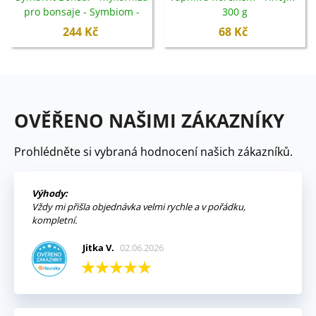
pro bonsaje - Symbiom -
300 g
150 g
244 Kč
68 Kč
OVĚŘENO NAŠIMI ZÁKAZNÍKY
Prohlédněte si vybraná hodnocení našich zákazníků.
Výhody:
Vždy mi přišla objednávka velmi rychle a v pořádku,
kompletní.
Jitka V.
02.06.2026