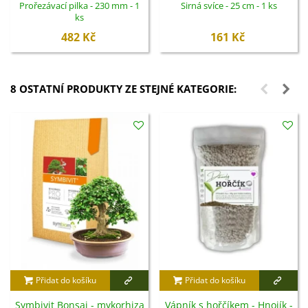
Prořezávací pilka - 230 mm - 1
Sirná svíce - 25 cm - 1 ks
ks
482 Kč
161 Kč
8 OSTATNÍ PRODUKTY ZE STEJNÉ KATEGORIE:
Přidat do košíku
Přidat do košíku
Symbivit Bonsai - mykorhiza
Vápník s hořčíkem - Hnojík -