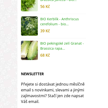
56 Kč
5
BIO Kerblík - Anthriscus
B
cerefolium - bio...
O
39 Kč
5
BIO pekingské zelí Granat -
B
Brassica rapa...
r
68 Kč
8
NEWSLETTER
Přejete si dostávat jednou měsíčně
email s novinkami, slevami a jinými
zajímavostmi? Stačí jen zde napsat
Váš email.