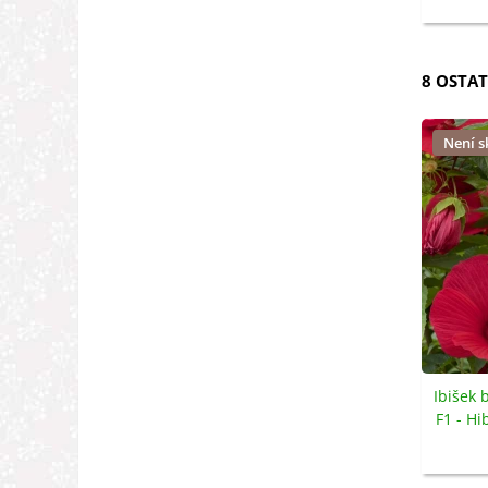
8 OSTAT
Není 
Ibišek
F1 - H