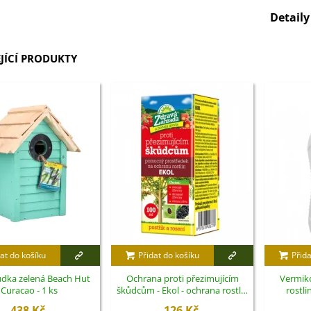
Detail
JÍCÍ PRODUKTY
at do košíku
Přidat do košíku
Přida
udka zelená Beach Hut
Ochrana proti přezimujícím
Vermik
Curacao - 1 ks
škůdcům - Ekol - ochrana rostlin
rostli
- 100 ml
438 Kč
126 Kč