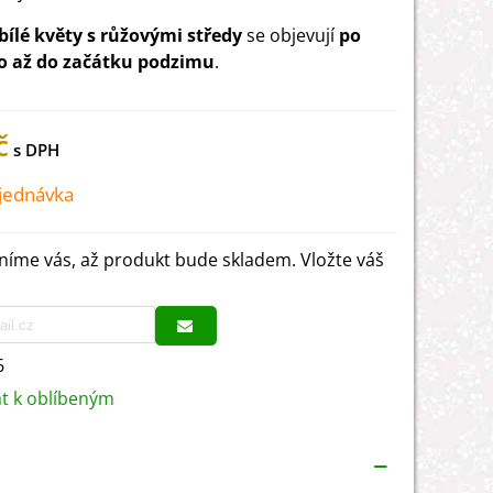
bílé květy s růžovými středy
se objevují
po
to až do začátku podzimu
.
č
jednávka
íme vás, až produkt bude skladem. Vložte váš
6
at k oblíbeným