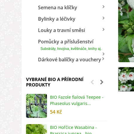
Semena na klíčky
Bylinky a léčivky
Louky a travní směsi
Pomůcky a příslušenství
Substráty, hnojiva, květináče, knihy aj.
Dárkové balíčky a vouchery
VYBRANÉ BIO A PŘÍRODNÍ
PRODUKTY
BIO Fazole fialová Teepee -
B
Phaseolus vulgaris...
R
54 Kč
5
BIO Hořčice Wasabina -
B
Brassica juncea - bio...
v