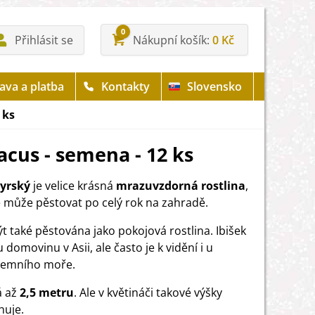
0
Přihlásit se
Nákupní košík
0 Kč
ava a platba
Kontakty
Slovensko
 ks
iacus - semena - 12 ks
syrský
je velice krásná
mrazuvzdorná rostlina
,
e může pěstovat po celý rok na zahradě.
t také pěstována jako pokojová rostlina. Ibišek
domovinu v Asii, ale často je k vidění i u
zemního moře.
 až
2,5 metru
. Ale v květináči takové výšky
huje.