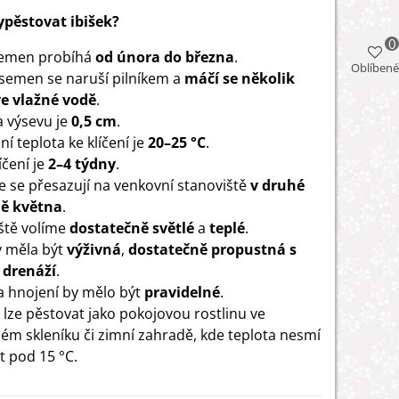
vypěstovat ibišek?
0
semen probíhá
od února do března
.
Oblíbené
semen se naruší pilníkem a
máčí se několik
e vlažné vodě
.
 výsevu je
0,5
cm
.
í teplota ke klíčení je
20–25 °C
.
íčení je
2–4 týdny
.
e se přesazují na venkovní stanoviště
v druhé
ně května
.
ště volíme
dostatečně světlé
a
teplé
.
 měla být
výživná
,
dostatečně propustná s
 drenáží
.
 a hnojení by mělo být
pravidelné
.
u lze pěstovat jako pokojovou rostlinu ve
ém skleníku či zimní zahradě, kde teplota nesmí
t pod 15 °C.