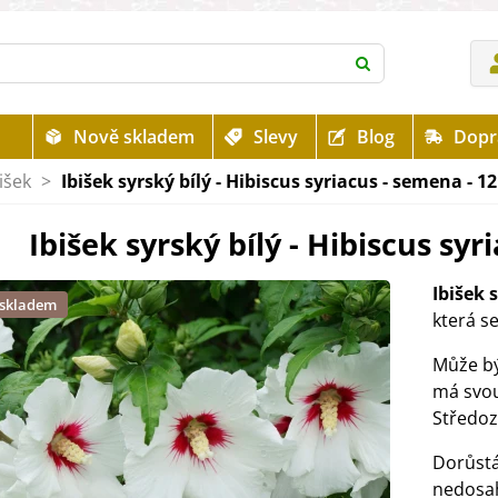
Nově skladem
Slevy
Blog
Dopr
išek
>
Ibišek syrský bílý - Hibiscus syriacus - semena - 12
Ibišek syrský bílý - Hibiscus syr
Ibišek 
 skladem
která s
Může bý
má svou 
Středo
Dorůstá
nedosa