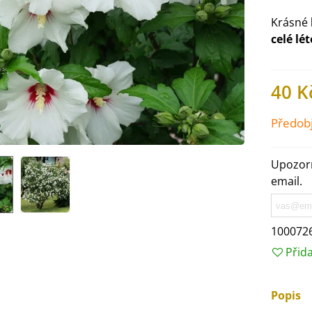
Krásné
celé lé
40 K
Předob
Upozorn
email.
IO Ředkev bílá Laurin -
100072
aphanus sativus - bio...
Přid
4 Kč
Popis
IO Mangold duhový - Beta
ulgaris - bio semena...