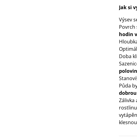
Jak si 
3 Kč
Výsev 
IO Bazalka pravá červená -
Povrch 
cimum basilicum -...
hodin v
6 Kč
Hloubka
Optimáln
IO Stévie sladká - Stevia
Doba kl
ebaudiana - bio...
Sazenic
4 Kč
polovi
Stanovi
Půda by
dobrou
Zálivka
rostlin
vytápěn
klesnou