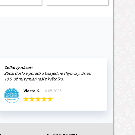
Celkový názor:
Zboží došlo v pořádku bez jediné chybičky. Dnes,
10.5. už mi tymián raší z květníku.
Vlasta K.
10.05.2026