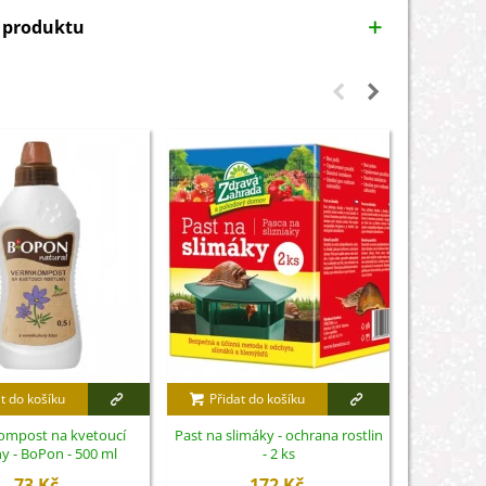
y produktu
t do košíku
Přidat do košíku
Přidat
ompost na kvetoucí
Past na slimáky - ochrana rostlin
Lopatka
ny - BoPon - 500 ml
- 2 ks
Fisk
73 Kč
172 Kč