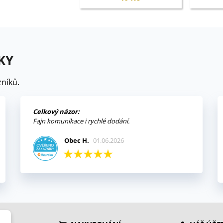
KY
níků.
Celkový názor:
Fajn komunikace i rychlé dodání.
Obec H.
01.06.2026