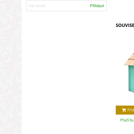
Přihlásit
SOUVISE
Přid
Ptačí b