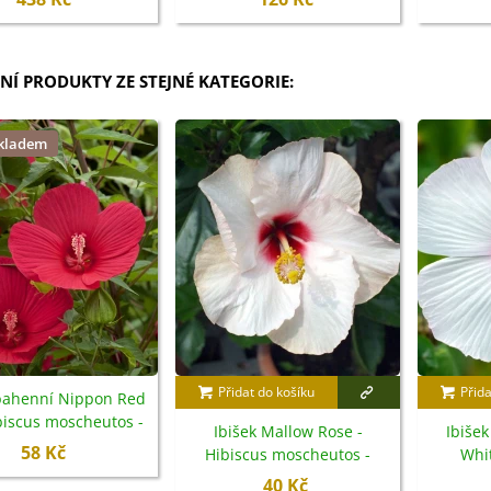
NÍ PRODUKTY ZE STEJNÉ KATEGORIE:
skladem
Přidat do košíku
Přida
 bahenní Nippon Red
ibiscus moscheutos -
Ibišek Mallow Rose -
Ibiše
semena - 5 ks
58 Kč
Hibiscus moscheutos -
Whit
semena - 5 ks
moscheut
40 Kč